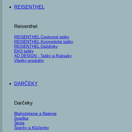
REISENTHEL
Reisenthel
REISENTHEL Cestovné tašky
REISENTHEL Kozmetické tašky
REISENTHEL Dáždniky
EKO tašky
XD DESIGN - Tašky a Ruksaky
Všetky produkty
DARČEKY
Darčeky
Blahoželanie a Balenie
Svadba
Škola
Šperky a Kľúčenky