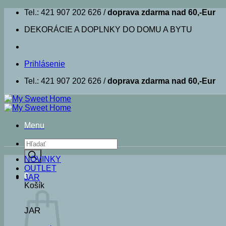
Skip
Tel.: 421 907 202 626 /
doprava zdarma nad 60,-Eur
to
DEKORÁCIE A DOPLNKY DO DOMU A BYTU
content
Prihlásenie
Tel.: 421 907 202 626 /
doprava zdarma nad 60,-Eur
Menu
Products
search
NOVINKY
OUTLET
0
JAR
Košík
JAR