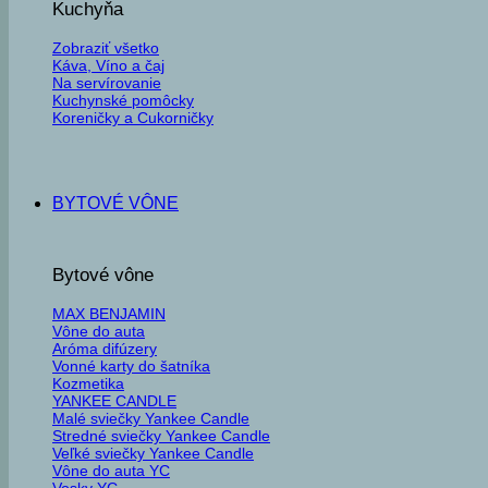
Kuchyňa
Zobraziť všetko
Káva, Víno a čaj
Na servírovanie
Kuchynské pomôcky
Koreničky a Cukorničky
BYTOVÉ VÔNE
Bytové vône
MAX BENJAMIN
Vône do auta
Aróma difúzery
Vonné karty do šatníka
Kozmetika
YANKEE CANDLE
Malé sviečky Yankee Candle
Stredné sviečky Yankee Candle
Veľké sviečky Yankee Candle
Vône do auta YC
Vosky YC