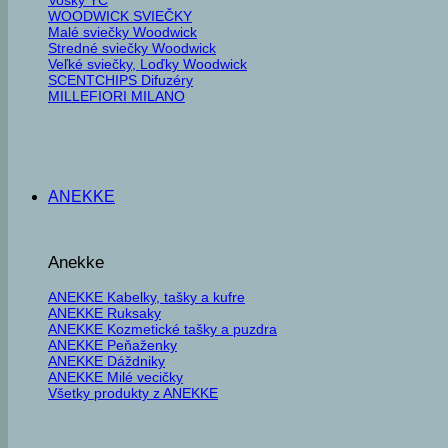
WOODWICK SVIEČKY
Malé sviečky Woodwick
Stredné sviečky Woodwick
Veľké sviečky, Loďky Woodwick
SCENTCHIPS Difuzéry
MILLEFIORI MILANO
ANEKKE
Anekke
ANEKKE Kabelky, tašky a kufre
ANEKKE Ruksaky
ANEKKE Kozmetické tašky a puzdra
ANEKKE Peňaženky
ANEKKE Dáždniky
ANEKKE Milé vecičky
Všetky produkty z ANEKKE