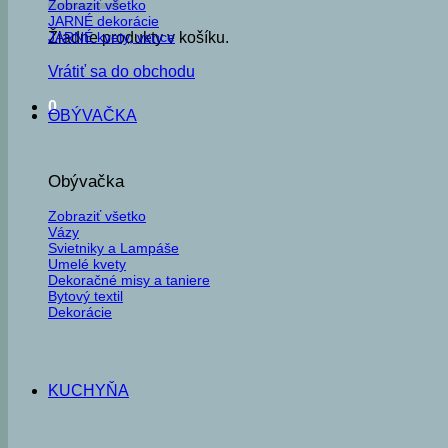
Zobraziť všetko
JARNÉ dekorácie
JARNÉ kvety, vence
Žiadne produkty v košíku.
Vrátiť sa do obchodu
0
OBÝVAČKA
Obývačka
Zobraziť všetko
Vázy
Svietniky a Lampáše
Umelé kvety
Dekoračné misy a taniere
Bytový textil
Dekorácie
KUCHYŇA