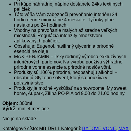
Pri kúpe náhradnej náplne dostanete 24ks textilných
paličiek
Táto vôňa Vám zabezpečí prevoňanie interiéru 24
hodín denne minimálne 4 mesiace. Tyčinky plne
nasiaknu po 24 hodinách.
Vhodný na prevoňanie malých až stredne veľkých
miestností. Regulácia intenzity množstvom
aplikovaných paličiek.
Obsahuje: Eugenol, rastlinný glycerín a prírodné
esenciálne oleje
MAX BENJAMIN – Írsky rodinný výrobca exkluzívnych
interiérových parfémov. Na výrobu používa výhradne
prírodné vonné esencie a prírodné nosiče vôní.
Produkty sú 100% prírodné, neobsahujú alkohol –
obsahujú Glycerin solvent, ktorý sa používa v
potravinárstve
Produkty je možné vyskúšať na showroome: My sweet
home, Aupark, Žilina PO-PIA od 9.00 do 21.00 hodiny.
Objem:
300ml
Výdrž:
min. 4 mesiace
Nie je na sklade
Katalógové číslo:
MB-DRL1
Kategórií:
BYTOVÉ VÔNE
,
MAX