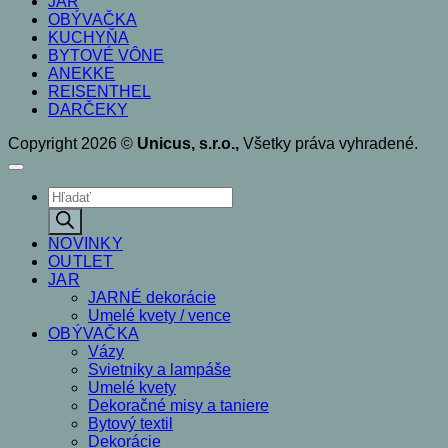
JAR
OBÝVAČKA
KUCHYŇA
BYTOVÉ VÔNE
ANEKKE
REISENTHEL
DARČEKY
Copyright 2026 ©
Unicus, s.r.o.,
Všetky práva vyhradené.
Products
search
NOVINKY
OUTLET
JAR
JARNÉ dekorácie
Umelé kvety / vence
OBÝVAČKA
Vázy
Svietniky a lampáše
Umelé kvety
Dekoračné misy a taniere
Bytový textil
Dekorácie