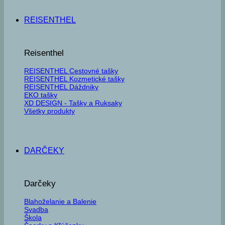
REISENTHEL
Reisenthel
REISENTHEL Cestovné tašky
REISENTHEL Kozmetické tašky
REISENTHEL Dáždniky
EKO tašky
XD DESIGN - Tašky a Ruksaky
Všetky produkty
DARČEKY
Darčeky
Blahoželanie a Balenie
Svadba
Škola