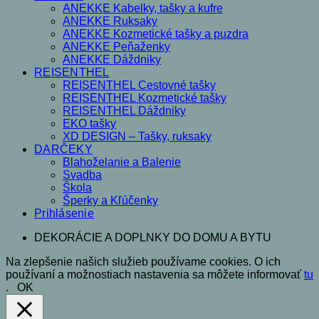
ANEKKE Kabelky, tašky a kufre
ANEKKE Ruksaky
ANEKKE Kozmetické tašky a puzdra
ANEKKE Peňaženky
ANEKKE Dáždniky
REISENTHEL
REISENTHEL Cestovné tašky
REISENTHEL Kozmetické tašky
REISENTHEL Dáždniky
EKO tašky
XD DESIGN – Tašky, ruksaky
DARČEKY
Blahoželanie a Balenie
Svadba
Škola
Šperky a Kľúčenky
Prihlásenie
DEKORÁCIE A DOPLNKY DO DOMU A BYTU
Na zlepšenie našich služieb používame cookies. O ich
používaní a možnostiach nastavenia sa môžete informovať
tu
.
OK