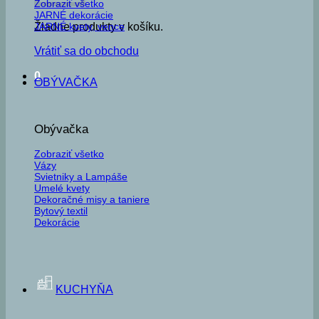
Zobraziť všetko
JARNÉ dekorácie
JARNÉ kvety, vence
Žiadne produkty v košíku.
Vrátiť sa do obchodu
0
OBÝVAČKA
Obývačka
Zobraziť všetko
Vázy
Svietniky a Lampáše
Umelé kvety
Dekoračné misy a taniere
Bytový textil
Dekorácie
KUCHYŇA