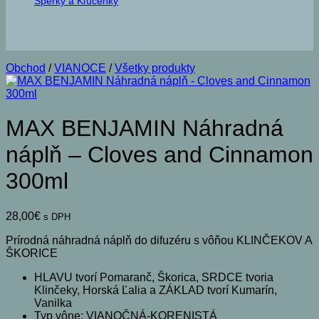
Šperky a Kľúčenky
Obchod
/
VIANOCE
/
Všetky produkty
MAX BENJAMIN Náhradná
náplň – Cloves and Cinnamon
300ml
28,00
€
s DPH
Prírodná náhradná náplň do difuzéru s vôňou KLINČEKOV A
ŠKORICE
HLAVU tvorí Pomaranč, Škorica, SRDCE tvoria
Klinčeky, Horská Ľalia a ZÁKLAD tvorí Kumarín,
Vanilka
Typ vône: VIANOČNÁ-KORENISTÁ