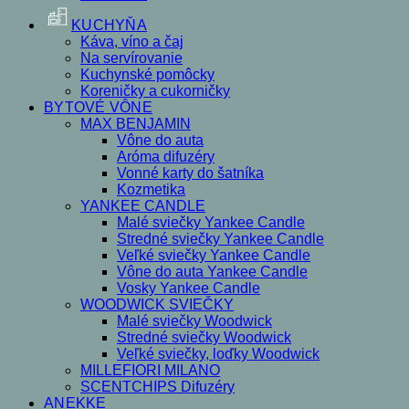
KUCHYŇA
Káva, víno a čaj
Na servírovanie
Kuchynské pomôcky
Koreničky a cukorničky
BYTOVÉ VÔNE
MAX BENJAMIN
Vône do auta
Aróma difuzéry
Vonné karty do šatníka
Kozmetika
YANKEE CANDLE
Malé sviečky Yankee Candle
Stredné sviečky Yankee Candle
Veľké sviečky Yankee Candle
Vône do auta Yankee Candle
Vosky Yankee Candle
WOODWICK SVIEČKY
Malé sviečky Woodwick
Stredné sviečky Woodwick
Veľké sviečky, loďky Woodwick
MILLEFIORI MILANO
SCENTCHIPS Difuzéry
ANEKKE