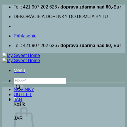
Skip
Tel.: 421 907 202 626 /
doprava zdarma nad 60,-Eur
to
DEKORÁCIE A DOPLNKY DO DOMU A BYTU
content
Prihlásenie
Tel.: 421 907 202 626 /
doprava zdarma nad 60,-Eur
Menu
Products
search
NOVINKY
OUTLET
0
JAR
Košík
JAR