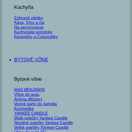
Kuchyňa
Zobraziť všetko
Káva, Víno a čaj
Na servírovanie
Kuchynské pomôcky
Koreničky a Cukorničky
BYTOVÉ VÔNE
Bytové vône
MAX BENJAMIN
Vône do auta
Aróma difúzery
Vonné karty do šatníka
Kozmetika
YANKEE CANDLE
Malé sviečky Yankee Candle
Stredné sviečky Yankee Candle
Veľké sviečky Yankee Candle
Vône do auta YC