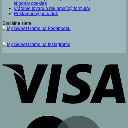
súborov cookies
Vrátenie tovaru a reklamačný formulár
Reklamačný poriadok
Sociálne siete
V
M