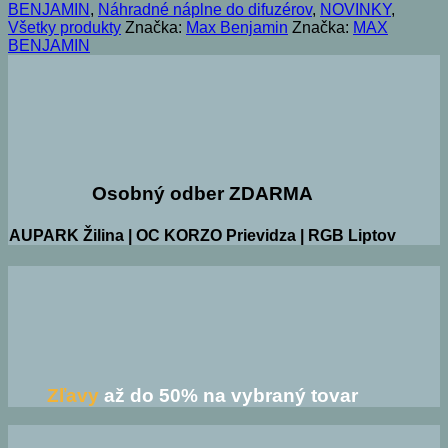
BENJAMIN
,
Náhradné náplne do difuzérov
,
NOVINKY
,
Všetky produkty
Značka:
Max Benjamin
Značka:
MAX
BENJAMIN
Osobný odber ZDARMA
AUPARK Žilina | OC KORZO Prievidza | RGB Liptov
Zľavy
až do 50% na vybraný tovar