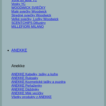
Vosky YC
WOODWICK SVIEČKY
Malé sviečky Woodwick
Stredné sviečky Woodwick
Veľké sviečky, Loďky Woodwick
SCENTCHIPS Difuzéry
MILLEFIORI MILANO
ANEKKE
Anekke
ANEKKE Kabelky, tašky a kufre
ANEKKE Ruksaky
ANEKKE Kozmetické tašky a puzdra
ANEKKE Peňaženky
ANEKKE Dáždniky
ANEKKE Milé vecičky
Všetky produkty z ANEKKE