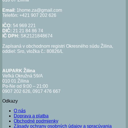
Email
: 1home.za@gmail.com
Telefón: +421 907 202 626
IČO:
54 969 221
DIČ:
21 21 84 86 74
IČ DPH:
SK2121848674
Zapísaná v obchodnom registri Okresného súdu Žilina,
oddiel: Sro, vložka č.: 80826/L
AUPARK Žilina
Veľká Okružná 59/A
010 01 Žilina
Po-Ne od 9:00 – 21:00
0907 202 626, 0917 476 667
Odkazy
O nás
Doprava a platba
Obchodné podmienky
Zásady ochrany osobných údajov a spracúvania