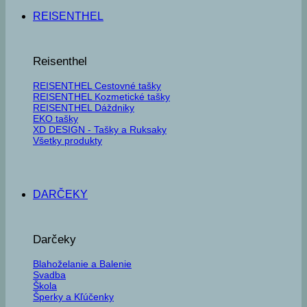
REISENTHEL
Reisenthel
REISENTHEL Cestovné tašky
REISENTHEL Kozmetické tašky
REISENTHEL Dáždniky
EKO tašky
XD DESIGN - Tašky a Ruksaky
Všetky produkty
DARČEKY
Darčeky
Blahoželanie a Balenie
Svadba
Škola
Šperky a Kľúčenky