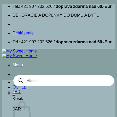
Skip
Tel.: 421 907 202 626 /
doprava zdarma nad 60,-Eur
to
DEKORÁCIE A DOPLNKY DO DOMU A BYTU
content
Prihlásenie
Tel.: 421 907 202 626 /
doprava zdarma nad 60,-Eur
Menu
Products
search
NOVINKY
OUTLET
JAR
0
Košík
JAR