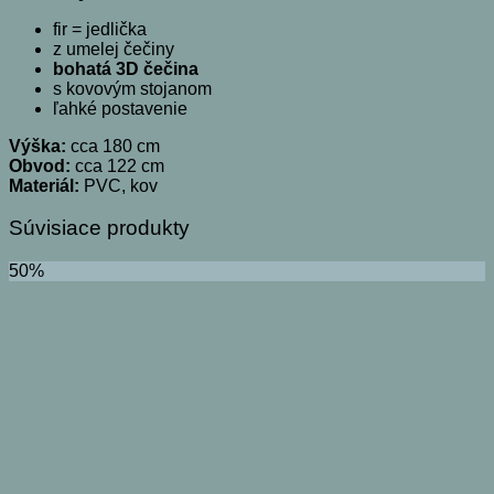
fir = jedlička
z umelej čečiny
bohatá 3D čečina
s kovovým stojanom
ľahké postavenie
Výška:
cca 180 cm
Obvod:
cca 122 cm
Materiál:
PVC, kov
Súvisiace produkty
50%