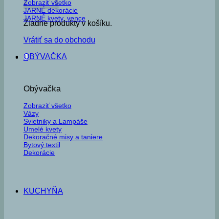
Zobraziť všetko
JARNÉ dekorácie
JARNÉ kvety, vence
Žiadne produkty v košíku.
Vrátiť sa do obchodu
OBÝVAČKA
0
Obývačka
Zobraziť všetko
Vázy
Svietniky a Lampáše
Umelé kvety
Dekoračné misy a taniere
Bytový textil
Dekorácie
KUCHYŇA