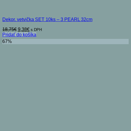
Dekor. vetvička SET 10ks – 3 PEARL 32cm
Pôvodná
Aktuálna
18,75
€
9,38
€
s DPH
cena
cena
Pridať do košíka
bola:
je:
67%
18,75€.
9,38€.