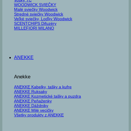
WOODWICK SVIEČKY
Malé sviečky Woodwick
Stredné sviečky Woodwick
Veľké sviečky, Loďky Woodwick
SCENTCHIPS Difuzéry
MILLEFIORI MILANO
ANEKKE
Anekke
ANEKKE Kabelky, tašky a kufre
ANEKKE Ruksaky
ANEKKE Kozmetické tašky a puzdra
ANEKKE Peňaženky
ANEKKE Dáždniky
ANEKKE Milé vecičky
Všetky produkty z ANEKKE