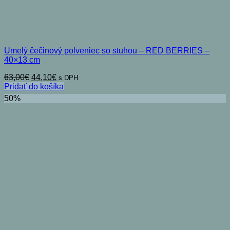
Umelý čečinový polveniec so stuhou – RED BERRIES –
40×13 cm
Pôvodná
Aktuálna
63,00
€
44,10
€
s DPH
cena
cena
Pridať do košíka
bola:
je:
50%
63,00€.
44,10€.