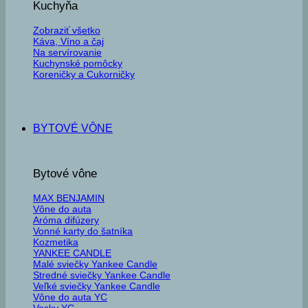
Kuchyňa
Zobraziť všetko
Káva, Víno a čaj
Na servírovanie
Kuchynské pomôcky
Koreničky a Cukorničky
BYTOVÉ VÔNE
Bytové vône
MAX BENJAMIN
Vône do auta
Aróma difúzery
Vonné karty do šatníka
Kozmetika
YANKEE CANDLE
Malé sviečky Yankee Candle
Stredné sviečky Yankee Candle
Veľké sviečky Yankee Candle
Vône do auta YC
Vosky YC