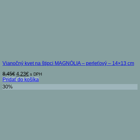
Vianočný kvet na štipci MAGNÓLIA – perleťový – 14×13 cm
Pôvodná
Aktuálna
8,45
€
4,23
€
s DPH
cena
cena
Pridať do košíka
bola:
je:
30%
8,45€.
4,23€.