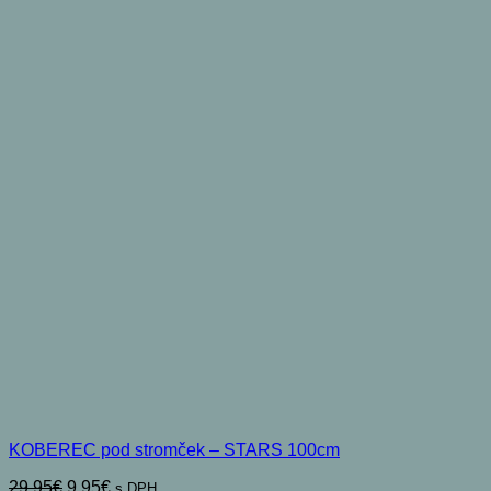
KOBEREC pod stromček – STARS 100cm
Pôvodná
Aktuálna
29,95
€
9,95
€
s DPH