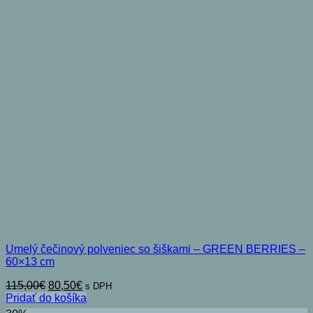
Umelý čečinový polveniec so šiškami – GREEN BERRIES –
60×13 cm
Pôvodná
Aktuálna
115,00
€
80,50
€
s DPH
cena
cena
Pridať do košíka
bola:
je: