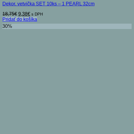
Dekor. vetvička SET 10ks – 1 PEARL 32cm
Pôvodná
Aktuálna
18,75
€
9,38
€
s DPH
cena
cena
Pridať do košíka
bola:
je:
30%
18,75€.
9,38€.