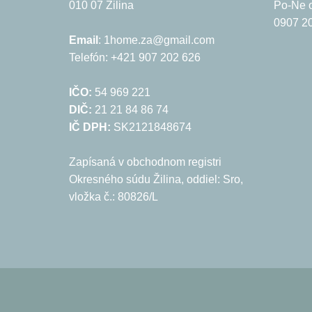
010 07 Žilina
Po-Ne o
0907 20
Email
: 1home.za@gmail.com
Telefón: +421 907 202 626
IČO:
54 969 221
DIČ:
21 21 84 86 74
IČ DPH:
SK2121848674
Zapísaná v obchodnom registri
Okresného súdu Žilina, oddiel: Sro,
vložka č.: 80826/L