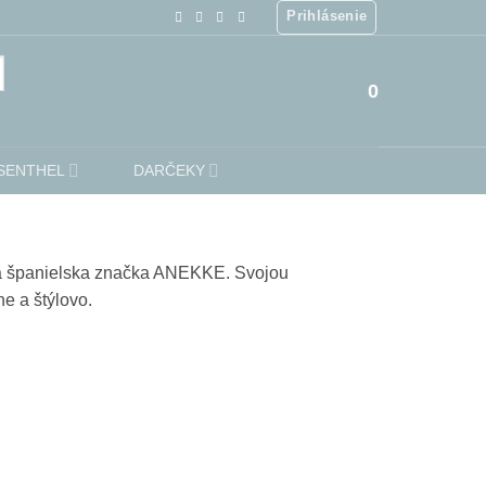
Prihlásenie
0
SENTHEL
DARČEKY
náša španielska značka ANEKKE. Svojou
e a štýlovo.