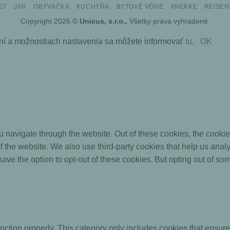
ET
JAR
OBÝVAČKA
KUCHYŇA
BYTOVÉ VÔNE
ANEKKE
REISEN
Delivery
Copyright 2026 ©
Unicus, s.r.o.,
Všetky práva vyhradené.
aní a možnostiach nastavenia sa môžete informovať
tu
.
OK
 navigate through the website. Out of these cookies, the cookie
s of the website. We also use third-party cookies that help us a
 have the option to opt-out of these cookies. But opting out of 
nction properly. This category only includes cookies that ensures