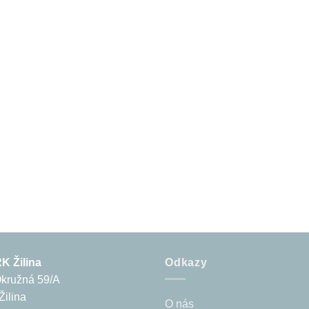
 Žilina
Odkazy
Okružná 59/A
Žilina
O nás