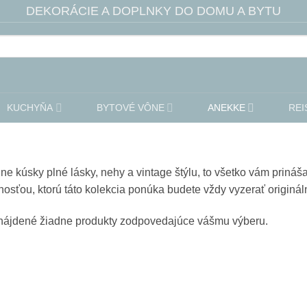
DEKORÁCIE A DOPLNKY DO DOMU A BYTU
KUCHYŇA
BYTOVÉ VÔNE
ANEKKE
REI
lne kúsky plné lásky, nehy a vintage štýlu, to všetko vám pri
nosťou, ktorú táto kolekcia ponúka budete vždy vyzerať origináln
nájdené žiadne produkty zodpovedajúce vášmu výberu.