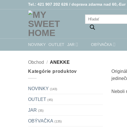
Skip
Tel.: 421 907 202 626 /
doprava zdarma nad 60,-Eur
to
Products
content
search
NOVINKY
OUTLET
JAR
OBÝVAČKA
Obchod
/
ANEKKE
Kategórie produktov
Originá
jedineč
NOVINKY
(143)
Neboli 
OUTLET
(45)
JAR
(35)
OBÝVAČKA
(135)