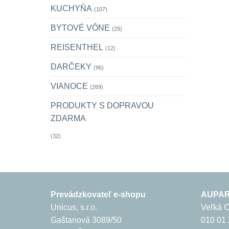
KUCHYŇA
(107)
BYTOVÉ VÔNE
(29)
REISENTHEL
(12)
DARČEKY
(96)
VIANOCE
(269)
PRODUKTY S DOPRAVOU
ZDARMA
(32)
Prevádzkovateľ e-shopu
AUPARK
Unicus, s.r.o.
Veľká 
Gaštanová 3089/50
010 01 