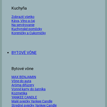
Kuchyňa
Zobraziť všetko
Káva, Víno a čaj
Na servírovanie
Kuchynské pomôcky
Koreničky a Cukorničky
BYTOVÉ VÔNE
Bytové vône
MAX BENJAMIN
Vône do auta
Aróma difúzery
Vonné karty do šatníka
Kozmetika
YANKEE CANDLE
Malé sviečky Yankee Candle
Stredné sviečky Yankee Candle