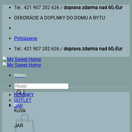
Skip
Tel.: 421 907 202 626 /
doprava zdarma nad 60,-Eur
to
DEKORÁCIE A DOPLNKY DO DOMU A BYTU
content
Prihlásenie
Tel.: 421 907 202 626 /
doprava zdarma nad 60,-Eur
Menu
Products
search
NOVINKY
OUTLET
0
JAR
Košík
JAR