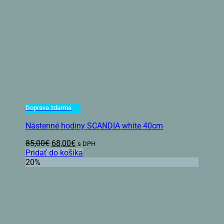
Doprava zdarma
Nástenné hodiny SCANDIA white 40cm
Pôvodná
Aktuálna
85,00
€
68,00
€
s DPH
cena
cena
Pridať do košíka
bola:
je:
20%
85,00€.
68,00€.