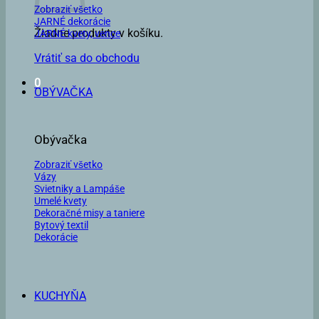
Zobraziť všetko
JARNÉ dekorácie
Žiadne produkty v košíku.
JARNÉ kvety, vence
Vrátiť sa do obchodu
0
OBÝVAČKA
Obývačka
Zobraziť všetko
Vázy
Svietniky a Lampáše
Umelé kvety
Dekoračné misy a taniere
Bytový textil
Dekorácie
KUCHYŇA