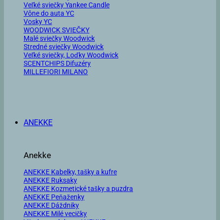
Veľké sviečky Yankee Candle
Vône do auta YC
Vosky YC
WOODWICK SVIEČKY
Malé sviečky Woodwick
Stredné sviečky Woodwick
Veľké sviečky, Loďky Woodwick
SCENTCHIPS Difuzéry
MILLEFIORI MILANO
ANEKKE
Anekke
ANEKKE Kabelky, tašky a kufre
ANEKKE Ruksaky
ANEKKE Kozmetické tašky a puzdra
ANEKKE Peňaženky
ANEKKE Dáždniky
ANEKKE Milé vecičky