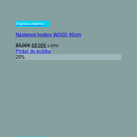
Doprava zdarma
Nástenné hodiny WOOD 40cm
Pôvodná
Aktuálna
85,00
€
68,00
€
s DPH
cena
cena
Pridať do košíka
bola:
je:
20%
85,00€.
68,00€.