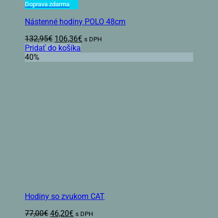
Doprava zdarma
Nástenné hodiny POLO 48cm
Pôvodná
Aktuálna
132,95
€
106,36
€
s DPH
cena
cena
Pridať do košíka
bola:
je:
40%
132,95€.
106,36€.
Hodiny so zvukom CAT
Pôvodná
Aktuálna
77,00
€
46,20
€
s DPH