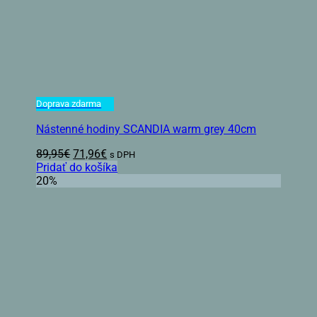
Doprava zdarma
Nástenné hodiny SCANDIA warm grey 40cm
Pôvodná
Aktuálna
89,95
€
71,96
€
s DPH
cena
cena
Pridať do košíka
bola:
je:
20%
89,95€.
71,96€.