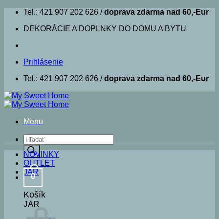
Skip
Tel.: 421 907 202 626 /
doprava zdarma nad 60,-Eur
to
DEKORÁCIE A DOPLNKY DO DOMU A BYTU
content
Prihlásenie
Tel.: 421 907 202 626 /
doprava zdarma nad 60,-Eur
Menu
Products
search
NOVINKY
OUTLET
JAR
0
Košík
JAR