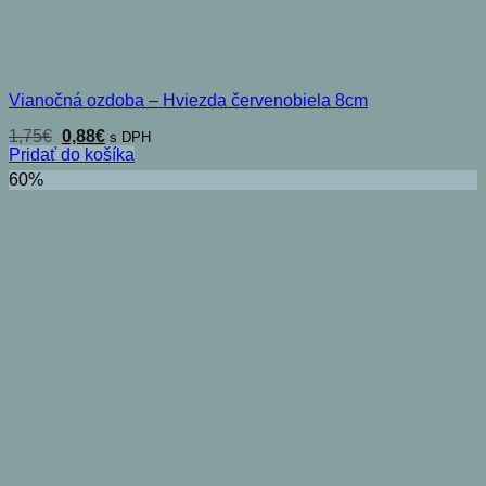
Vianočná ozdoba – Hviezda červenobiela 8cm
Pôvodná
Aktuálna
1,75
€
0,88
€
s DPH
cena
cena
Pridať do košíka
bola:
je:
60%
1,75€.
0,88€.