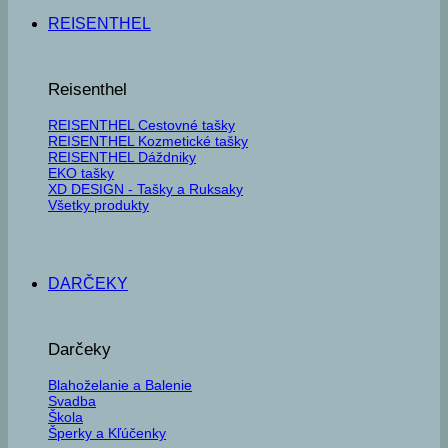
REISENTHEL
Reisenthel
REISENTHEL Cestovné tašky
REISENTHEL Kozmetické tašky
REISENTHEL Dáždniky
EKO tašky
XD DESIGN - Tašky a Ruksaky
Všetky produkty
DARČEKY
Darčeky
Blahoželanie a Balenie
Svadba
Škola
Šperky a Kľúčenky