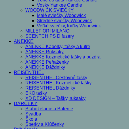
Vosky Yankee Candle
WOODWICK SVIEČKY
Malé sviečky Woodwick
Stredné sviečky Woodwick
Veľké sviečky, loďky Woodwick
MILLEFIORI MILANO
SCENTCHIPS Difuzéry
ANEKKE
ANEKKE Kabelky, tašky a kufre
ANEKKE Ruksaky
ANEKKE Kozmetické tašky a puzdra
ANEKKE Peňaženky
ANEKKE Dáždniky
REISENTHEL
REISENTHEL Cestovné tašky
REISENTHEL Kozmetické tašky
REISENTHEL Dáždniky
EKO tašky
XD DESIGN – Tašky, ruksaky
DARČEKY
Blahoželanie a Balenie
Svadba
Škola
Šperky a Kľúčenky