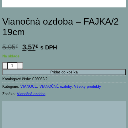
Vianočná ozdoba – FAJKA/2
19cm
Pôvodná
Aktuálna
5,95
3,57
€
€
s DPH
cena
cena
Na sklade
bola:
je:
množstvo Vianočná ozdoba - FAJKA/2 19cm
5,95€.
3,57€.
Pridať do košíka
Katalógové číslo:
026062/2
Kategórie:
VIANOCE
,
VIANOČNÉ ozdoby
,
Všetky produkty
Značka:
Vianočná ozdoba