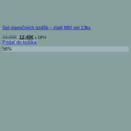
Set vianočných ozdôb – zlatý MIX set 13ks
Pôvodná
Aktuálna
24,95
€
12,48
€
s DPH
cena
cena
Pridať do košíka
bola:
je:
56%
24,95€.
12,48€.