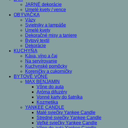
JARNÉ dekorácie
Umelé kvety / vence
OBÝVAČKA
Vázy
Svietniky a lampáše
Umelé kvety
Dekoračné misy a taniere
Bytový textil
Dekorácie
KUCHYŇA
Káva, víno a čaj
Na servírovanie
Kuchynské pomôcky
Koreničky a cukorničky
BYTOVÉ VÔNE
MAX BENJAMIN
Vône do auta
Aróma difuzéry
Vonné karty do šatníka
Kozmetika
YANKEE CANDLE
Malé sviečky Yankee Candle
Stredné sviečky Yankee Candle
Veľké sviečky Yankee Candle
Vône do auta Yankee Candle