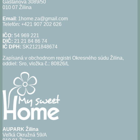
Gaštanová 3089/50
010 07 Žilina
Email
: 1home.za@gmail.com
Telefón: +421 907 202 626
IČO:
54 969 221
DIČ:
21 21 84 86 74
IČ DPH:
SK2121848674
Zapísaná v obchodnom registri Okresného súdu Žilina,
oddiel: Sro, vložka č.: 80826/L
AUPARK Žilina
Veľká Okružná 59/A