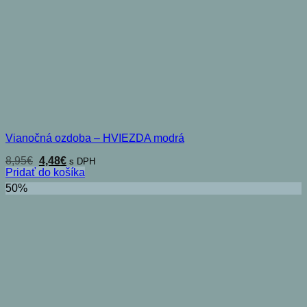
Vianočná ozdoba – HVIEZDA modrá
Pôvodná
Aktuálna
8,95
€
4,48
€
s DPH
cena
cena
Pridať do košíka
bola:
je:
50%
8,95€.
4,48€.