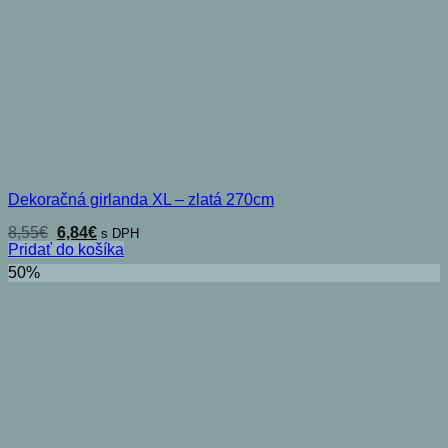
Dekoračná girlanda XL – zlatá 270cm
Pôvodná
Aktuálna
8,55
€
6,84
€
s DPH
cena
cena
Pridať do košíka
bola:
je:
50%
8,55€.
6,84€.