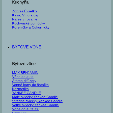
Kuchyňa
Zobraziť všetko
Káva, Víno a čaj
Na servírovanie
Kuchynské pomôcky
Koreničky a Cukorničky
BYTOVÉ VÔNE
Bytové vône
MAX BENJAMIN
Vône do auta
Aróma difúzery
Vonné karty do šatníka
Kozmetika
YANKEE CANDLE
Malé sviečky Yankee Candle
Stredné sviečky Yankee Candle
Veľké sviečky Yankee Candle
Vône do auta YC
Vosky YC