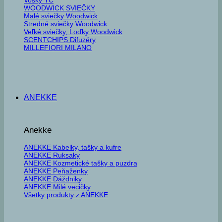
WOODWICK SVIEČKY
Malé sviečky Woodwick
Stredné sviečky Woodwick
Veľké sviečky, Loďky Woodwick
SCENTCHIPS Difuzéry
MILLEFIORI MILANO
ANEKKE
Anekke
ANEKKE Kabelky, tašky a kufre
ANEKKE Ruksaky
ANEKKE Kozmetické tašky a puzdra
ANEKKE Peňaženky
ANEKKE Dáždniky
ANEKKE Milé vecičky
Všetky produkty z ANEKKE