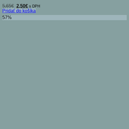
Pôvodná
Aktuálna
5,65
€
2,50
€
s DPH
cena
cena
Pridať do košíka
bola:
je:
57%
5,65€.
2,50€.