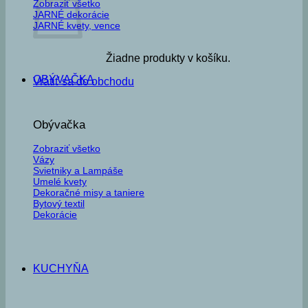
Zobraziť všetko
JARNÉ dekorácie
JARNÉ kvety, vence
Žiadne produkty v košíku.
OBÝVAČKA
Vrátiť sa do obchodu
Obývačka
Zobraziť všetko
Vázy
Svietniky a Lampáše
Umelé kvety
Dekoračné misy a taniere
Bytový textil
Dekorácie
KUCHYŇA