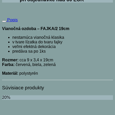
Popis
Vianočná ozdoba – FAJKA/2 19cm
nestarnúca vianočná klasika
v tvare lízatka do tvaru fajky
veľmi efektná dekorácia
predáva sa po 1ks
Rozmer:
cca 9 x 3,4 x 19cm
Farba:
červená, biela, zelená
Materiál
: polystyrén
Súvisiace produkty
20%