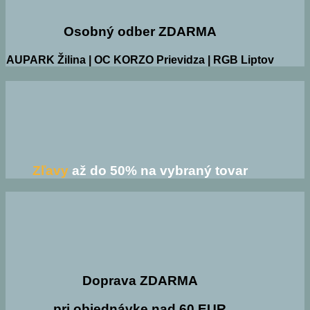
Osobný odber ZDARMA
AUPARK Žilina | OC KORZO Prievidza | RGB Liptov
Zľavy
až do 50% na vybraný tovar
Doprava ZDARMA
pri objednávke nad 60 EUR