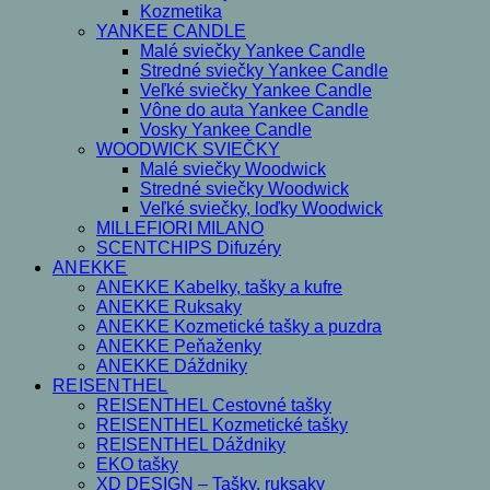
Kozmetika
YANKEE CANDLE
Malé sviečky Yankee Candle
Stredné sviečky Yankee Candle
Veľké sviečky Yankee Candle
Vône do auta Yankee Candle
Vosky Yankee Candle
WOODWICK SVIEČKY
Malé sviečky Woodwick
Stredné sviečky Woodwick
Veľké sviečky, loďky Woodwick
MILLEFIORI MILANO
SCENTCHIPS Difuzéry
ANEKKE
ANEKKE Kabelky, tašky a kufre
ANEKKE Ruksaky
ANEKKE Kozmetické tašky a puzdra
ANEKKE Peňaženky
ANEKKE Dáždniky
REISENTHEL
REISENTHEL Cestovné tašky
REISENTHEL Kozmetické tašky
REISENTHEL Dáždniky
EKO tašky
XD DESIGN – Tašky, ruksaky