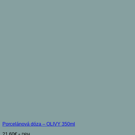
Porcelánová dóza – OLIVY 350ml
21,60
€
s DPH