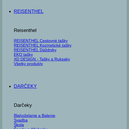
REISENTHEL
Reisenthel
REISENTHEL Cestovné tašky
REISENTHEL Kozmetické tašky
REISENTHEL Dáždniky
EKO tašky
XD DESIGN - Tašky a Ruksaky
Všetky produkty
DARČEKY
Darčeky
Blahoželanie a Balenie
Svadba
Škola