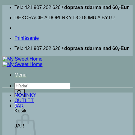
Skip
Tel.: 421 907 202 626 /
doprava zdarma nad 60,-Eur
to
DEKORÁCIE A DOPLNKY DO DOMU A BYTU
content
Prihlásenie
Tel.: 421 907 202 626 /
doprava zdarma nad 60,-Eur
Menu
Products
search
NOVINKY
OUTLET
0
JAR
Košík
JAR