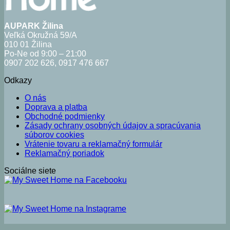
AUPARK Žilina
Veľká Okružná 59/A
010 01 Žilina
Po-Ne od 9:00 – 21:00
0907 202 626, 0917 476 667
Odkazy
O nás
Doprava a platba
Obchodné podmienky
Zásady ochrany osobných údajov a spracúvania
súborov cookies
Vrátenie tovaru a reklamačný formulár
Reklamačný poriadok
Sociálne siete
V