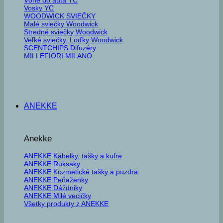
Vosky YC
WOODWICK SVIEČKY
Malé sviečky Woodwick
Stredné sviečky Woodwick
Veľké sviečky, Loďky Woodwick
SCENTCHIPS Difuzéry
MILLEFIORI MILANO
ANEKKE
Anekke
ANEKKE Kabelky, tašky a kufre
ANEKKE Ruksaky
ANEKKE Kozmetické tašky a puzdra
ANEKKE Peňaženky
ANEKKE Dáždniky
ANEKKE Milé vecičky
Všetky produkty z ANEKKE