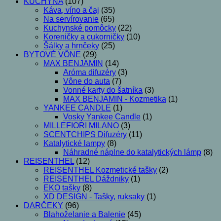
KUCHYŇA
(107)
Káva, víno a čaj
(35)
Na servírovanie
(65)
Kuchynské pomôcky
(22)
Koreničky a cukorničky
(10)
Šálky a hrnčeky
(25)
BYTOVÉ VÔNE
(29)
MAX BENJAMIN
(14)
Aróma difuzéry
(3)
Vône do auta
(7)
Vonné karty do šatníka
(3)
MAX BENJAMIN - Kozmetika
(1)
YANKEE CANDLE
(1)
Vosky Yankee Candle
(1)
MILLEFIORI MILANO
(3)
SCENTCHIPS Difuzéry
(11)
Katalytické lampy
(8)
Náhradné náplne do katalytických lámp
(8)
REISENTHEL
(12)
REISENTHEL Kozmetické tašky
(2)
REISENTHEL Dáždniky
(1)
EKO tašky
(8)
XD DESIGN - Tašky, ruksaky
(1)
DARČEKY
(96)
Blahoželanie a Balenie
(45)