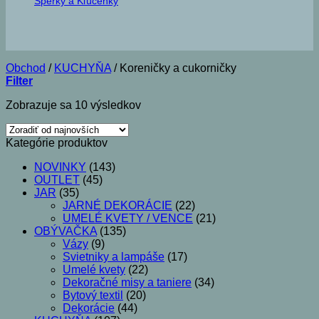
Šperky a Kľúčenky
Obchod
/
KUCHYŇA
/
Koreničky a cukorničky
Filter
Zoradené
Zobrazuje sa 10 výsledkov
podľa
najnovších
Kategórie produktov
NOVINKY
(143)
OUTLET
(45)
JAR
(35)
JARNÉ DEKORÁCIE
(22)
UMELÉ KVETY / VENCE
(21)
OBÝVAČKA
(135)
Vázy
(9)
Svietniky a lampáše
(17)
Umelé kvety
(22)
Dekoračné misy a taniere
(34)
Bytový textil
(20)
Dekorácie
(44)