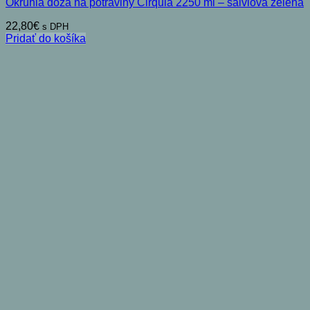
Okrúhla dóza na potraviny Cirqula 2250 ml – šalviová zelená
22,80
€
s DPH
Pridať do košíka