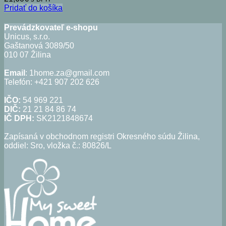
Pridať do košíka
Prevádzkovateľ e-shopu
Unicus, s.r.o.
Gaštanová 3089/50
010 07 Žilina
Email
: 1home.za@gmail.com
Telefón: +421 907 202 626
IČO:
54 969 221
DIČ:
21 21 84 86 74
IČ DPH:
SK2121848674
Zapísaná v obchodnom registri Okresného súdu Žilina,
oddiel: Sro, vložka č.: 80826/L