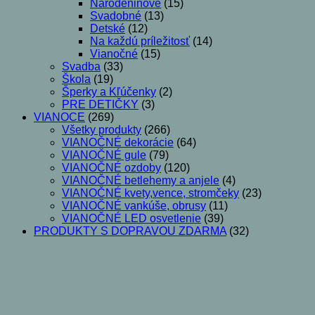
Narodeninové
(15)
Svadobné
(13)
Detské
(12)
Na každú príležitosť
(14)
Vianočné
(15)
Svadba
(33)
Škola
(19)
Šperky a Kľúčenky
(2)
PRE DETIČKY
(3)
VIANOCE
(269)
Všetky produkty
(266)
VIANOČNÉ dekorácie
(64)
VIANOČNÉ gule
(79)
VIANOČNÉ ozdoby
(120)
VIANOČNÉ betlehemy a anjele
(4)
VIANOČNÉ kvety,vence, stromčeky
(23)
VIANOČNÉ vankúše, obrusy
(11)
VIANOČNÉ LED osvetlenie
(39)
PRODUKTY S DOPRAVOU ZDARMA
(32)