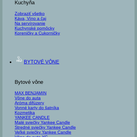
Kuchyňa
Zobraziť všetko
Káva, Víno a čaj
Na servírovanie
Kuchynské pomôcky
Koreničky a Cukorničky
BYTOVÉ VÔNE
Bytové vône
MAX BENJAMIN
Vône do auta
Aróma difúzery
Vonné karty do šatníka
Kozmetika
YANKEE CANDLE
Malé sviečky Yankee Candle
Stredné sviečky Yankee Candle
Veľké sviečky Yankee Candle
Vône do auta YC