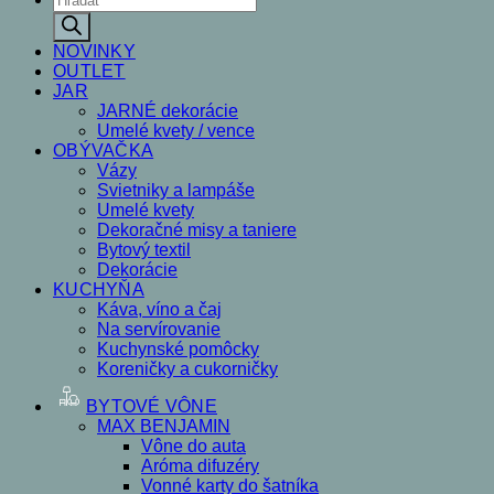
search
NOVINKY
OUTLET
JAR
JARNÉ dekorácie
Umelé kvety / vence
OBÝVAČKA
Vázy
Svietniky a lampáše
Umelé kvety
Dekoračné misy a taniere
Bytový textil
Dekorácie
KUCHYŇA
Káva, víno a čaj
Na servírovanie
Kuchynské pomôcky
Koreničky a cukorničky
BYTOVÉ VÔNE
MAX BENJAMIN
Vône do auta
Aróma difuzéry
Vonné karty do šatníka