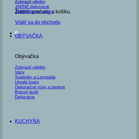
Zobraziť všetko
JARNÉ dekorácie
JARNÉ kvety, vence
Žiadne produkty v košíku.
Vrátiť sa do obchodu
0
OBÝVAČKA
Obývačka
Zobraziť všetko
Vázy
Svietniky a Lampáše
Umelé kvety
Dekoračné misy a taniere
Bytový textil
Dekorácie
KUCHYŇA