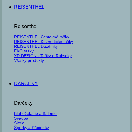
REISENTHEL
Reisenthel
REISENTHEL Cestovné tašky
REISENTHEL Kozmetické tašky
REISENTHEL Dáždniky
EKO tašky
XD DESIGN - Tašky a Ruksaky
Všetky produkty
DARČEKY
Darčeky
Blahoželanie a Balenie
Svadba
Škola
Šperky a Kľúčenky