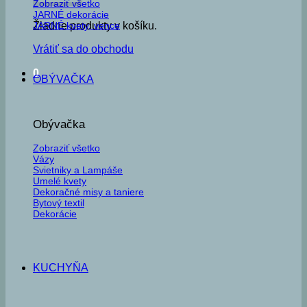
Zobraziť všetko
JARNÉ dekorácie
JARNÉ kvety, vence
Žiadne produkty v košíku.
Vrátiť sa do obchodu
0
OBÝVAČKA
Obývačka
Zobraziť všetko
Vázy
Svietniky a Lampáše
Umelé kvety
Dekoračné misy a taniere
Bytový textil
Dekorácie
KUCHYŇA