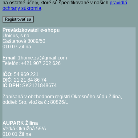
na ostatné účely, ktoré sú špecifikované v našich
pravidlá
ochrany súkromia
.
Registrovať sa
Prevádzkovateľ e-shopu
Unicus, s.r.o.
Gaštanová 3089/50
010 07 Žilina
Email
: 1home.za@gmail.com
Telefón: +421 907 202 626
IČO:
54 969 221
DIČ:
21 21 84 86 74
IČ DPH:
SK2121848674
Zapísaná v obchodnom registri Okresného súdu Žilina,
oddiel: Sro, vložka č.: 80826/L
AUPARK Žilina
Veľká Okružná 59/A
010 01 Žilina