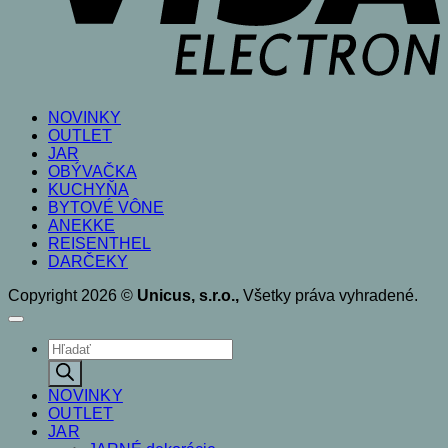
NOVINKY
OUTLET
JAR
OBÝVAČKA
KUCHYŇA
BYTOVÉ VÔNE
ANEKKE
REISENTHEL
DARČEKY
Copyright 2026 ©
Unicus, s.r.o.,
Všetky práva vyhradené.
Products
search
NOVINKY
OUTLET
JAR