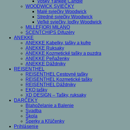
Vosky Yankee Candle
WOODWICK SVIEČKY
Malé sviečky Woodwick
Stredné sviečky Woodwick
Veľké sviečky, loďky Woodwick
MILLEFIORI MILANO
SCENTCHIPS Difuzéry
ANEKKE
ANEKKE Kabelky, tašky a kufre
ANEKKE Ruksaky
ANEKKE Kozmetické tašky a puzdra
ANEKKE Peňaženky
ANEKKE Dáždniky
REISENTHEL
REISENTHEL Cestovné tašky
REISENTHEL Kozmetické tašky
REISENTHEL Dáždniky
EKO tašky
XD DESIGN – Tašky, ruksaky
DARČEKY
Blahoželanie a Balenie
Svadba
Škola
Šperky a Kľúčenky
Prihlásenie