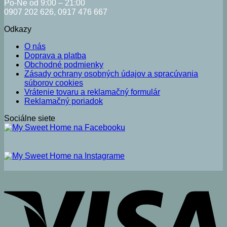
Po-Ne od 9:00 – 21:00
0907 202 626, 0917 476 667
Odkazy
O nás
Doprava a platba
Obchodné podmienky
Zásady ochrany osobných údajov a spracúvania
súborov cookies
Vrátenie tovaru a reklamačný formulár
Reklamačný poriadok
Sociálne siete
V