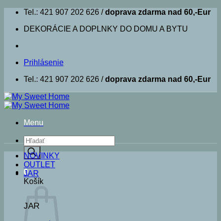
Skip
Tel.: 421 907 202 626 /
doprava zdarma nad 60,-Eur
to
DEKORÁCIE A DOPLNKY DO DOMU A BYTU
content
Prihlásenie
Tel.: 421 907 202 626 /
doprava zdarma nad 60,-Eur
Menu
Products
search
NOVINKY
OUTLET
0
JAR
Košík
JAR