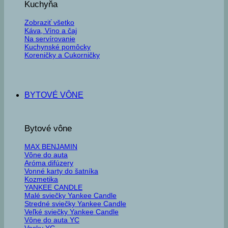
Kuchyňa
Zobraziť všetko
Káva, Víno a čaj
Na servírovanie
Kuchynské pomôcky
Koreničky a Cukorničky
BYTOVÉ VÔNE
Bytové vône
MAX BENJAMIN
Vône do auta
Aróma difúzery
Vonné karty do šatníka
Kozmetika
YANKEE CANDLE
Malé sviečky Yankee Candle
Stredné sviečky Yankee Candle
Veľké sviečky Yankee Candle
Vône do auta YC
Vosky YC