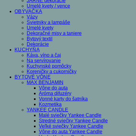
JARNÉ dekorácie
Umelé kvety / vence
OBÝVAČKA
Vázy
Svietniky a lampáše
Umelé kvety
Dekoračné misy a taniere
Bytový textil
Dekorácie
KUCHYŇA
Káva, víno a čaj
Na servírovanie
Kuchynské pomôcky
Koreničky a cukorničky
BYTOVÉ VÔNE
MAX BENJAMIN
Vône do auta
Aróma difuzéry
Vonné karty do šatníka
Kozmetika
YANKEE CANDLE
Malé sviečky Yankee Candle
Stredné sviečky Yankee Candle
Veľké sviečky Yankee Candle
Vône do auta Yankee Candle