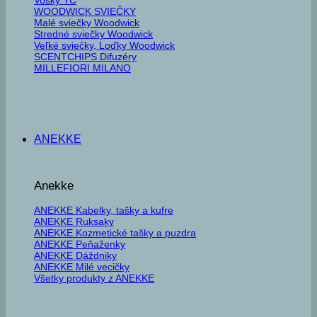
WOODWICK SVIEČKY
Malé sviečky Woodwick
Stredné sviečky Woodwick
Veľké sviečky, Loďky Woodwick
SCENTCHIPS Difuzéry
MILLEFIORI MILANO
ANEKKE
Anekke
ANEKKE Kabelky, tašky a kufre
ANEKKE Ruksaky
ANEKKE Kozmetické tašky a puzdra
ANEKKE Peňaženky
ANEKKE Dáždniky
ANEKKE Milé vecičky
Všetky produkty z ANEKKE