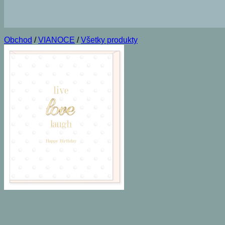
Obchod
/
VIANOCE
/
Všetky produkty