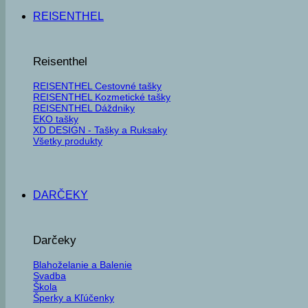
REISENTHEL
Reisenthel
REISENTHEL Cestovné tašky
REISENTHEL Kozmetické tašky
REISENTHEL Dáždniky
EKO tašky
XD DESIGN - Tašky a Ruksaky
Všetky produkty
DARČEKY
Darčeky
Blahoželanie a Balenie
Svadba
Škola
Šperky a Kľúčenky