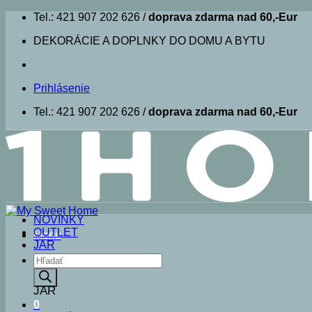
Skip
Tel.: 421 907 202 626 /
doprava zdarma nad 60,-Eur
to
DEKORÁCIE A DOPLNKY DO DOMU A BYTU
content
Prihlásenie
Tel.: 421 907 202 626 /
doprava zdarma nad 60,-Eur
NOVINKY
OUTLET
Menu
JAR
Products
search
JAR
0