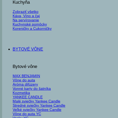
Kuchyňa
Zobraziť všetko
Káva, Víno a čaj
Na servírovanie
Kuchynské pomôcky
Koreničky a Cukorničky
BYTOVÉ VÔNE
Bytové vône
MAX BENJAMIN
Vône do auta
Aróma difúzery
Vonné karty do šatníka
Kozmetika
YANKEE CANDLE
Malé sviečky Yankee Candle
Stredné sviečky Yankee Candle
Veľké sviečky Yankee Candle
Vône do auta YC
Vosky YC