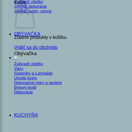
Zobraziť všetko
Košík
JARNÉ dekorácie
JARNÉ kvety, vence
OBÝVAČKA
Žiadne produkty v košíku.
Vrátiť sa do obchodu
Obývačka
0
Zobraziť všetko
Vázy
Svietniky a Lampáše
Umelé kvety
Dekoračné misy a taniere
Bytový textil
Dekorácie
KUCHYŇA