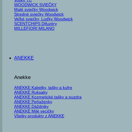
WOODWICK SVIEČKY
Malé sviečky Woodwick
Stredné sviečky Woodwick
Veľké sviečky, Loďky Woodwick
SCENTCHIPS Difuzéry
MILLEFIORI MILANO
ANEKKE
Anekke
ANEKKE Kabelky, tašky a kufre
ANEKKE Ruksaky
ANEKKE Kozmetické tašky a puzdra
ANEKKE Peňaženky
ANEKKE Dáždniky
ANEKKE Milé vecičky
Všetky produkty z ANEKKE