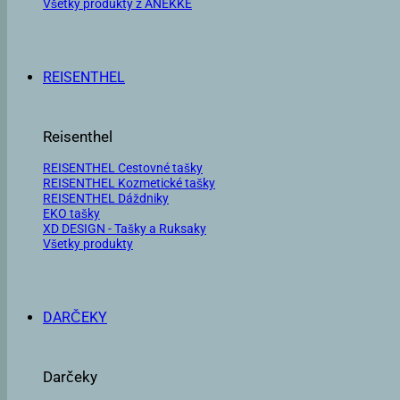
Všetky produkty z ANEKKE
REISENTHEL
Reisenthel
REISENTHEL Cestovné tašky
REISENTHEL Kozmetické tašky
REISENTHEL Dáždniky
EKO tašky
XD DESIGN - Tašky a Ruksaky
Všetky produkty
DARČEKY
Darčeky