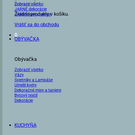
Zobraziť všetko
JARNÉ dekorácie
Žiadne produkty v košíku.
JARNÉ kvety, vence
Vrátiť sa do obchodu
0
OBÝVAČKA
Obývačka
Zobraziť všetko
Vázy
Svietniky a Lampáše
Umelé kvety
Dekoračné misy a taniere
Bytový textil
Dekorácie
KUCHYŇA