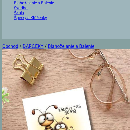
Blahoželanie a Balenie
Svadba
Škola
Šperky a Kľúčenky
Obchod
/
DARČEKY
/
Blahoželanie a Balenie