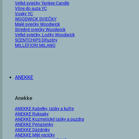
Veľké sviečky Yankee Candle
Vône do auta YC
Vosky YC
WOODWICK SVIEČKY
Malé sviečky Woodwick
Stredné sviečky Woodwick
Veľké sviečky, Loďky Woodwick
SCENTCHIPS Difuzéry
MILLEFIORI MILANO
ANEKKE
Anekke
ANEKKE Kabelky, tašky a kufre
ANEKKE Ruksaky
ANEKKE Kozmetické tašky a puzdra
ANEKKE Peňaženky
ANEKKE Dáždniky
ANEKKE Milé vecičky