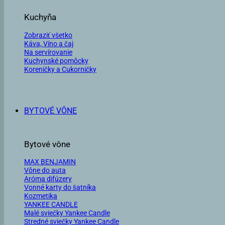
Kuchyňa
Zobraziť všetko
Káva, Víno a čaj
Na servírovanie
Kuchynské pomôcky
Koreničky a Cukorničky
BYTOVÉ VÔNE
Bytové vône
MAX BENJAMIN
Vône do auta
Aróma difúzery
Vonné karty do šatníka
Kozmetika
YANKEE CANDLE
Malé sviečky Yankee Candle
Stredné sviečky Yankee Candle