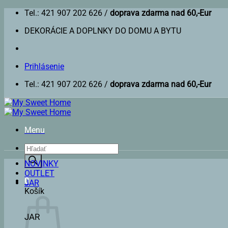
Skip
Tel.: 421 907 202 626 /
doprava zdarma nad 60,-Eur
to
DEKORÁCIE A DOPLNKY DO DOMU A BYTU
content
Prihlásenie
Tel.: 421 907 202 626 /
doprava zdarma nad 60,-Eur
Menu
Products
search
NOVINKY
OUTLET
0
JAR
Košík
JAR