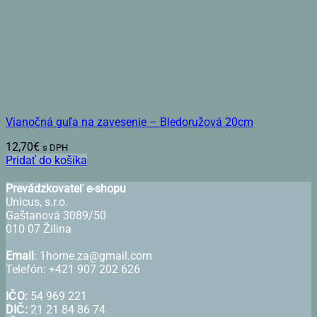
Vianočná guľa na zavesenie – Bledoružová 20cm
12,70
€
s DPH
Pridať do košíka
Prevádzkovateľ e-shopu
Unicus, s.r.o.
Gaštanová 3089/50
010 07 Žilina
Email
: 1home.za@gmail.com
Telefón: +421 907 202 626
IČO:
54 969 221
DIČ:
21 21 84 86 74