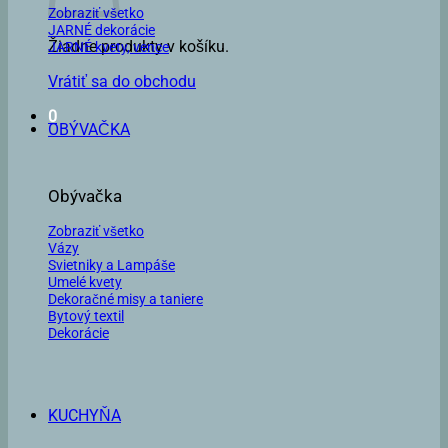
Zobraziť všetko
JARNÉ dekorácie
Žiadne produkty v košíku.
JARNÉ kvety, vence
Vrátiť sa do obchodu
0
OBÝVAČKA
Obývačka
Zobraziť všetko
Vázy
Svietniky a Lampáše
Umelé kvety
Dekoračné misy a taniere
Bytový textil
Dekorácie
KUCHYŇA