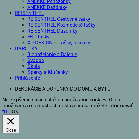
ANEKKE Peňaženky
ANEKKE Dáždniky
REISENTHEL
REISENTHEL Cestovné tašky
REISENTHEL Kozmetické tašky
REISENTHEL Dáždniky
EKO tašky
XD DESIGN – Tašky, ruksaky
DARČEKY
Blahoželanie a Balenie
Svadba
Škola
Šperky a Kľúčenky
Prihlásenie
DEKORÁCIE A DOPLNKY DO DOMU A BYTU
Na zlepšenie našich služieb používame cookies. O ich
používaní a možnostiach nastavenia sa môžete informovať
tu
.
OK
Close