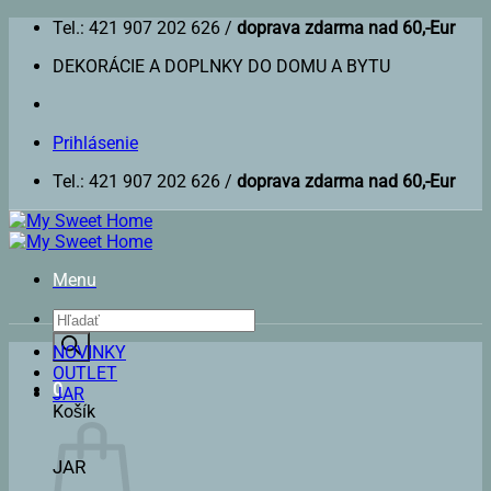
Skip
Tel.: 421 907 202 626 /
doprava zdarma nad 60,-Eur
to
DEKORÁCIE A DOPLNKY DO DOMU A BYTU
content
Prihlásenie
Tel.: 421 907 202 626 /
doprava zdarma nad 60,-Eur
Menu
Products
search
NOVINKY
OUTLET
0
JAR
Košík
JAR