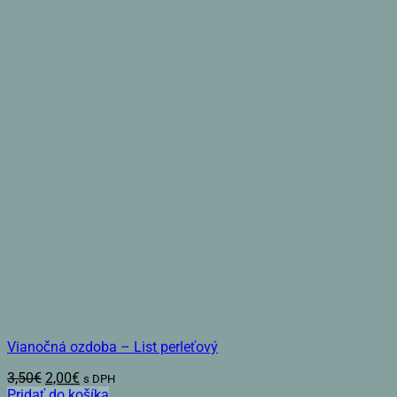
Vianočná ozdoba – List perleťový
Pôvodná
Aktuálna
3,50
€
2,00
€
s DPH
cena
cena
Pridať do košíka