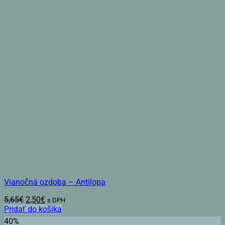
Vianočná ozdoba – Antilopa
Pôvodná
Aktuálna
5,65
€
2,50
€
s DPH
cena
cena
Pridať do košíka
bola:
je:
40%