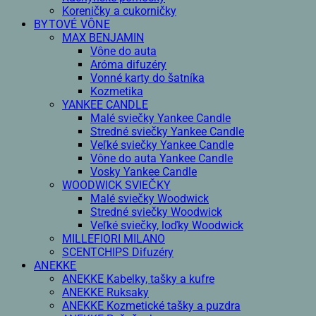
Koreničky a cukorničky
BYTOVÉ VÔNE
MAX BENJAMIN
Vône do auta
Aróma difuzéry
Vonné karty do šatníka
Kozmetika
YANKEE CANDLE
Malé sviečky Yankee Candle
Stredné sviečky Yankee Candle
Veľké sviečky Yankee Candle
Vône do auta Yankee Candle
Vosky Yankee Candle
WOODWICK SVIEČKY
Malé sviečky Woodwick
Stredné sviečky Woodwick
Veľké sviečky, loďky Woodwick
MILLEFIORI MILANO
SCENTCHIPS Difuzéry
ANEKKE
ANEKKE Kabelky, tašky a kufre
ANEKKE Ruksaky
ANEKKE Kozmetické tašky a puzdra