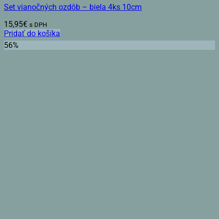
Set vianočných ozdôb – biela 4ks 10cm
15,95
€
s DPH
Pridať do košíka
56%