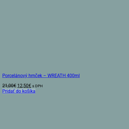
Porcelánový hrnček – WREATH 400ml
Pôvodná
Aktuálna
21,00
€
12,50
€
s DPH
cena
cena
Pridať do košíka
bola:
je:
21,00€.
12,50€.