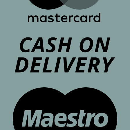
C
D
M