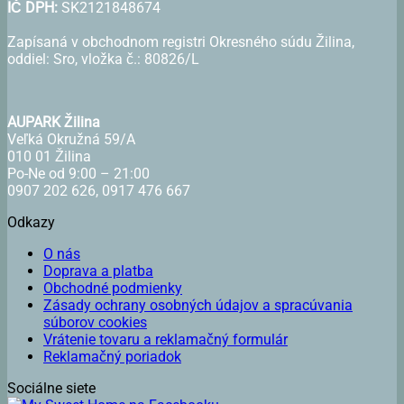
IČ DPH:
SK2121848674
Zapísaná v obchodnom registri Okresného súdu Žilina,
oddiel: Sro, vložka č.: 80826/L
AUPARK Žilina
Veľká Okružná 59/A
010 01 Žilina
Po-Ne od 9:00 – 21:00
0907 202 626, 0917 476 667
Odkazy
O nás
Doprava a platba
Obchodné podmienky
Zásady ochrany osobných údajov a spracúvania
súborov cookies
Vrátenie tovaru a reklamačný formulár
Reklamačný poriadok
Sociálne siete