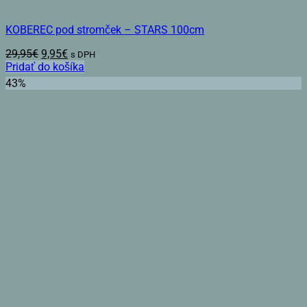
KOBEREC pod stromček – STARS 100cm
Pôvodná
Aktuálna
29,95
€
9,95
€
s DPH
cena
cena
Pridať do košíka
bola:
je:
43%
29,95€.
9,95€.