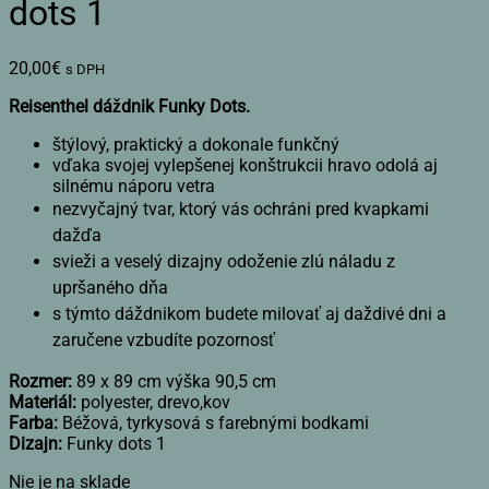
dots 1
20,00
€
s DPH
Reisenthel dáždnik Funky Dots.
štýlový, praktický a dokonale funkčný
vďaka svojej vylepšenej konštrukcii hravo odolá aj
silnému náporu vetra
nezvyčajný tvar, ktorý vás ochráni pred kvapkami
dažďa
svieži a veselý dizajny odoženie zlú náladu z
upršaného dňa
s týmto dáždnikom budete milovať aj daždivé dni a
zaručene vzbudíte pozornosť
Rozmer:
89 x 89 cm výška 90,5 cm
Materiál:
polyester, drevo,kov
Farba:
Béžová, tyrkysová s farebnými bodkami
Dizajn:
Funky dots 1
Nie je na sklade