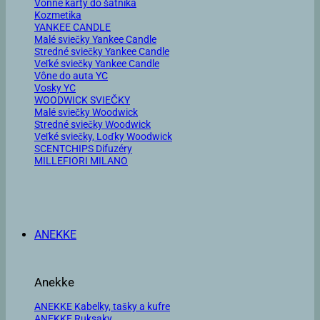
Vonné karty do šatníka
Kozmetika
YANKEE CANDLE
Malé sviečky Yankee Candle
Stredné sviečky Yankee Candle
Veľké sviečky Yankee Candle
Vône do auta YC
Vosky YC
WOODWICK SVIEČKY
Malé sviečky Woodwick
Stredné sviečky Woodwick
Veľké sviečky, Loďky Woodwick
SCENTCHIPS Difuzéry
MILLEFIORI MILANO
ANEKKE
Anekke
ANEKKE Kabelky, tašky a kufre
ANEKKE Ruksaky