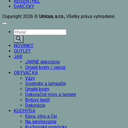
REISENTHEL
DARČEKY
Copyright 2026 ©
Unicus, s.r.o.,
Všetky práva vyhradené.
Products
search
NOVINKY
OUTLET
JAR
JARNÉ dekorácie
Umelé kvety / vence
OBÝVAČKA
Vázy
Svietniky a lampáše
Umelé kvety
Dekoračné misy a taniere
Bytový textil
Dekorácie
KUCHYŇA
Káva, víno a čaj
Na servírovanie
Kuchynské pomôcky