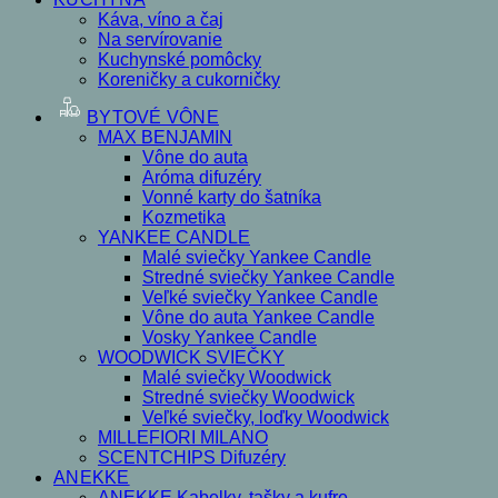
Káva, víno a čaj
Na servírovanie
Kuchynské pomôcky
Koreničky a cukorničky
BYTOVÉ VÔNE
MAX BENJAMIN
Vône do auta
Aróma difuzéry
Vonné karty do šatníka
Kozmetika
YANKEE CANDLE
Malé sviečky Yankee Candle
Stredné sviečky Yankee Candle
Veľké sviečky Yankee Candle
Vône do auta Yankee Candle
Vosky Yankee Candle
WOODWICK SVIEČKY
Malé sviečky Woodwick
Stredné sviečky Woodwick
Veľké sviečky, loďky Woodwick
MILLEFIORI MILANO
SCENTCHIPS Difuzéry
ANEKKE
ANEKKE Kabelky, tašky a kufre