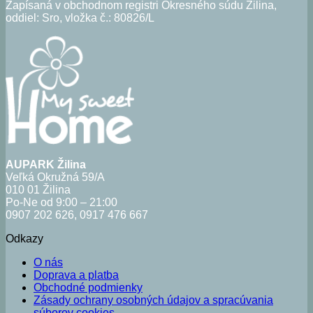
Zapísaná v obchodnom registri Okresného súdu Žilina,
oddiel: Sro, vložka č.: 80826/L
AUPARK Žilina
Veľká Okružná 59/A
010 01 Žilina
Po-Ne od 9:00 – 21:00
0907 202 626, 0917 476 667
Odkazy
O nás
Doprava a platba
Obchodné podmienky
Zásady ochrany osobných údajov a spracúvania
súborov cookies