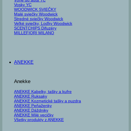
Vosky YC
WOODWICK SVIEČKY
Malé sviečky Woodwick
Stredné sviečky Woodwick
Veľké sviečky, Loďky Woodwick
SCENTCHIPS Difuzéry
MILLEFIORI MILANO
ANEKKE
Anekke
ANEKKE Kabelky, tašky a kufre
ANEKKE Ruksaky
ANEKKE Kozmetické tašky a puzdra
ANEKKE Peňaženky
ANEKKE Dáždniky
ANEKKE Milé vecičky
Všetky produkty z ANEKKE