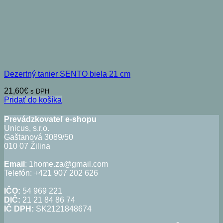
Dezertný tanier SENTO biela 21 cm
21,60
€
s DPH
Pridať do košíka
Prevádzkovateľ e-shopu
Unicus, s.r.o.
Gaštanová 3089/50
010 07 Žilina
Email
: 1home.za@gmail.com
Telefón: +421 907 202 626
IČO:
54 969 221
DIČ:
21 21 84 86 74
IČ DPH:
SK2121848674