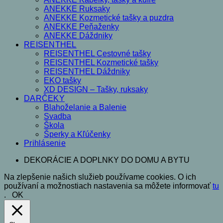
ANEKKE Ruksaky
ANEKKE Kozmetické tašky a puzdra
ANEKKE Peňaženky
ANEKKE Dáždniky
REISENTHEL
REISENTHEL Cestovné tašky
REISENTHEL Kozmetické tašky
REISENTHEL Dáždniky
EKO tašky
XD DESIGN – Tašky, ruksaky
DARČEKY
Blahoželanie a Balenie
Svadba
Škola
Šperky a Kľúčenky
Prihlásenie
DEKORÁCIE A DOPLNKY DO DOMU A BYTU
Na zlepšenie našich služieb používame cookies. O ich
používaní a možnostiach nastavenia sa môžete informovať
tu
.
OK