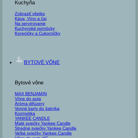
Kuchyňa
Zobraziť všetko
Káva, Víno a čaj
Na servírovanie
Kuchynské pomôcky
Koreničky a Cukorničky
BYTOVÉ VÔNE
Bytové vône
MAX BENJAMIN
Vône do auta
Aróma difúzery
Vonné karty do šatníka
Kozmetika
YANKEE CANDLE
Malé sviečky Yankee Candle
Stredné sviečky Yankee Candle
Veľké sviečky Yankee Candle
Vône do auta YC