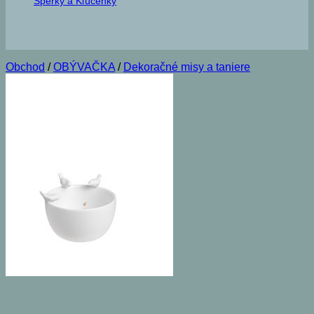
Šperky a Kľúčenky
Obchod
/
OBÝVAČKA
/
Dekoračné misy a taniere