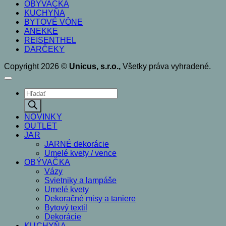
OBÝVAČKA
KUCHYŇA
BYTOVÉ VÔNE
ANEKKE
REISENTHEL
DARČEKY
Copyright 2026 ©
Unicus, s.r.o.,
Všetky práva vyhradené.
Products
search
NOVINKY
OUTLET
JAR
JARNÉ dekorácie
Umelé kvety / vence
OBÝVAČKA
Vázy
Svietniky a lampáše
Umelé kvety
Dekoračné misy a taniere
Bytový textil
Dekorácie
KUCHYŇA