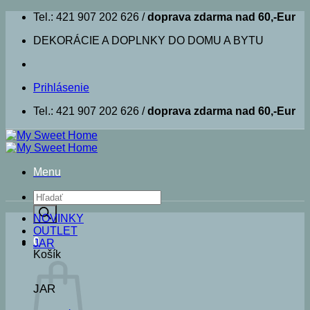
Skip
Tel.: 421 907 202 626 /
doprava zdarma nad 60,-Eur
to
DEKORÁCIE A DOPLNKY DO DOMU A BYTU
content
Prihlásenie
Tel.: 421 907 202 626 /
doprava zdarma nad 60,-Eur
Menu
Products
search
NOVINKY
OUTLET
0
JAR
Košík
JAR