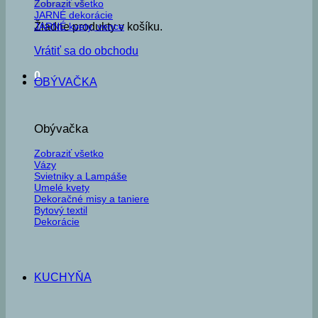
Zobraziť všetko
JARNÉ dekorácie
JARNÉ kvety, vence
Žiadne produkty v košíku.
Vrátiť sa do obchodu
0
OBÝVAČKA
Obývačka
Zobraziť všetko
Vázy
Svietniky a Lampáše
Umelé kvety
Dekoračné misy a taniere
Bytový textil
Dekorácie
KUCHYŇA