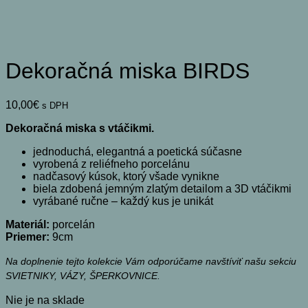
Dekoračná miska BIRDS
10,00
€
s DPH
Dekoračná miska s vtáčikmi.
jednoduchá, elegantná a poetická súčasne
vyrobená z reliéfneho porcelánu
nadčasový kúsok, ktorý všade vynikne
biela zdobená jemným zlatým detailom a 3D vtáčikmi
vyrábané ručne – každý kus je unikát
Materiál:
porcelán
Priemer:
9cm
Na doplnenie tejto kolekcie Vám odporúčame navštíviť našu sekciu
SVIETNIKY, VÁZY, ŠPERKOVNICE.
Nie je na sklade