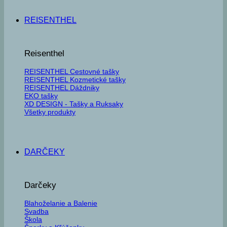
REISENTHEL
Reisenthel
REISENTHEL Cestovné tašky
REISENTHEL Kozmetické tašky
REISENTHEL Dáždniky
EKO tašky
XD DESIGN - Tašky a Ruksaky
Všetky produkty
DARČEKY
Darčeky
Blahoželanie a Balenie
Svadba
Škola