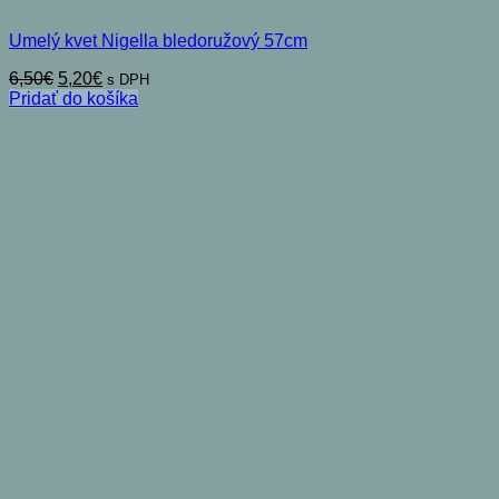
Umelý kvet Nigella bledoružový 57cm
Pôvodná
Aktuálna
6,50
€
5,20
€
s DPH
cena
cena
Pridať do košíka
bola:
je:
6,50€.
5,20€.