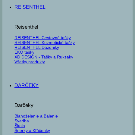
REISENTHEL
Reisenthel
REISENTHEL Cestovné tašky
REISENTHEL Kozmetické tašky
REISENTHEL Dáždniky
EKO tašky
XD DESIGN - Tašky a Ruksaky
Všetky produkty
DARČEKY
Darčeky
Blahoželanie a Balenie
Svadba
Škola
Šperky a Kľúčenky