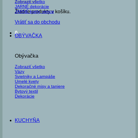
Zobraziť všetko
JARNÉ dekorácie
JARNÉ kvety, vence
Žiadne produkty v košíku.
Vrátiť sa do obchodu
0
OBÝVAČKA
Obývačka
Zobraziť všetko
Vázy
Svietniky a Lampáše
Umelé kvety
Dekoračné misy a taniere
Bytový textil
Dekorácie
KUCHYŇA