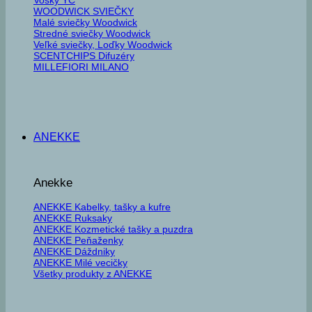
WOODWICK SVIEČKY
Malé sviečky Woodwick
Stredné sviečky Woodwick
Veľké sviečky, Loďky Woodwick
SCENTCHIPS Difuzéry
MILLEFIORI MILANO
ANEKKE
Anekke
ANEKKE Kabelky, tašky a kufre
ANEKKE Ruksaky
ANEKKE Kozmetické tašky a puzdra
ANEKKE Peňaženky
ANEKKE Dáždniky
ANEKKE Milé vecičky
Všetky produkty z ANEKKE