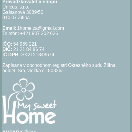
Prevádzkovateľ e-shopu
Unicus, s.r.o.
Gaštanová 3089/50
010 07 Žilina
Email
: 1home.za@gmail.com
Telefón: +421 907 202 626
IČO:
54 969 221
DIČ:
21 21 84 86 74
IČ DPH:
SK2121848674
Zapísaná v obchodnom registri Okresného súdu Žilina,
oddiel: Sro, vložka č.: 80826/L