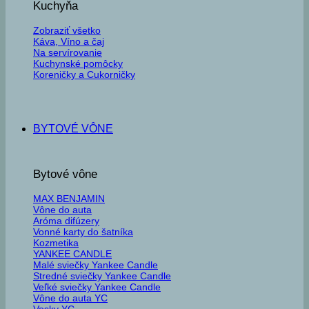
Kuchyňa
Zobraziť všetko
Káva, Víno a čaj
Na servírovanie
Kuchynské pomôcky
Koreničky a Cukorničky
BYTOVÉ VÔNE
Bytové vône
MAX BENJAMIN
Vône do auta
Aróma difúzery
Vonné karty do šatníka
Kozmetika
YANKEE CANDLE
Malé sviečky Yankee Candle
Stredné sviečky Yankee Candle
Veľké sviečky Yankee Candle
Vône do auta YC
Vosky YC