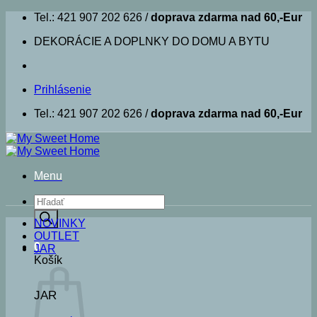
Skip
Tel.: 421 907 202 626 /
doprava zdarma nad 60,-Eur
to
DEKORÁCIE A DOPLNKY DO DOMU A BYTU
content
Prihlásenie
Tel.: 421 907 202 626 /
doprava zdarma nad 60,-Eur
Menu
Products
search
NOVINKY
OUTLET
0
JAR
Košík
JAR