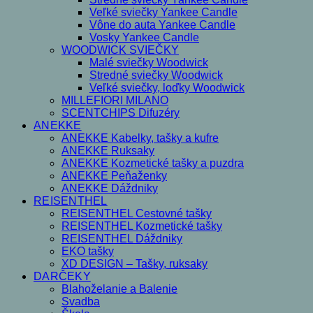
Veľké sviečky Yankee Candle
Vône do auta Yankee Candle
Vosky Yankee Candle
WOODWICK SVIEČKY
Malé sviečky Woodwick
Stredné sviečky Woodwick
Veľké sviečky, loďky Woodwick
MILLEFIORI MILANO
SCENTCHIPS Difuzéry
ANEKKE
ANEKKE Kabelky, tašky a kufre
ANEKKE Ruksaky
ANEKKE Kozmetické tašky a puzdra
ANEKKE Peňaženky
ANEKKE Dáždniky
REISENTHEL
REISENTHEL Cestovné tašky
REISENTHEL Kozmetické tašky
REISENTHEL Dáždniky
EKO tašky
XD DESIGN – Tašky, ruksaky
DARČEKY
Blahoželanie a Balenie
Svadba