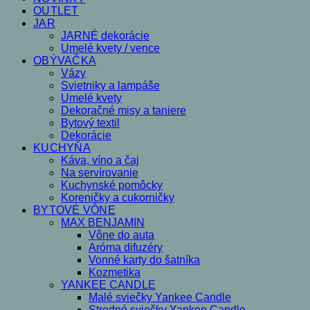
OUTLET
JAR
JARNÉ dekorácie
Umelé kvety / vence
OBÝVAČKA
Vázy
Svietniky a lampáše
Umelé kvety
Dekoračné misy a taniere
Bytový textil
Dekorácie
KUCHYŇA
Káva, víno a čaj
Na servírovanie
Kuchynské pomôcky
Koreničky a cukorničky
BYTOVÉ VÔNE
MAX BENJAMIN
Vône do auta
Aróma difuzéry
Vonné karty do šatníka
Kozmetika
YANKEE CANDLE
Malé sviečky Yankee Candle
Stredné sviečky Yankee Candle