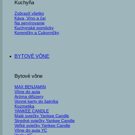
Kuchyňa
Zobraziť všetko
Káva, Víno a čaj
Na servírovanie
Kuchynské pomôcky
Koreničky a Cukorničky
BYTOVÉ VÔNE
Bytové vône
MAX BENJAMIN
Vône do auta
Aróma difúzery
Vonné karty do šatníka
Kozmetika
YANKEE CANDLE
Malé sviečky Yankee Candle
Stredné sviečky Yankee Candle
Veľké sviečky Yankee Candle
Vône do auta YC
Vosky YC