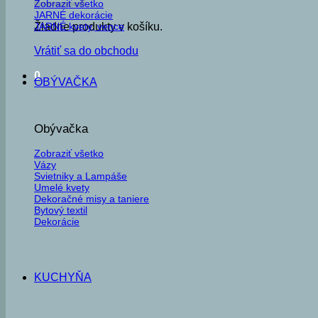
Zobraziť všetko
JARNÉ dekorácie
JARNÉ kvety, vence
Žiadne produkty v košíku.
Vrátiť sa do obchodu
0
OBÝVAČKA
Obývačka
Zobraziť všetko
Vázy
Svietniky a Lampáše
Umelé kvety
Dekoračné misy a taniere
Bytový textil
Dekorácie
KUCHYŇA