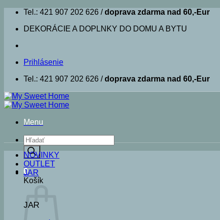
Skip
Tel.: 421 907 202 626 /
doprava zdarma nad 60,-Eur
to
DEKORÁCIE A DOPLNKY DO DOMU A BYTU
content
Prihlásenie
Tel.: 421 907 202 626 /
doprava zdarma nad 60,-Eur
Menu
Products
search
NOVINKY
OUTLET
0
JAR
Košík
JAR