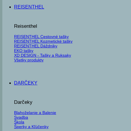
REISENTHEL
Reisenthel
REISENTHEL Cestovné tašky
REISENTHEL Kozmetické tašky
REISENTHEL Dáždniky
EKO tašky
XD DESIGN - Tašky a Ruksaky
Všetky produkty
DARČEKY
Darčeky
Blahoželanie a Balenie
Svadba
Škola
Šperky a Kľúčenky