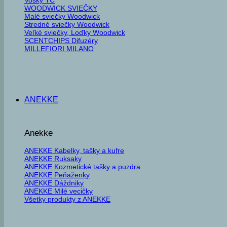
WOODWICK SVIEČKY
Malé sviečky Woodwick
Stredné sviečky Woodwick
Veľké sviečky, Loďky Woodwick
SCENTCHIPS Difuzéry
MILLEFIORI MILANO
ANEKKE
Anekke
ANEKKE Kabelky, tašky a kufre
ANEKKE Ruksaky
ANEKKE Kozmetické tašky a puzdra
ANEKKE Peňaženky
ANEKKE Dáždniky
ANEKKE Milé vecičky
Všetky produkty z ANEKKE