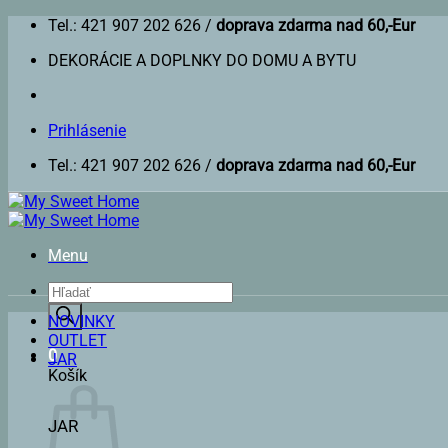
Skip
Tel.: 421 907 202 626 /
doprava zdarma nad 60,-Eur
to
DEKORÁCIE A DOPLNKY DO DOMU A BYTU
content
Prihlásenie
Tel.: 421 907 202 626 /
doprava zdarma nad 60,-Eur
Menu
Products
search
NOVINKY
OUTLET
0
JAR
Košík
JAR