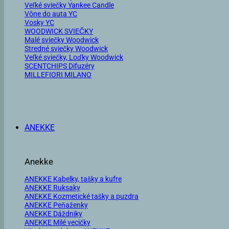
Veľké sviečky Yankee Candle
Vône do auta YC
Vosky YC
WOODWICK SVIEČKY
Malé sviečky Woodwick
Stredné sviečky Woodwick
Veľké sviečky, Loďky Woodwick
SCENTCHIPS Difuzéry
MILLEFIORI MILANO
ANEKKE
Anekke
ANEKKE Kabelky, tašky a kufre
ANEKKE Ruksaky
ANEKKE Kozmetické tašky a puzdra
ANEKKE Peňaženky
ANEKKE Dáždniky
ANEKKE Milé vecičky