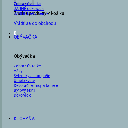
Zobraziť všetko
JARNÉ dekorácie
Žiadne produkty v košíku.
JARNÉ kvety, vence
Vrátiť sa do obchodu
0
OBÝVAČKA
Obývačka
Zobraziť všetko
Vázy
Svietniky a Lampáše
Umelé kvety
Dekoračné misy a taniere
Bytový textil
Dekorácie
KUCHYŇA