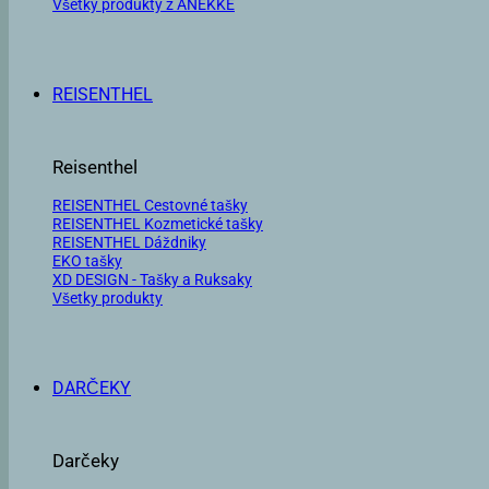
Všetky produkty z ANEKKE
REISENTHEL
Reisenthel
REISENTHEL Cestovné tašky
REISENTHEL Kozmetické tašky
REISENTHEL Dáždniky
EKO tašky
XD DESIGN - Tašky a Ruksaky
Všetky produkty
DARČEKY
Darčeky