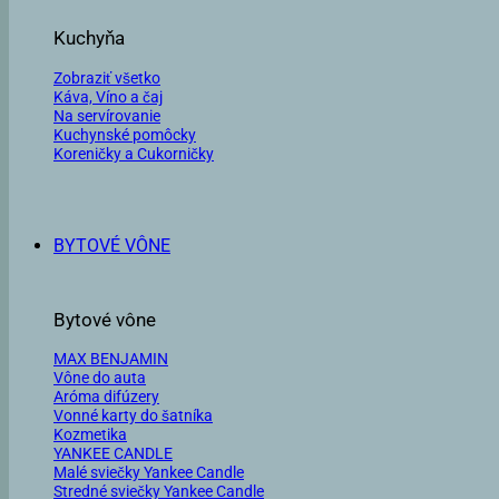
Kuchyňa
Zobraziť všetko
Káva, Víno a čaj
Na servírovanie
Kuchynské pomôcky
Koreničky a Cukorničky
BYTOVÉ VÔNE
Bytové vône
MAX BENJAMIN
Vône do auta
Aróma difúzery
Vonné karty do šatníka
Kozmetika
YANKEE CANDLE
Malé sviečky Yankee Candle
Stredné sviečky Yankee Candle