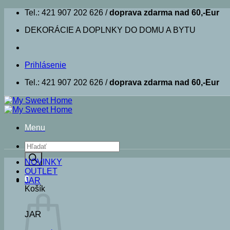
Skip
Tel.: 421 907 202 626 /
doprava zdarma nad 60,-Eur
to
DEKORÁCIE A DOPLNKY DO DOMU A BYTU
content
Prihlásenie
Tel.: 421 907 202 626 /
doprava zdarma nad 60,-Eur
Menu
Products
search
NOVINKY
OUTLET
0
JAR
Košík
JAR