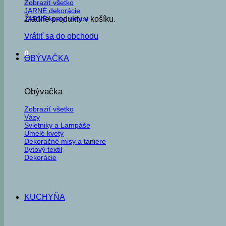
Zobraziť všetko
JARNÉ dekorácie
JARNÉ kvety, vence
Žiadne produkty v košíku.
Vrátiť sa do obchodu
0
OBÝVAČKA
Obývačka
Zobraziť všetko
Vázy
Svietniky a Lampáše
Umelé kvety
Dekoračné misy a taniere
Bytový textil
Dekorácie
KUCHYŇA