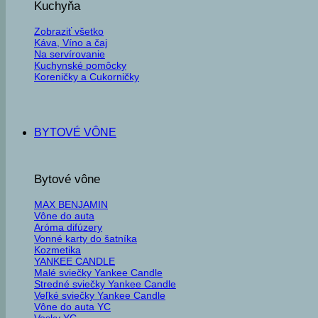
Kuchyňa
Zobraziť všetko
Káva, Víno a čaj
Na servírovanie
Kuchynské pomôcky
Koreničky a Cukorničky
BYTOVÉ VÔNE
Bytové vône
MAX BENJAMIN
Vône do auta
Aróma difúzery
Vonné karty do šatníka
Kozmetika
YANKEE CANDLE
Malé sviečky Yankee Candle
Stredné sviečky Yankee Candle
Veľké sviečky Yankee Candle
Vône do auta YC
Vosky YC