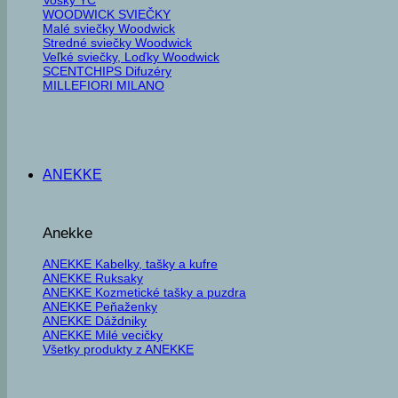
WOODWICK SVIEČKY
Malé sviečky Woodwick
Stredné sviečky Woodwick
Veľké sviečky, Loďky Woodwick
SCENTCHIPS Difuzéry
MILLEFIORI MILANO
ANEKKE
Anekke
ANEKKE Kabelky, tašky a kufre
ANEKKE Ruksaky
ANEKKE Kozmetické tašky a puzdra
ANEKKE Peňaženky
ANEKKE Dáždniky
ANEKKE Milé vecičky
Všetky produkty z ANEKKE