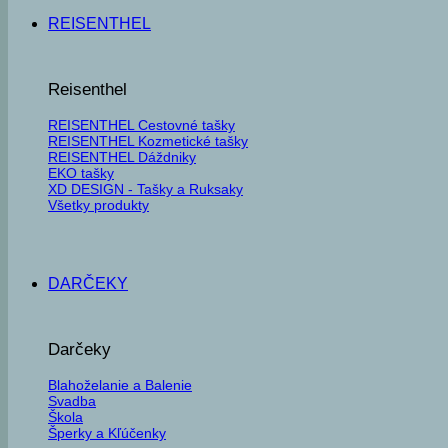
REISENTHEL
Reisenthel
REISENTHEL Cestovné tašky
REISENTHEL Kozmetické tašky
REISENTHEL Dáždniky
EKO tašky
XD DESIGN - Tašky a Ruksaky
Všetky produkty
DARČEKY
Darčeky
Blahoželanie a Balenie
Svadba
Škola
Šperky a Kľúčenky