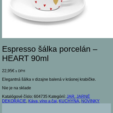
Espresso šálka porcelán –
HEART 90ml
22,95
€
s DPH
Elegantná šálka v dizajne balená v krásnej krabičke.
Nie je na sklade
Katalógové číslo:
604735
Kategórií:
JAR
,
JARNÉ
DEKORÁCIE
,
Káva, víno a čaj
,
KUCHYŇA
,
NOVINKY