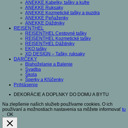
ANEKKE Kabelky, tašky a kufre
ANEKKE Ruksaky
ANEKKE Kozmetické tašky a puzdra
ANEKKE Peňaženky
ANEKKE Dáždniky
REISENTHEL
REISENTHEL Cestovné tašky
REISENTHEL Kozmetické tašky
REISENTHEL Dáždniky
EKO tašky
XD DESIGN – Tašky, ruksaky
DARČEKY
Blahoželanie a Balenie
Svadba
Škola
Šperky a Kľúčenky
Prihlásenie
DEKORÁCIE A DOPLNKY DO DOMU A BYTU
Na zlepšenie našich služieb používame cookies. O ich
používaní a možnostiach nastavenia sa môžete informovať
tu
.
OK