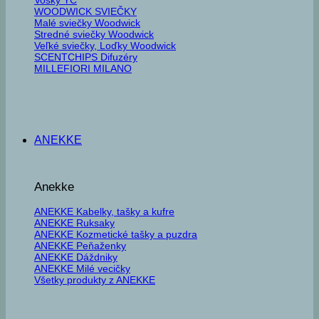
WOODWICK SVIEČKY
Malé sviečky Woodwick
Stredné sviečky Woodwick
Veľké sviečky, Loďky Woodwick
SCENTCHIPS Difuzéry
MILLEFIORI MILANO
ANEKKE
Anekke
ANEKKE Kabelky, tašky a kufre
ANEKKE Ruksaky
ANEKKE Kozmetické tašky a puzdra
ANEKKE Peňaženky
ANEKKE Dáždniky
ANEKKE Milé vecičky
Všetky produkty z ANEKKE