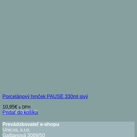
Porcelánový hrnček PAUSE 330ml sivý
10,95
€
s DPH
Pridať do košíka
Prevádzkovateľ e-shopu
Unicus, s.r.o.
Gaštanová 3089/50