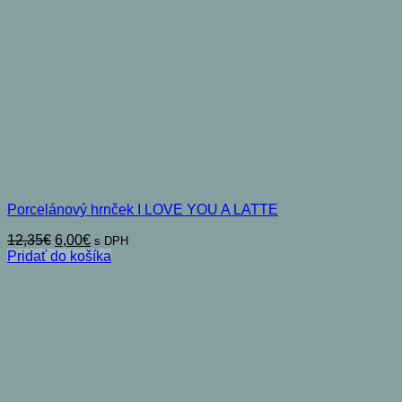
Porcelánový hrnček I LOVE YOU A LATTE
Pôvodná
Aktuálna
12,35
€
6,00
€
s DPH
cena
cena
Pridať do košíka
bola:
je:
12,35€.
6,00€.