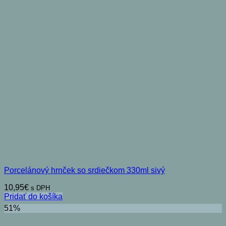
Porcelánový hrnček so srdiečkom 330ml sivý
10,95
€
s DPH
Pridať do košíka
51%