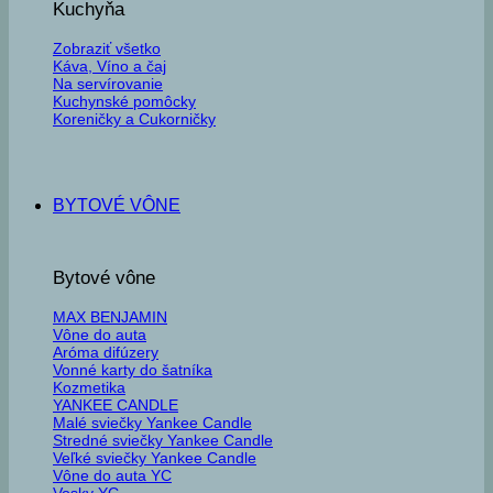
Kuchyňa
Zobraziť všetko
Káva, Víno a čaj
Na servírovanie
Kuchynské pomôcky
Koreničky a Cukorničky
BYTOVÉ VÔNE
Bytové vône
MAX BENJAMIN
Vône do auta
Aróma difúzery
Vonné karty do šatníka
Kozmetika
YANKEE CANDLE
Malé sviečky Yankee Candle
Stredné sviečky Yankee Candle
Veľké sviečky Yankee Candle
Vône do auta YC
Vosky YC