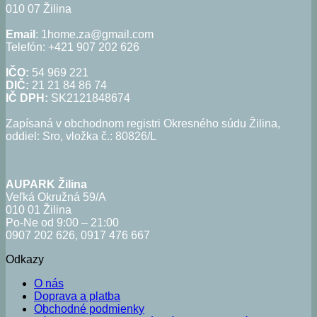
010 07 Žilina
Email
: 1home.za@gmail.com
Telefón: +421 907 202 626
IČO:
54 969 221
DIČ:
21 21 84 86 74
IČ DPH:
SK2121848674
Zapísaná v obchodnom registri Okresného súdu Žilina,
oddiel: Sro, vložka č.: 80826/L
AUPARK Žilina
Veľká Okružná 59/A
010 01 Žilina
Po-Ne od 9:00 – 21:00
0907 202 626, 0917 476 667
Odkazy
O nás
Doprava a platba
Obchodné podmienky