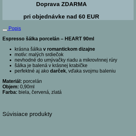
Doprava ZDARMA
pri objednávke nad 60 EUR
Popis
Espresso šálka porcelán – HEART 90ml
krásna šálka
v romantickom dizajne
motív: malých srdiečok
nevhodné do umývačky riadu a mikrovlnnej rúry
šálka je balená v krásnej krabičke
perfektné aj ako
darček
, vďaka svojmu baleniu
Materiál:
porcelán
Objem:
0,90ml
Farba:
biela, červená, zlatá
Súvisiace produkty