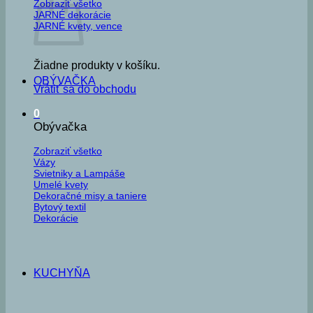
Zobraziť všetko
JARNÉ dekorácie
JARNÉ kvety, vence
Žiadne produkty v košíku.
OBÝVAČKA
Vrátiť sa do obchodu
0
Obývačka
Zobraziť všetko
Vázy
Svietniky a Lampáše
Umelé kvety
Dekoračné misy a taniere
Bytový textil
Dekorácie
KUCHYŇA