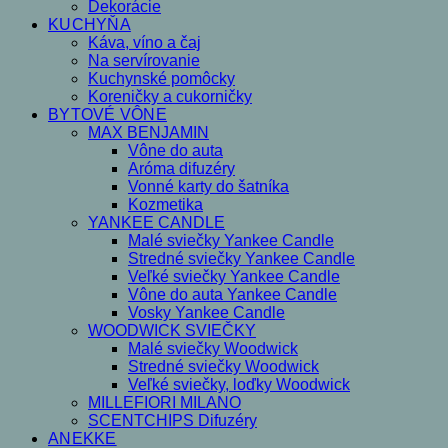
Dekorácie
KUCHYŇA
Káva, víno a čaj
Na servírovanie
Kuchynské pomôcky
Koreničky a cukorničky
BYTOVÉ VÔNE
MAX BENJAMIN
Vône do auta
Aróma difuzéry
Vonné karty do šatníka
Kozmetika
YANKEE CANDLE
Malé sviečky Yankee Candle
Stredné sviečky Yankee Candle
Veľké sviečky Yankee Candle
Vône do auta Yankee Candle
Vosky Yankee Candle
WOODWICK SVIEČKY
Malé sviečky Woodwick
Stredné sviečky Woodwick
Veľké sviečky, loďky Woodwick
MILLEFIORI MILANO
SCENTCHIPS Difuzéry
ANEKKE