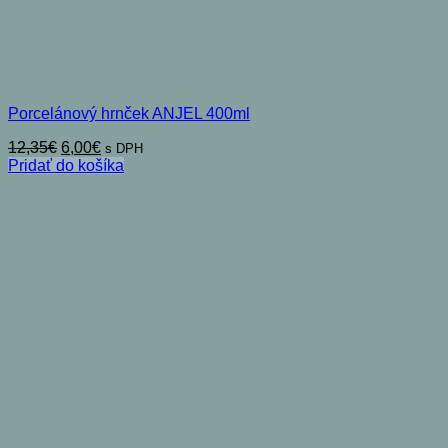
Porcelánový hrnček ANJEL 400ml
Pôvodná
Aktuálna
12,35
€
6,00
€
s DPH
cena
cena
Pridať do košíka
bola:
je:
12,35€.
6,00€.