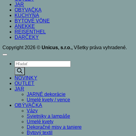
JAR
OBÝVAČKA
KUCHYŇA
BYTOVÉ VÔNE
ANEKKE
REISENTHEL
DARČEKY
Copyright 2026 ©
Unicus, s.r.o.,
Všetky práva vyhradené.
Products
search
NOVINKY
OUTLET
JAR
JARNÉ dekorácie
Umelé kvety / vence
OBÝVAČKA
Vázy
Svietniky a lampáše
Umelé kvety
Dekoračné misy a taniere
Bytový textil