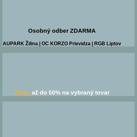
Osobný odber ZDARMA
AUPARK Žilina | OC KORZO Prievidza | RGB Liptov
Zľavy
až do 50% na vybraný tovar