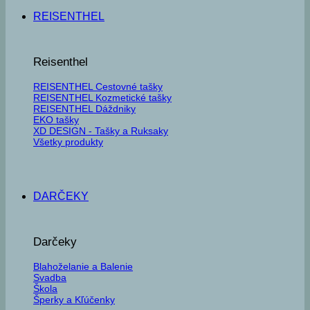
REISENTHEL
Reisenthel
REISENTHEL Cestovné tašky
REISENTHEL Kozmetické tašky
REISENTHEL Dáždniky
EKO tašky
XD DESIGN - Tašky a Ruksaky
Všetky produkty
DARČEKY
Darčeky
Blahoželanie a Balenie
Svadba
Škola
Šperky a Kľúčenky