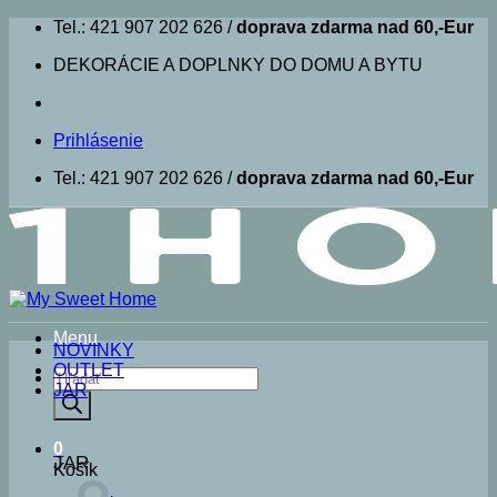
Skip
Tel.: 421 907 202 626 /
doprava zdarma nad 60,-Eur
to
DEKORÁCIE A DOPLNKY DO DOMU A BYTU
content
Prihlásenie
Tel.: 421 907 202 626 /
doprava zdarma nad 60,-Eur
Menu
NOVINKY
OUTLET
Products
JAR
search
0
JAR
Košík