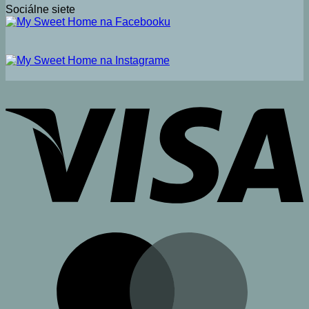
Sociálne siete
V
M