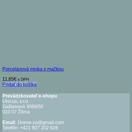
Porcelánová miska s mačkou
11,65
€
s DPH
Pridať do košíka
Prevádzkovateľ e-shopu
Unicus, s.r.o.
Gaštanová 3089/50
010 07 Žilina
Email
: 1home.za@gmail.com
Telefón: +421 907 202 626