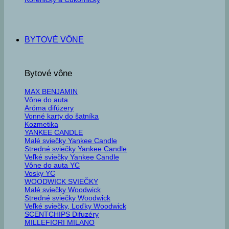
BYTOVÉ VÔNE
Bytové vône
MAX BENJAMIN
Vône do auta
Aróma difúzery
Vonné karty do šatníka
Kozmetika
YANKEE CANDLE
Malé sviečky Yankee Candle
Stredné sviečky Yankee Candle
Veľké sviečky Yankee Candle
Vône do auta YC
Vosky YC
WOODWICK SVIEČKY
Malé sviečky Woodwick
Stredné sviečky Woodwick
Veľké sviečky, Loďky Woodwick
SCENTCHIPS Difuzéry
MILLEFIORI MILANO