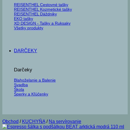
REISENTHEL Cestovné tašky
REISENTHEL Kozmetické tašky
REISENTHEL Dáždniky
EKO tašky
XD DESIGN - Tašky a Ruksaky
Všetky produkty
DARČEKY
Darčeky
Blahoželanie a Balenie
Svadba
Škola
Šperky a Kľúčenky
Obchod
/
KUCHYŇA
/
Na servírovanie