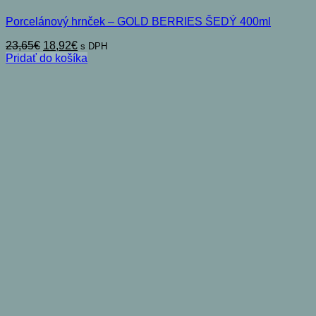
Porcelánový hrnček – GOLD BERRIES ŠEDÝ 400ml
Pôvodná
Aktuálna
23,65
€
18,92
€
s DPH
cena
cena
Pridať do košíka
bola:
je:
23,65€.
18,92€.