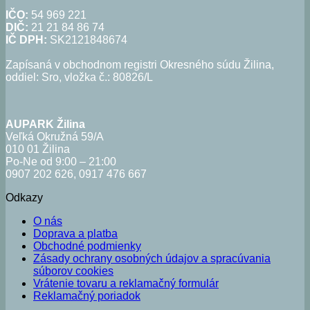
IČO:
54 969 221
DIČ:
21 21 84 86 74
IČ DPH:
SK2121848674
Zapísaná v obchodnom registri Okresného súdu Žilina,
oddiel: Sro, vložka č.: 80826/L
AUPARK Žilina
Veľká Okružná 59/A
010 01 Žilina
Po-Ne od 9:00 – 21:00
0907 202 626, 0917 476 667
Odkazy
O nás
Doprava a platba
Obchodné podmienky
Zásady ochrany osobných údajov a spracúvania
súborov cookies
Vrátenie tovaru a reklamačný formulár
Reklamačný poriadok