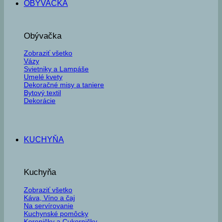
OBÝVAČKA
Obývačka
Zobraziť všetko
Vázy
Svietniky a Lampáše
Umelé kvety
Dekoračné misy a taniere
Bytový textil
Dekorácie
KUCHYŇA
Kuchyňa
Zobraziť všetko
Káva, Víno a čaj
Na servírovanie
Kuchynské pomôcky
Koreničky a Cukorničky