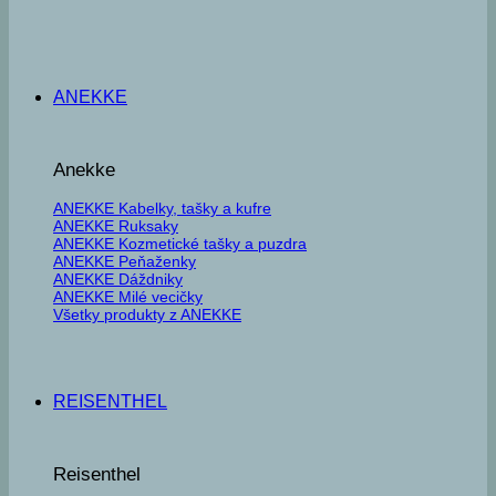
ANEKKE
Anekke
ANEKKE Kabelky, tašky a kufre
ANEKKE Ruksaky
ANEKKE Kozmetické tašky a puzdra
ANEKKE Peňaženky
ANEKKE Dáždniky
ANEKKE Milé vecičky
Všetky produkty z ANEKKE
REISENTHEL
Reisenthel