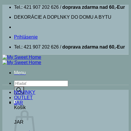
Skip
Tel.: 421 907 202 626 /
doprava zdarma nad 60,-Eur
to
DEKORÁCIE A DOPLNKY DO DOMU A BYTU
content
Prihlásenie
Tel.: 421 907 202 626 /
doprava zdarma nad 60,-Eur
Menu
Products
search
NOVINKY
OUTLET
0
JAR
Košík
JAR