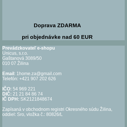
Doprava ZDARMA
pri objednávke nad 60 EUR
Prevádzkovateľ e-shopu
Unicus, s.r.o.
Gaštanová 3089/50
010 07 Žilina
Email
: 1home.za@gmail.com
Telefón: +421 907 202 626
IČO:
54 969 221
DIČ:
21 21 84 86 74
IČ DPH:
SK2121848674
Zapísaná v obchodnom registri Okresného súdu Žilina,
oddiel: Sro, vložka č.: 80826/L