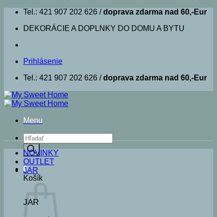
Skip
Tel.: 421 907 202 626 /
doprava zdarma nad 60,-Eur
to
DEKORÁCIE A DOPLNKY DO DOMU A BYTU
content
Prihlásenie
Tel.: 421 907 202 626 /
doprava zdarma nad 60,-Eur
Menu
Products
search
NOVINKY
OUTLET
0
JAR
Košík
JAR