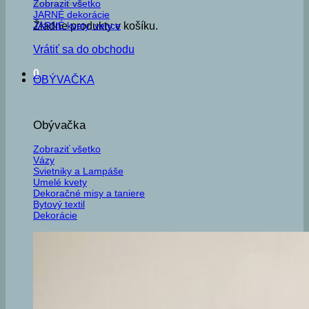
Zobraziť všetko
JARNÉ dekorácie
JARNÉ kvety, vence
Žiadne produkty v košíku.
Vrátiť sa do obchodu
0
OBÝVAČKA
Obývačka
Zobraziť všetko
Vázy
Svietniky a Lampáše
Umelé kvety
Dekoračné misy a taniere
Bytový textil
Dekorácie