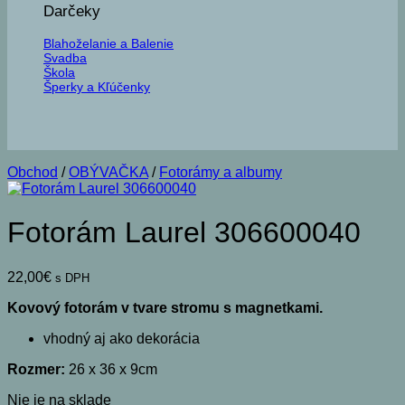
Darčeky
Blahoželanie a Balenie
Svadba
Škola
Šperky a Kľúčenky
Obchod
/
OBÝVAČKA
/
Fotorámy a albumy
Fotorám Laurel 306600040
22,00
€
s DPH
Kovový fotorám v tvare stromu s magnetkami.
vhodný aj ako dekorácia
Rozmer:
26 x 36 x 9cm
Nie je na sklade