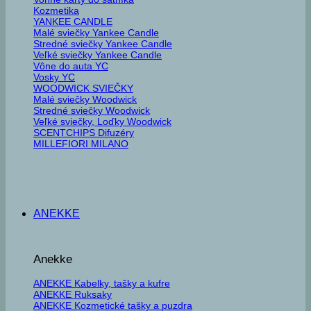
Kozmetika
YANKEE CANDLE
Malé sviečky Yankee Candle
Stredné sviečky Yankee Candle
Veľké sviečky Yankee Candle
Vône do auta YC
Vosky YC
WOODWICK SVIEČKY
Malé sviečky Woodwick
Stredné sviečky Woodwick
Veľké sviečky, Loďky Woodwick
SCENTCHIPS Difuzéry
MILLEFIORI MILANO
ANEKKE
Anekke
ANEKKE Kabelky, tašky a kufre
ANEKKE Ruksaky
ANEKKE Kozmetické tašky a puzdra