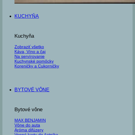
KUCHYŇA
Kuchyňa
Zobraziť všetko
Káva, Víno a čaj
Na servírovanie
Kuchynské pomôcky
Koreničky a Cukorničky
BYTOVÉ VÔNE
Bytové vône
MAX BENJAMIN
Vône do auta
Aróma difúzery
Vonné karty do šatníka