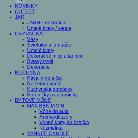
NOVINKY
OUTLET
JAR
JARNÉ dekorácie
Umelé kvety / vence
OBÝVAČKA
Vázy
Svietniky a lampáše
Umelé kvety
Dekoračné misy a taniere
Bytový textil
Dekorácie
KUCHYŇA
Káva, víno a čaj
Na servírovanie
Kuchynské pomôcky
Koreničky a cukorničky
BYTOVÉ VÔNE
MAX BENJAMIN
Vône do auta
Aróma difuzéry
Vonné karty do šatníka
Kozmetika
YANKEE CANDLE