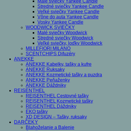
Malé sviečky Yankee Candle
Stredné sviečky Yankee Candle
Veľké sviečky Yankee Candle
Vône do auta Yankee Candle
Vosky Yankee Candle
WOODWICK SVIEČKY
Malé sviečky Woodwick
Stredné sviečky Woodwick
Veľké sviečky, loďky Woodwick
MILLEFIORI MILANO
SCENTCHIPS Difuzéry
ANEKKE
ANEKKE Kabelky, tašky a kufre
ANEKKE Ruksaky
ANEKKE Kozmetické tašky a puzdra
ANEKKE Peňaženky
ANEKKE Dáždniky
REISENTHEL
REISENTHEL Cestovné tašky
REISENTHEL Kozmetické tašky
REISENTHEL Dáždniky
EKO tašky
XD DESIGN – Tašky, ruksaky
DARČEKY
Blahoželanie a Balenie