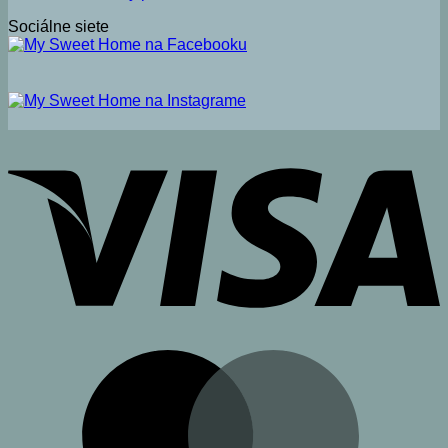
Sociálne siete
V
M