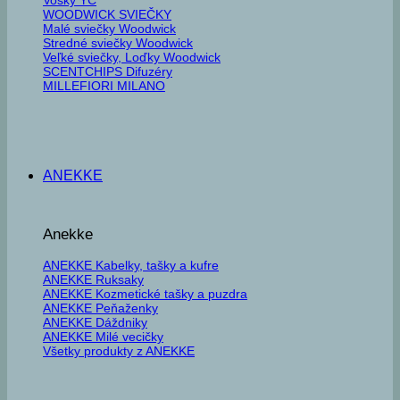
WOODWICK SVIEČKY
Malé sviečky Woodwick
Stredné sviečky Woodwick
Veľké sviečky, Loďky Woodwick
SCENTCHIPS Difuzéry
MILLEFIORI MILANO
ANEKKE
Anekke
ANEKKE Kabelky, tašky a kufre
ANEKKE Ruksaky
ANEKKE Kozmetické tašky a puzdra
ANEKKE Peňaženky
ANEKKE Dáždniky
ANEKKE Milé vecičky
Všetky produkty z ANEKKE