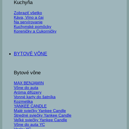
Kuchyňa
Zobraziť všetko
Káva, Víno a čaj
Na servírovanie
Kuchynské pomôcky
Koreničky a Cukorničky
BYTOVÉ VÔNE
Bytové vône
MAX BENJAMIN
Vône do auta
Aróma difúzery
Vonné karty do šatníka
Kozmetika
YANKEE CANDLE
Malé sviečky Yankee Candle
Stredné sviečky Yankee Candle
Veľké sviečky Yankee Candle
Vône do auta YC
Vosky YC