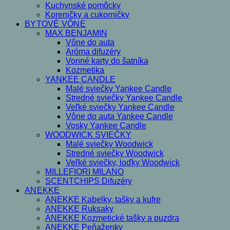
Kuchynské pomôcky
Koreničky a cukorničky
BYTOVÉ VÔNE
MAX BENJAMIN
Vône do auta
Aróma difuzéry
Vonné karty do šatníka
Kozmetika
YANKEE CANDLE
Malé sviečky Yankee Candle
Stredné sviečky Yankee Candle
Veľké sviečky Yankee Candle
Vône do auta Yankee Candle
Vosky Yankee Candle
WOODWICK SVIEČKY
Malé sviečky Woodwick
Stredné sviečky Woodwick
Veľké sviečky, loďky Woodwick
MILLEFIORI MILANO
SCENTCHIPS Difuzéry
ANEKKE
ANEKKE Kabelky, tašky a kufre
ANEKKE Ruksaky
ANEKKE Kozmetické tašky a puzdra
ANEKKE Peňaženky