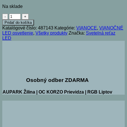
Na sklade
množstvo
LED
Pridať do košíka
svetelná
Katalógové číslo:
487143
Kategórie:
VIANOCE
,
VIANOČNÉ
reťaz
LED osvetlenie
,
Všetky produkty
Značka:
Svetelná reťaz
200
LED
cm
-
90
LED
warm
white
Osobný odber ZDARMA
AUPARK Žilina | OC KORZO Prievidza | RGB Liptov