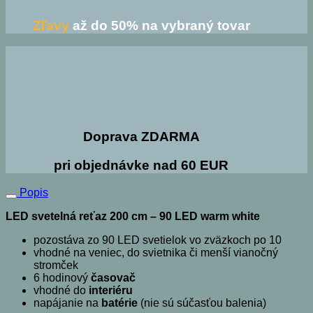
Zľavy
až do 50% na vybraný tovar
Doprava ZDARMA
pri objednávke nad 60 EUR
Popis
LED svetelná reťaz 200 cm – 90 LED warm white
pozostáva zo 90 LED svetielok vo zväzkoch po 10
vhodné na veniec, do svietnika či menší vianočný
stromček
6 hodinový
časovač
vhodné do
interiéru
napájanie na
batérie
(nie sú súčasťou balenia)