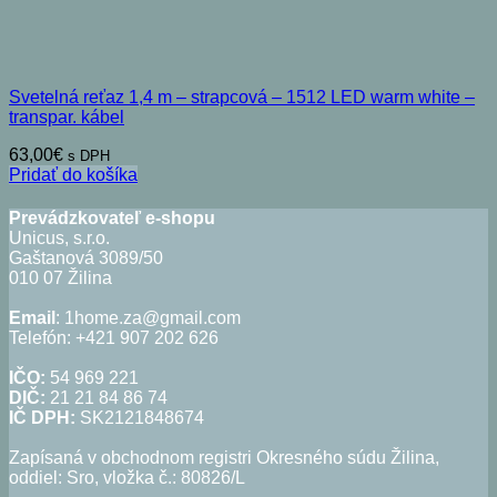
Svetelná reťaz 1,4 m – strapcová – 1512 LED warm white –
transpar. kábel
63,00
€
s DPH
Pridať do košíka
Prevádzkovateľ e-shopu
Unicus, s.r.o.
Gaštanová 3089/50
010 07 Žilina
Email
: 1home.za@gmail.com
Telefón: +421 907 202 626
IČO:
54 969 221
DIČ:
21 21 84 86 74
IČ DPH:
SK2121848674
Zapísaná v obchodnom registri Okresného súdu Žilina,
oddiel: Sro, vložka č.: 80826/L