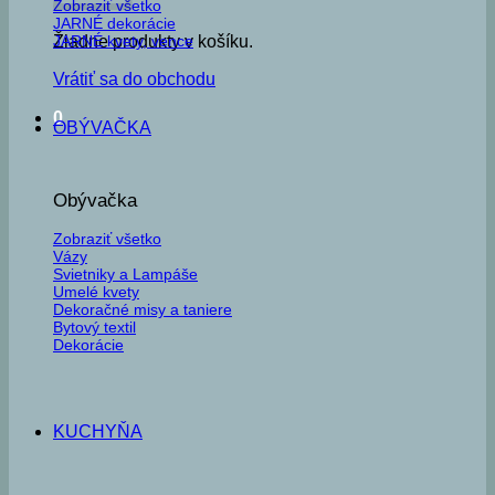
Zobraziť všetko
JARNÉ dekorácie
JARNÉ kvety, vence
Žiadne produkty v košíku.
Vrátiť sa do obchodu
0
OBÝVAČKA
Obývačka
Zobraziť všetko
Vázy
Svietniky a Lampáše
Umelé kvety
Dekoračné misy a taniere
Bytový textil
Dekorácie
KUCHYŇA