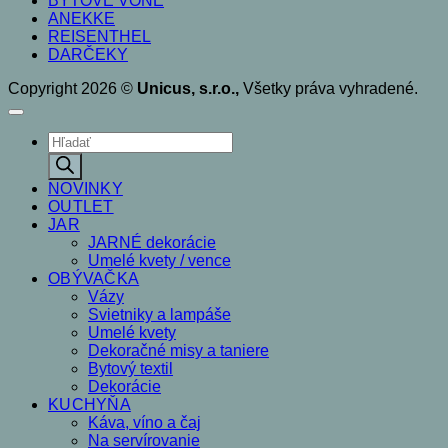
BYTOVÉ VÔNE
ANEKKE
REISENTHEL
DARČEKY
Copyright 2026 ©
Unicus, s.r.o.,
Všetky práva vyhradené.
Products
search
NOVINKY
OUTLET
JAR
JARNÉ dekorácie
Umelé kvety / vence
OBÝVAČKA
Vázy
Svietniky a lampáše
Umelé kvety
Dekoračné misy a taniere
Bytový textil
Dekorácie
KUCHYŇA
Káva, víno a čaj
Na servírovanie