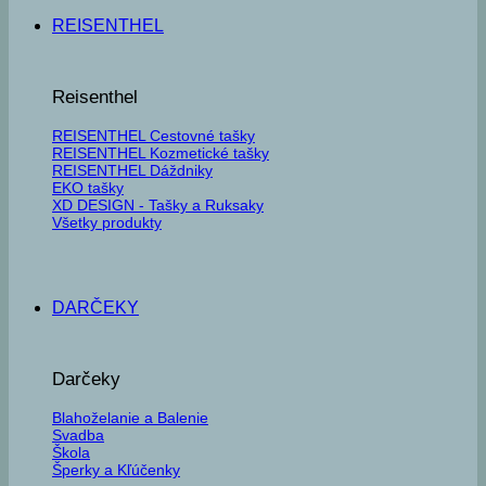
REISENTHEL
Reisenthel
REISENTHEL Cestovné tašky
REISENTHEL Kozmetické tašky
REISENTHEL Dáždniky
EKO tašky
XD DESIGN - Tašky a Ruksaky
Všetky produkty
DARČEKY
Darčeky
Blahoželanie a Balenie
Svadba
Škola
Šperky a Kľúčenky