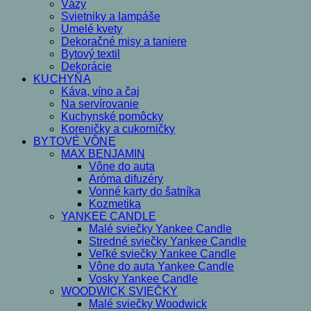
Vázy
Svietniky a lampáše
Umelé kvety
Dekoračné misy a taniere
Bytový textil
Dekorácie
KUCHYŇA
Káva, víno a čaj
Na servírovanie
Kuchynské pomôcky
Koreničky a cukorničky
BYTOVÉ VÔNE
MAX BENJAMIN
Vône do auta
Aróma difuzéry
Vonné karty do šatníka
Kozmetika
YANKEE CANDLE
Malé sviečky Yankee Candle
Stredné sviečky Yankee Candle
Veľké sviečky Yankee Candle
Vône do auta Yankee Candle
Vosky Yankee Candle
WOODWICK SVIEČKY
Malé sviečky Woodwick