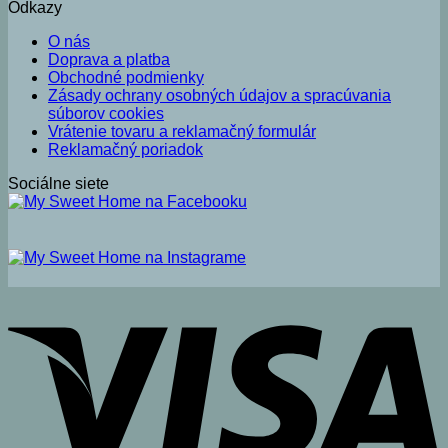
Odkazy
O nás
Doprava a platba
Obchodné podmienky
Zásady ochrany osobných údajov a spracúvania
súborov cookies
Vrátenie tovaru a reklamačný formulár
Reklamačný poriadok
Sociálne siete
V