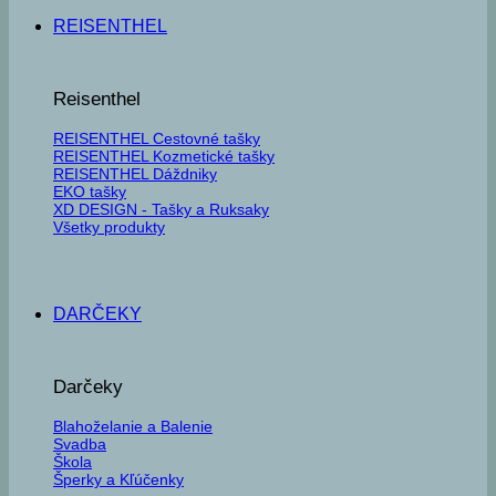
REISENTHEL
Reisenthel
REISENTHEL Cestovné tašky
REISENTHEL Kozmetické tašky
REISENTHEL Dáždniky
EKO tašky
XD DESIGN - Tašky a Ruksaky
Všetky produkty
DARČEKY
Darčeky
Blahoželanie a Balenie
Svadba
Škola
Šperky a Kľúčenky