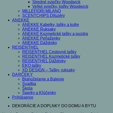
Stredné sviečky Woodwick
Veľké sviečky, loďky Woodwick
MILLEFIORI MILANO
SCENTCHIPS Difuzéry
ANEKKE
ANEKKE Kabelky, tašky a kufre
ANEKKE Ruksaky
ANEKKE Kozmetické tašky a puzdra
ANEKKE Peňaženky
ANEKKE Dáždniky
REISENTHEL
REISENTHEL Cestovné tašky
REISENTHEL Kozmetické tašky
REISENTHEL Dáždniky
EKO tašky
XD DESIGN – Tašky, ruksaky
DARČEKY
Blahoželanie a Balenie
Svadba
Škola
Šperky a Kľúčenky
Prihlásenie
DEKORÁCIE A DOPLNKY DO DOMU A BYTU