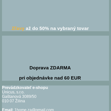
Zľavy
až do 50% na vybraný tovar
Doprava ZDARMA
pri objednávke nad 60 EUR
Prevádzkovateľ e-shopu
Unicus, s.r.o.
Gaštanová 3089/50
010 07 Žilina
Email
: 1home.za@gmail.com