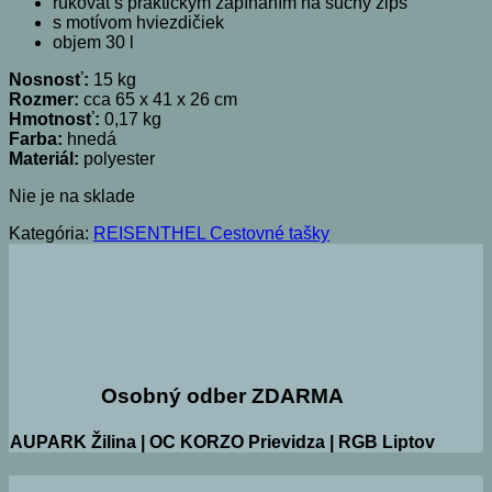
rukovät s praktickým zapínaním na suchý zips
s motívom hviezdičiek
objem 30 l
Nosnosť:
15 kg
Rozmer:
cca 65 x 41 x 26 cm
Hmotnosť:
0,17 kg
Farba:
hnedá
Materiál:
polyester
Nie je na sklade
Kategória:
REISENTHEL Cestovné tašky
Osobný odber ZDARMA
AUPARK Žilina | OC KORZO Prievidza | RGB Liptov