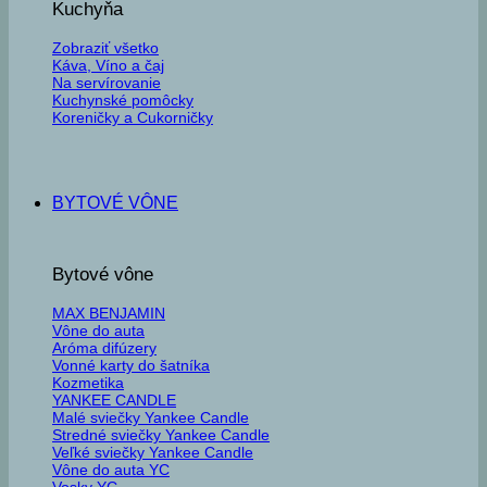
Kuchyňa
Zobraziť všetko
Káva, Víno a čaj
Na servírovanie
Kuchynské pomôcky
Koreničky a Cukorničky
BYTOVÉ VÔNE
Bytové vône
MAX BENJAMIN
Vône do auta
Aróma difúzery
Vonné karty do šatníka
Kozmetika
YANKEE CANDLE
Malé sviečky Yankee Candle
Stredné sviečky Yankee Candle
Veľké sviečky Yankee Candle
Vône do auta YC
Vosky YC