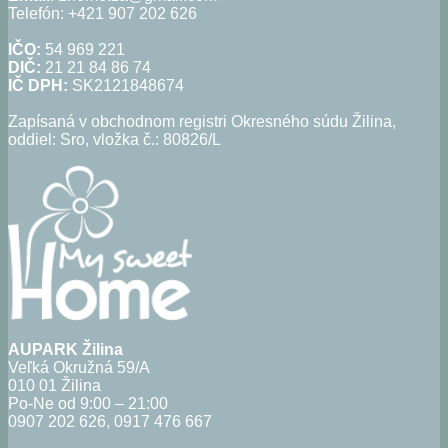
Telefón: +421 907 202 626
IČO:
54 969 221
DIČ:
21 21 84 86 74
IČ DPH:
SK2121848674
Zapísaná v obchodnom registri Okresného súdu Žilina,
oddiel: Sro, vložka č.: 80826/L
AUPARK Žilina
Veľká Okružná 59/A
010 01 Žilina
Po-Ne od 9:00 – 21:00
0907 202 626, 0917 476 667