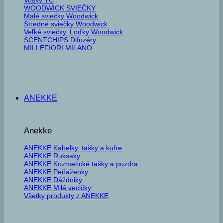
WOODWICK SVIEČKY
Malé sviečky Woodwick
Stredné sviečky Woodwick
Veľké sviečky, Loďky Woodwick
SCENTCHIPS Difuzéry
MILLEFIORI MILANO
ANEKKE
Anekke
ANEKKE Kabelky, tašky a kufre
ANEKKE Ruksaky
ANEKKE Kozmetické tašky a puzdra
ANEKKE Peňaženky
ANEKKE Dáždniky
ANEKKE Milé vecičky
Všetky produkty z ANEKKE