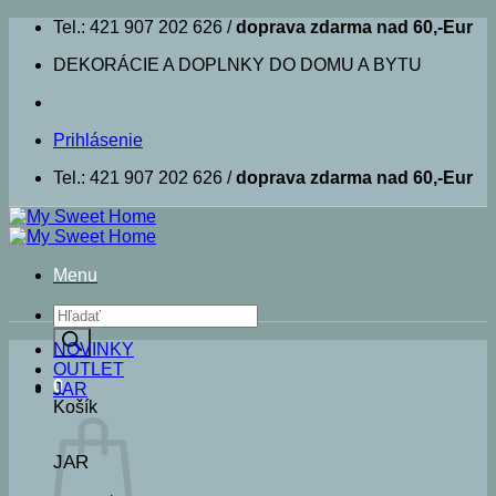
Skip
Tel.: 421 907 202 626 /
doprava zdarma nad 60,-Eur
to
DEKORÁCIE A DOPLNKY DO DOMU A BYTU
content
Prihlásenie
Tel.: 421 907 202 626 /
doprava zdarma nad 60,-Eur
Menu
Products
search
NOVINKY
OUTLET
0
JAR
Košík
JAR