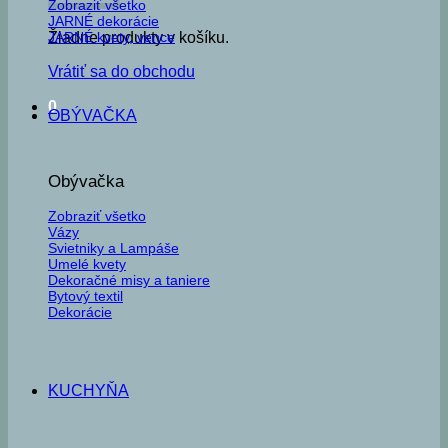
Zobraziť všetko
JARNÉ dekorácie
JARNÉ kvety, vence
Žiadne produkty v košíku.
Vrátiť sa do obchodu
0
OBÝVAČKA
Obývačka
Zobraziť všetko
Vázy
Svietniky a Lampáše
Umelé kvety
Dekoračné misy a taniere
Bytový textil
Dekorácie
KUCHYŇA