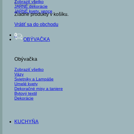
Zobraziť všetko
JARNÉ dekorácie
JARNÉ kvety, vence
Žiadne produkty v košíku.
Vrátiť sa do obchodu
0
OBÝVAČKA
Obývačka
Zobraziť všetko
Vázy
Svietniky a Lampáše
Umelé kvety
Dekoračné misy a taniere
Bytový textil
Dekorácie
KUCHYŇA