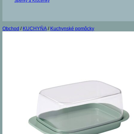
Šperky a Kľúčenky
Obchod
/
KUCHYŇA
/
Kuchynské pomôcky