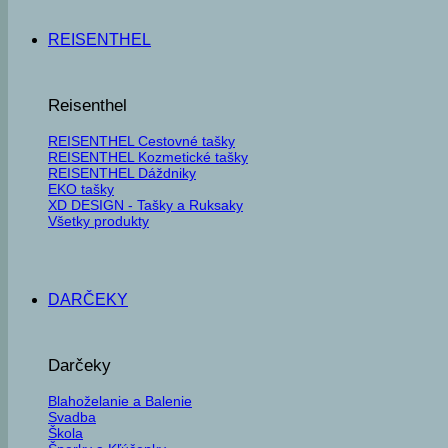
REISENTHEL
Reisenthel
REISENTHEL Cestovné tašky
REISENTHEL Kozmetické tašky
REISENTHEL Dáždniky
EKO tašky
XD DESIGN - Tašky a Ruksaky
Všetky produkty
DARČEKY
Darčeky
Blahoželanie a Balenie
Svadba
Škola