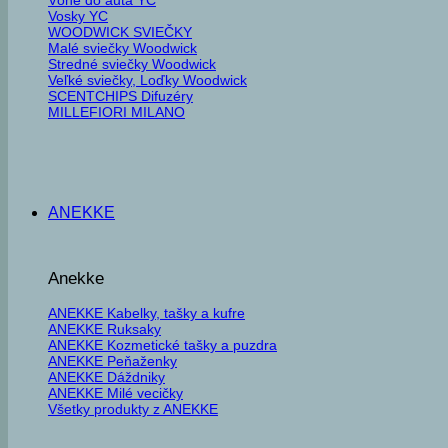
Vosky YC
WOODWICK SVIEČKY
Malé sviečky Woodwick
Stredné sviečky Woodwick
Veľké sviečky, Loďky Woodwick
SCENTCHIPS Difuzéry
MILLEFIORI MILANO
ANEKKE
Anekke
ANEKKE Kabelky, tašky a kufre
ANEKKE Ruksaky
ANEKKE Kozmetické tašky a puzdra
ANEKKE Peňaženky
ANEKKE Dáždniky
ANEKKE Milé vecičky
Všetky produkty z ANEKKE