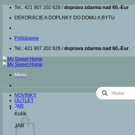
Skip
Tel.: 421 907 202 626 /
doprava zdarma nad 60,-Eur
to
DEKORÁCIE A DOPLNKY DO DOMU A BYTU
content
Prihlásenie
Tel.: 421 907 202 626 /
doprava zdarma nad 60,-Eur
Menu
Products
search
NOVINKY
OUTLET
JAR
0
Košík
JAR