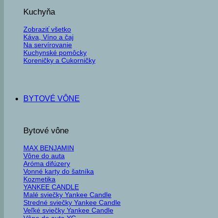
Kuchyňa
Zobraziť všetko
Káva, Víno a čaj
Na servírovanie
Kuchynské pomôcky
Koreničky a Cukorničky
BYTOVÉ VÔNE
Bytové vône
MAX BENJAMIN
Vône do auta
Aróma difúzery
Vonné karty do šatníka
Kozmetika
YANKEE CANDLE
Malé sviečky Yankee Candle
Stredné sviečky Yankee Candle
Veľké sviečky Yankee Candle
Vône do auta YC