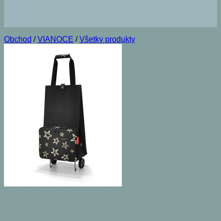
Obchod
/
VIANOCE
/
Všetky produkty