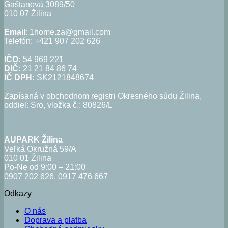
Gaštanová 3089/50
010 07 Žilina
Email
: 1home.za@gmail.com
Telefón: +421 907 202 626
IČO:
54 969 221
DIČ:
21 21 84 86 74
IČ DPH:
SK2121848674
Zapísaná v obchodnom registri Okresného súdu Žilina,
oddiel: Sro, vložka č.: 80826/L
AUPARK Žilina
Veľká Okružná 59/A
010 01 Žilina
Po-Ne od 9:00 – 21:00
0907 202 626, 0917 476 667
Odkazy
O nás
Doprava a platba