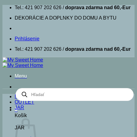
Skip
Tel.: 421 907 202 626 /
doprava zdarma nad 60,-Eur
to
DEKORÁCIE A DOPLNKY DO DOMU A BYTU
content
Prihlásenie
Tel.: 421 907 202 626 /
doprava zdarma nad 60,-Eur
Menu
Products
search
NOVINKY
OUTLET
JAR
0
Košík
JAR