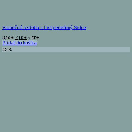
Vianočná ozdoba – List perleťový Srdce
Pôvodná
Aktuálna
3,50
€
2,00
€
s DPH
cena
cena
Pridať do košíka
bola:
je:
43%
3,50€.
2,00€.