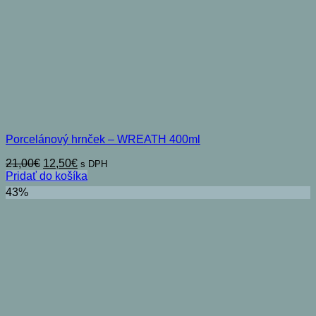
Porcelánový hrnček – WREATH 400ml
Pôvodná
Aktuálna
21,00
€
12,50
€
s DPH
cena
cena
Pridať do košíka
bola:
je:
43%
21,00€.
12,50€.