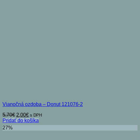
Vianočná ozdoba – Donut 121076-2
Pôvodná
Aktuálna
5,70
€
2,00
€
s DPH
cena
cena
Pridať do košíka
bola:
je:
27%
5,70€.
2,00€.