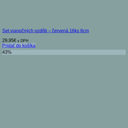
Set vianočných ozdôb – červená 16ks 8cm
29,95
€
s DPH
Pridať do košíka
43%