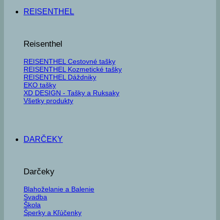
REISENTHEL
Reisenthel
REISENTHEL Cestovné tašky
REISENTHEL Kozmetické tašky
REISENTHEL Dáždniky
EKO tašky
XD DESIGN - Tašky a Ruksaky
Všetky produkty
DARČEKY
Darčeky
Blahoželanie a Balenie
Svadba
Škola
Šperky a Kľúčenky