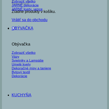
Zobraziť všetko
JARNÉ dekorácie
JARNÉ kvety, vence
Žiadne produkty v košíku.
Vrátiť sa do obchodu
OBÝVAČKA
0
Obývačka
Zobraziť všetko
Vázy
Svietniky a Lampáše
Umelé kvety
Dekoračné misy a taniere
Bytový textil
Dekorácie
KUCHYŇA