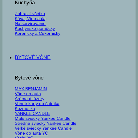
Kuchyňa
Zobraziť všetko
Káva, Víno a čaj
Na servírovanie
Kuchynské pomôcky
Koreničky a Cukorničky
BYTOVÉ VÔNE
Bytové vône
MAX BENJAMIN
Vône do auta
Aróma difúzery
Vonné karty do šatníka
Kozmetika
YANKEE CANDLE
Malé sviečky Yankee Candle
Stredné sviečky Yankee Candle
Veľké sviečky Yankee Candle
Vône do auta YC
Vosky YC