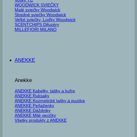
WOODWICK SVIEČKY
Malé sviečky Woodwick
Stredné sviečky Woodwick
Veľké sviečky, Loďky Woodwick
SCENTCHIPS Difuzéry
MILLEFIORI MILANO
ANEKKE
Anekke
ANEKKE Kabelky, tašky a kufre
ANEKKE Ruksaky
ANEKKE Kozmetické tašky a puzdra
ANEKKE Peňaženky
ANEKKE Dáždniky
ANEKKE Milé vecičky
Všetky produkty z ANEKKE