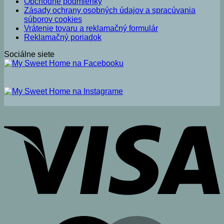
Obchodné podmienky
Zásady ochrany osobných údajov a spracúvania
súborov cookies
Vrátenie tovaru a reklamačný formulár
Reklamačný poriadok
Sociálne siete
V
M