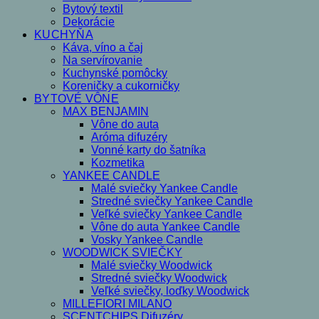
Bytový textil
Dekorácie
KUCHYŇA
Káva, víno a čaj
Na servírovanie
Kuchynské pomôcky
Koreničky a cukorničky
BYTOVÉ VÔNE
MAX BENJAMIN
Vône do auta
Aróma difuzéry
Vonné karty do šatníka
Kozmetika
YANKEE CANDLE
Malé sviečky Yankee Candle
Stredné sviečky Yankee Candle
Veľké sviečky Yankee Candle
Vône do auta Yankee Candle
Vosky Yankee Candle
WOODWICK SVIEČKY
Malé sviečky Woodwick
Stredné sviečky Woodwick
Veľké sviečky, loďky Woodwick
MILLEFIORI MILANO
SCENTCHIPS Difuzéry