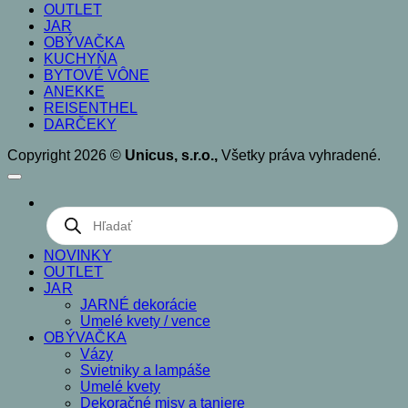
OUTLET
JAR
OBÝVAČKA
KUCHYŇA
BYTOVÉ VÔNE
ANEKKE
REISENTHEL
DARČEKY
Copyright 2026 ©
Unicus, s.r.o.,
Všetky práva vyhradené.
Products
search
NOVINKY
OUTLET
JAR
JARNÉ dekorácie
Umelé kvety / vence
OBÝVAČKA
Vázy
Svietniky a lampáše
Umelé kvety
Dekoračné misy a taniere