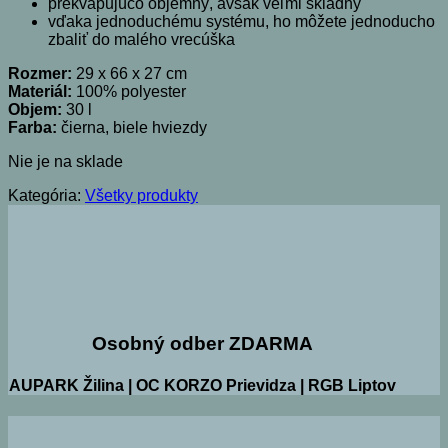
prekvapujúco objemný, avšak veľmi skladný
vďaka jednoduchému systému, ho môžete jednoducho
zbaliť do malého vrecúška
Rozmer:
29 x 66 x 27 cm
Materiál:
100% polyester
Objem:
30 l
Farba:
čierna, biele hviezdy
Nie je na sklade
Kategória:
Všetky produkty
Osobný odber ZDARMA
AUPARK Žilina | OC KORZO Prievidza | RGB Liptov