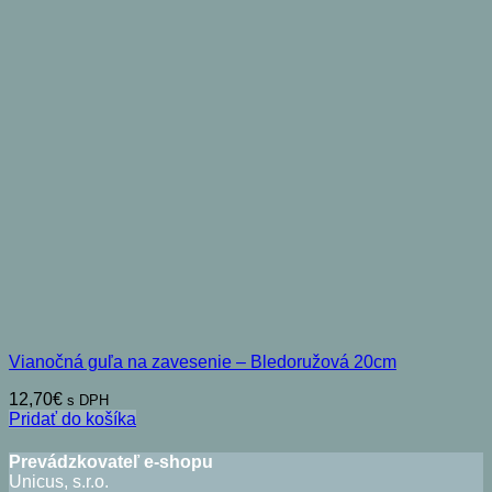
Vianočná guľa na zavesenie – Bledoružová 20cm
12,70
€
s DPH
Pridať do košíka
Prevádzkovateľ e-shopu
Unicus, s.r.o.