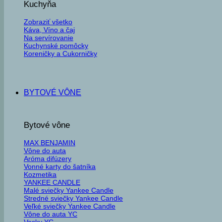
Kuchyňa
Zobraziť všetko
Káva, Víno a čaj
Na servírovanie
Kuchynské pomôcky
Koreničky a Cukorničky
BYTOVÉ VÔNE
Bytové vône
MAX BENJAMIN
Vône do auta
Aróma difúzery
Vonné karty do šatníka
Kozmetika
YANKEE CANDLE
Malé sviečky Yankee Candle
Stredné sviečky Yankee Candle
Veľké sviečky Yankee Candle
Vône do auta YC
Vosky YC