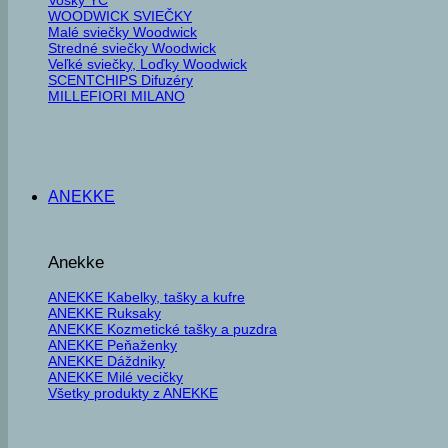
WOODWICK SVIEČKY
Malé sviečky Woodwick
Stredné sviečky Woodwick
Veľké sviečky, Loďky Woodwick
SCENTCHIPS Difuzéry
MILLEFIORI MILANO
ANEKKE
Anekke
ANEKKE Kabelky, tašky a kufre
ANEKKE Ruksaky
ANEKKE Kozmetické tašky a puzdra
ANEKKE Peňaženky
ANEKKE Dáždniky
ANEKKE Milé vecičky
Všetky produkty z ANEKKE