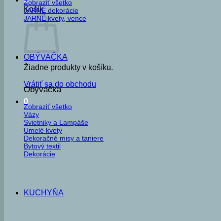
Zobraziť všetko
Košík
JARNÉ dekorácie
JARNÉ kvety, vence
OBÝVAČKA
Žiadne produkty v košíku.
Vrátiť sa do obchodu
Obývačka
0
Zobraziť všetko
Vázy
Svietniky a Lampáše
Umelé kvety
Dekoračné misy a taniere
Bytový textil
Dekorácie
KUCHYŇA