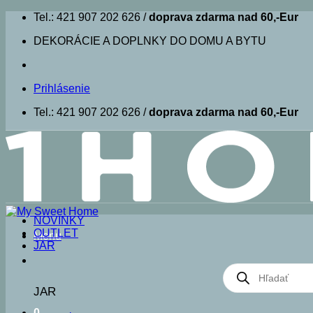
Skip
Tel.: 421 907 202 626 /
doprava zdarma nad 60,-Eur
to
DEKORÁCIE A DOPLNKY DO DOMU A BYTU
content
Prihlásenie
Tel.: 421 907 202 626 /
doprava zdarma nad 60,-Eur
NOVINKY
OUTLET
Menu
JAR
Products
search
JAR
0