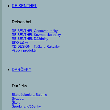
REISENTHEL
Reisenthel
REISENTHEL Cestovné tašky
REISENTHEL Kozmetické tašky
REISENTHEL Dáždniky
EKO tašky
XD DESIGN - Tašky a Ruksaky
Všetky produkty
DARČEKY
Darčeky
Blahoželanie a Balenie
Svadba
Škola
Šperky a Kľúčenky