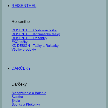
REISENTHEL
Reisenthel
REISENTHEL Cestovné tašky
REISENTHEL Kozmetické tašky
REISENTHEL Dáždniky
EKO tašky
XD DESIGN - Tašky a Ruksaky
Všetky produkty
DARČEKY
Darčeky
Blahoželanie a Balenie
Svadba
Škola
Šperky a Kľúčenky