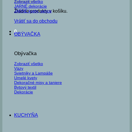
Zobraziť všetko
JARNÉ dekorácie
JARNÉ kvety, vence
Žiadne produkty v košíku.
Vrátiť sa do obchodu
0
OBÝVAČKA
Obývačka
Zobraziť všetko
Vázy
Svietniky a Lampáše
Umelé kvety
Dekoračné misy a taniere
Bytový textil
Dekorácie
KUCHYŇA