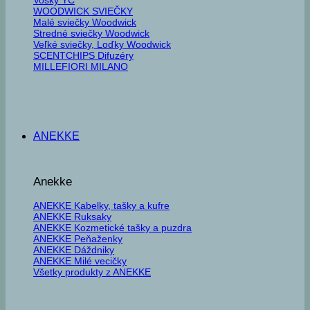
WOODWICK SVIEČKY
Malé sviečky Woodwick
Stredné sviečky Woodwick
Veľké sviečky, Loďky Woodwick
SCENTCHIPS Difuzéry
MILLEFIORI MILANO
ANEKKE
Anekke
ANEKKE Kabelky, tašky a kufre
ANEKKE Ruksaky
ANEKKE Kozmetické tašky a puzdra
ANEKKE Peňaženky
ANEKKE Dáždniky
ANEKKE Milé vecičky
Všetky produkty z ANEKKE