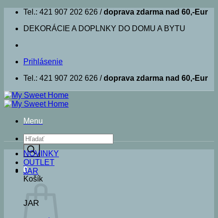
Skip
Tel.: 421 907 202 626 /
doprava zdarma nad 60,-Eur
to
DEKORÁCIE A DOPLNKY DO DOMU A BYTU
content
Prihlásenie
Tel.: 421 907 202 626 /
doprava zdarma nad 60,-Eur
Menu
Products
search
NOVINKY
OUTLET
0
JAR
Košík
JAR