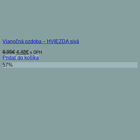
Vianočná ozdoba – HVIEZDA sivá
Pôvodná
Aktuálna
8,95
€
4,48
€
s DPH
cena
cena
Pridať do košíka
bola:
je:
57%
8,95€.
4,48€.