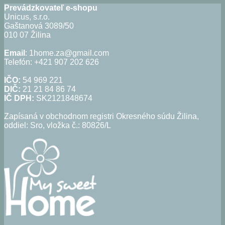
13,95€.
8,37€.
Prevádzkovateľ e-shopu
Unicus, s.r.o.
Gaštanová 3089/50
010 07 Žilina
Email
: 1home.za@gmail.com
Telefón: +421 907 202 626
IČO:
54 969 221
DIČ:
21 21 84 86 74
IČ DPH:
SK2121848674
Zapísaná v obchodnom registri Okresného súdu Žilina,
oddiel: Sro, vložka č.: 80826/L