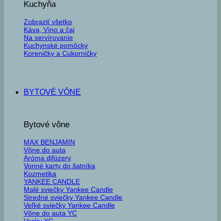
Kuchyňa
Zobraziť všetko
Káva, Víno a čaj
Na servírovanie
Kuchynské pomôcky
Koreničky a Cukorničky
BYTOVÉ VÔNE
Bytové vône
MAX BENJAMIN
Vône do auta
Aróma difúzery
Vonné karty do šatníka
Kozmetika
YANKEE CANDLE
Malé sviečky Yankee Candle
Stredné sviečky Yankee Candle
Veľké sviečky Yankee Candle
Vône do auta YC
Vosky YC