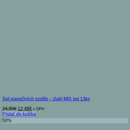
Set vianočných ozdôb – zlatý MIX set 13ks
Pôvodná
Aktuálna
24,95
€
12,48
€
s DPH
cena
cena
Pridať do košíka
bola:
je:
50%
24,95€.
12,48€.