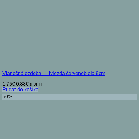
Vianočná ozdoba – Hviezda červenobiela 8cm
Pôvodná
Aktuálna
1,75
€
0,88
€
s DPH
cena
cena
Pridať do košíka
bola:
je:
50%
1,75€.
0,88€.