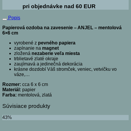
pri objednávke nad 60 EUR
Popis
Papierová ozdoba na zavesenie – ANJEL – mentolová
6×6 cm
vyrobené z
pevného papiera
zapínanie na
magnet
zložená
nezaberie veľa miesta
trblietavé zlaté okraje
zaujímavá a jedinečná dekorácia
krásne dozdobí Váš stromček, veniec, vetvičku vo
váze,…
Rozmer:
cca 6 x 6 cm
Materiál:
papier
Farba:
mentolová, zlatá
Súvisiace produkty
43%