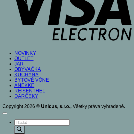
NOVINKY
OUTLET
JAR
OBÝVAČKA
KUCHYŇA
BYTOVÉ VÔNE
ANEKKE
REISENTHEL
DARČEKY
Copyright 2026 ©
Unicus, s.r.o.,
Všetky práva vyhradené.
Products
search