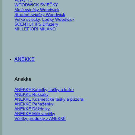
WOODWICK SVIEČKY
Malé sviečky Woodwick
Stredné sviečky Woodwick
Veľké sviečky, Loďky Woodwick
SCENTCHIPS Difuzéry
MILLEFIORI MILANO
ANEKKE
Anekke
ANEKKE Kabelky, tašky a kufre
ANEKKE Ruksaky
ANEKKE Kozmetické tašky a puzdra
ANEKKE Peňaženky
ANEKKE Dáždniky
ANEKKE Milé vecičky
Všetky produkty z ANEKKE