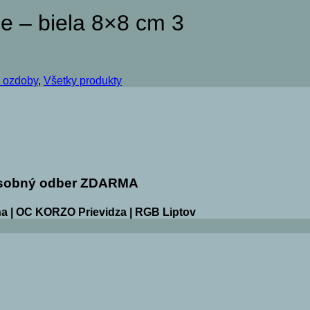
e – biela 8×8 cm 3
ozdoby
,
Všetky produkty
sobný odber ZDARMA
a | OC KORZO Prievidza | RGB Liptov