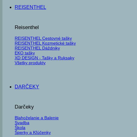
REISENTHEL
Reisenthel
REISENTHEL Cestovné tašky
REISENTHEL Kozmetické tašky
REISENTHEL Dáždniky
EKO tašky
XD DESIGN - Tašky a Ruksaky
Všetky produkty
DARČEKY
Darčeky
Blahoželanie a Balenie
Svadba
Škola
Šperky a Kľúčenky