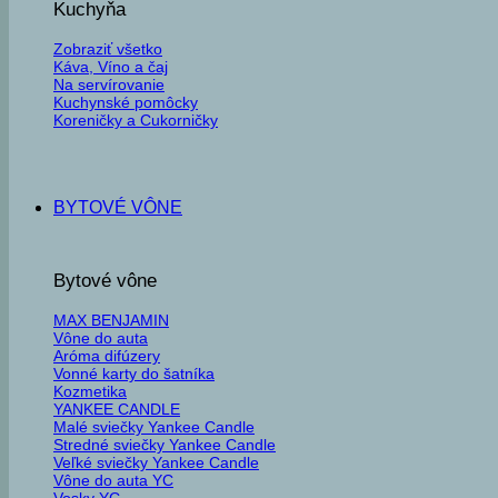
Kuchyňa
Zobraziť všetko
Káva, Víno a čaj
Na servírovanie
Kuchynské pomôcky
Koreničky a Cukorničky
BYTOVÉ VÔNE
Bytové vône
MAX BENJAMIN
Vône do auta
Aróma difúzery
Vonné karty do šatníka
Kozmetika
YANKEE CANDLE
Malé sviečky Yankee Candle
Stredné sviečky Yankee Candle
Veľké sviečky Yankee Candle
Vône do auta YC
Vosky YC