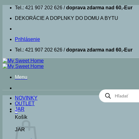
Skip
Tel.: 421 907 202 626 /
doprava zdarma nad 60,-Eur
to
DEKORÁCIE A DOPLNKY DO DOMU A BYTU
content
Prihlásenie
Tel.: 421 907 202 626 /
doprava zdarma nad 60,-Eur
Menu
Products
search
NOVINKY
OUTLET
JAR
0
Košík
JAR