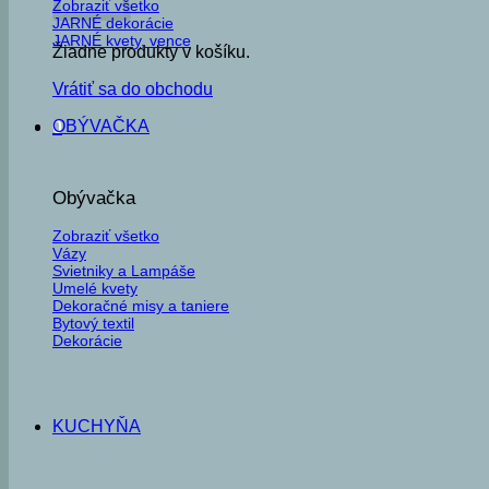
Zobraziť všetko
JARNÉ dekorácie
JARNÉ kvety, vence
Žiadne produkty v košíku.
Vrátiť sa do obchodu
OBÝVAČKA
0
Obývačka
Zobraziť všetko
Vázy
Svietniky a Lampáše
Umelé kvety
Dekoračné misy a taniere
Bytový textil
Dekorácie
KUCHYŇA