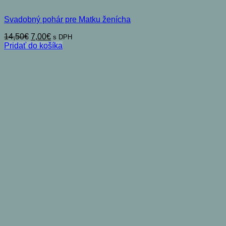
Svadobný pohár pre Matku ženícha
Pôvodná
Aktuálna
14,50
€
7,00
€
s DPH
cena
cena
Pridať do košíka
bola:
je:
14,50€.
7,00€.