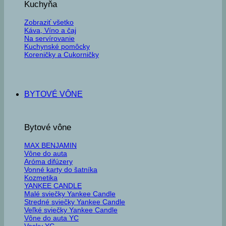
Kuchyňa
Zobraziť všetko
Káva, Víno a čaj
Na servírovanie
Kuchynské pomôcky
Koreničky a Cukorničky
BYTOVÉ VÔNE
Bytové vône
MAX BENJAMIN
Vône do auta
Aróma difúzery
Vonné karty do šatníka
Kozmetika
YANKEE CANDLE
Malé sviečky Yankee Candle
Stredné sviečky Yankee Candle
Veľké sviečky Yankee Candle
Vône do auta YC
Vosky YC