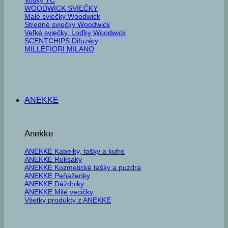
WOODWICK SVIEČKY
Malé sviečky Woodwick
Stredné sviečky Woodwick
Veľké sviečky, Loďky Woodwick
SCENTCHIPS Difuzéry
MILLEFIORI MILANO
ANEKKE
Anekke
ANEKKE Kabelky, tašky a kufre
ANEKKE Ruksaky
ANEKKE Kozmetické tašky a puzdra
ANEKKE Peňaženky
ANEKKE Dáždniky
ANEKKE Milé vecičky
Všetky produkty z ANEKKE