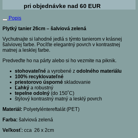
pri objednávke nad 60 EUR
Popis
Plytký tanier 26cm – šalviová zelená
Vychutnajte si lahodné jedlá s týmto tanierom v krásnej
šalviovej farbe.
Pocíťte elegantný povrch v kontrastnej
matnej a lesklej farbe.
Predveďte ho na párty alebo si ho vezmite na piknik.
stohovateľné
a vyrobené z
odolného materiálu
100% recyklovateľné
priestorovo úsporné
skladovanie
Ľahký
a robustný
tepelne odolný
(do 150˚C)
štýlový kontrastný matný a lesklý povrch
Materiál:
Polyetyléntereftalát (PET)
Farba:
šalviová zelená
Veľkosť:
cca 26 x 2cm