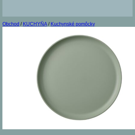
Obchod
/
KUCHYŇA
/
Kuchynské pomôcky