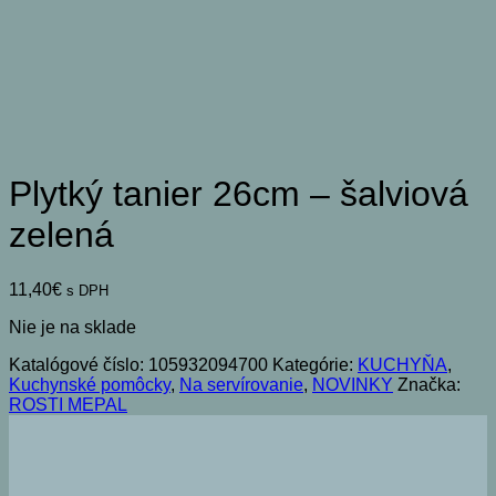
Plytký tanier 26cm – šalviová
zelená
11,40
€
s DPH
Nie je na sklade
Katalógové číslo:
105932094700
Kategórie:
KUCHYŇA
,
Kuchynské pomôcky
,
Na servírovanie
,
NOVINKY
Značka:
ROSTI MEPAL