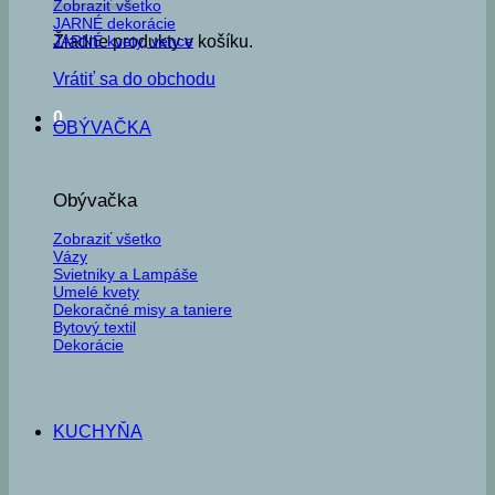
Zobraziť všetko
JARNÉ dekorácie
JARNÉ kvety, vence
Žiadne produkty v košíku.
Vrátiť sa do obchodu
0
OBÝVAČKA
Obývačka
Zobraziť všetko
Vázy
Svietniky a Lampáše
Umelé kvety
Dekoračné misy a taniere
Bytový textil
Dekorácie
KUCHYŇA