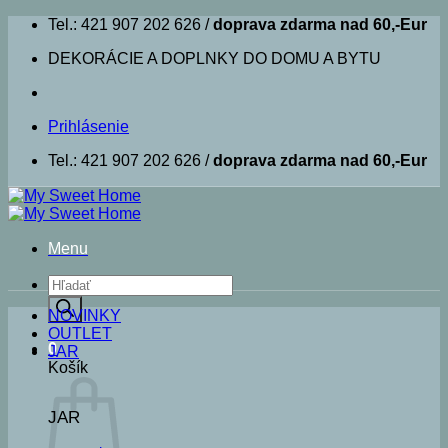
Skip
Tel.: 421 907 202 626 /
doprava zdarma nad 60,-Eur
to
DEKORÁCIE A DOPLNKY DO DOMU A BYTU
content
Prihlásenie
Tel.: 421 907 202 626 /
doprava zdarma nad 60,-Eur
Menu
Products
search
NOVINKY
OUTLET
0
JAR
Košík
JAR