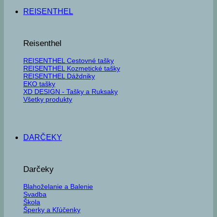
REISENTHEL
Reisenthel
REISENTHEL Cestovné tašky
REISENTHEL Kozmetické tašky
REISENTHEL Dáždniky
EKO tašky
XD DESIGN - Tašky a Ruksaky
Všetky produkty
DARČEKY
Darčeky
Blahoželanie a Balenie
Svadba
Škola
Šperky a Kľúčenky