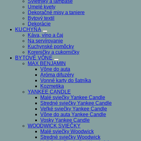
Svietniky a lampáše
Umelé kvety
Dekoračné misy a taniere
Bytový textil
Dekorácie
KUCHYŇA
Káva, víno a čaj
Na servírovanie
Kuchynské pomôcky
Koreničky a cukorničky
BYTOVÉ VÔNE
MAX BENJAMIN
Vône do auta
Aróma difuzéry
Vonné karty do šatníka
Kozmetika
YANKEE CANDLE
Malé sviečky Yankee Candle
Stredné sviečky Yankee Candle
Veľké sviečky Yankee Candle
Vône do auta Yankee Candle
Vosky Yankee Candle
WOODWICK SVIEČKY
Malé sviečky Woodwick
Stredné sviečky Woodwick