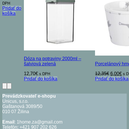
DPH
Pridať do
košíka
Dóza na potraviny 2000ml –
šalviová zelená
Porcelánový hr
Pôvodná
Akt
12,70
€
12,35
€
6,00
€
s DPH
s 
cena
ce
Pridať do košíka
Pridať do košíka
bola:
je:
12,35€.
6,0
Prevádzkovateľ e-shopu
Unicus, s.r.o.
Gaštanová 3089/50
010 07 Žilina
Email
: 1home.za@gmail.com
Telefón: +421 907 202 626