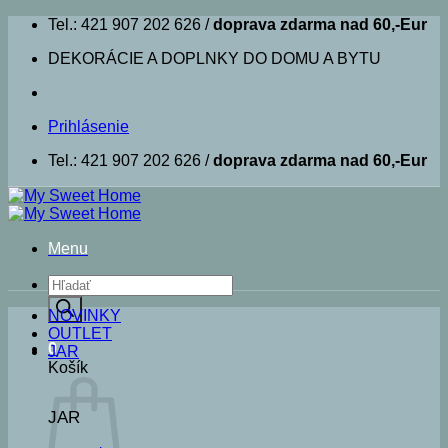
Skip
Tel.: 421 907 202 626 /
doprava zdarma nad 60,-Eur
to
DEKORÁCIE A DOPLNKY DO DOMU A BYTU
content
Prihlásenie
Tel.: 421 907 202 626 /
doprava zdarma nad 60,-Eur
Menu
Products
search
NOVINKY
OUTLET
0
JAR
Košík
JAR