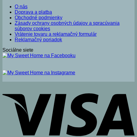
O nás
Doprava a platba
Obchodné podmienky
Zásady ochrany osobných údajov a spracúvania
súborov cookies
Vrátenie tovaru a reklamačný formulár
Reklamačný poriadok
Sociálne siete
V