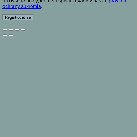
na ostatné účely, ktoré sú špecifikované v našich
pravidlá
ochrany súkromia
.
Registrovať sa