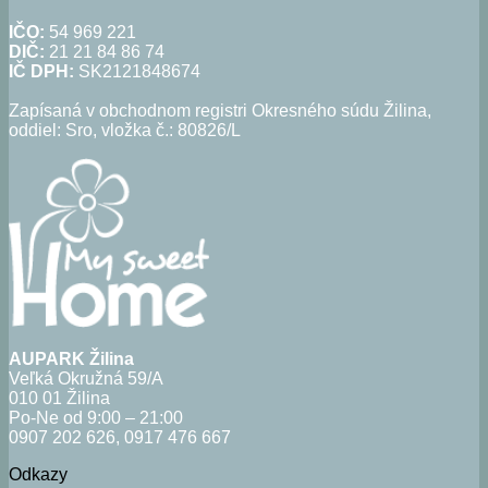
IČO:
54 969 221
DIČ:
21 21 84 86 74
IČ DPH:
SK2121848674
Zapísaná v obchodnom registri Okresného súdu Žilina,
oddiel: Sro, vložka č.: 80826/L
AUPARK Žilina
Veľká Okružná 59/A
010 01 Žilina
Po-Ne od 9:00 – 21:00
0907 202 626, 0917 476 667
Odkazy