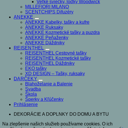
Veľké sviečky, loďky Woodwick
MILLEFIORI MILANO
SCENTCHIPS Difuzéry
ANEKKE
ANEKKE Kabelky, tašky a kufre
ANEKKE Ruksaky
ANEKKE Kozmetické tašky a puzdra
ANEKKE Peňaženky
ANEKKE Dáždniky
REISENTHEL
REISENTHEL Cestovné tašky
REISENTHEL Kozmetické tašky
REISENTHEL Dáždniky
EKO tašky
XD DESIGN – Tašky, ruksaky
DARČEKY
Blahoželanie a Balenie
Svadba
Škola
Šperky a Kľúčenky
Prihlásenie
DEKORÁCIE A DOPLNKY DO DOMU A BYTU
Na zlepšenie našich služieb používame cookies. O ich