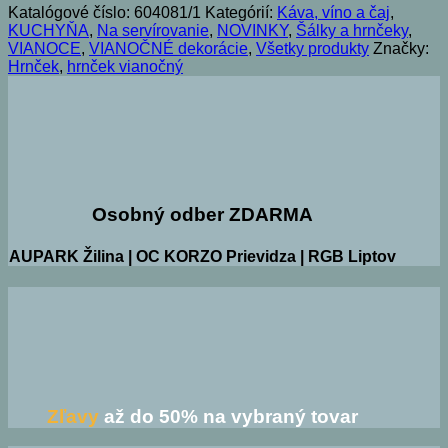
Katalógové číslo:
604081/1
Kategórií:
Káva, víno a čaj
,
KUCHYŇA
,
Na servírovanie
,
NOVINKY
,
Šálky a hrnčeky
,
VIANOCE
,
VIANOČNÉ dekorácie
,
Všetky produkty
Značky:
Hrnček
,
hrnček vianočný
Osobný odber ZDARMA
AUPARK Žilina | OC KORZO Prievidza | RGB Liptov
Zľavy
až do 50% na vybraný tovar