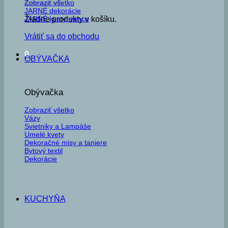
Zobraziť všetko
JARNÉ dekorácie
JARNÉ kvety, vence
Žiadne produkty v košíku.
Vrátiť sa do obchodu
0
OBÝVAČKA
Obývačka
Zobraziť všetko
Vázy
Svietniky a Lampáše
Umelé kvety
Dekoračné misy a taniere
Bytový textil
Dekorácie
KUCHYŇA