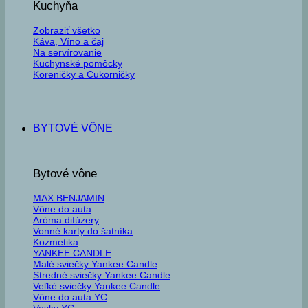
Kuchyňa
Zobraziť všetko
Káva, Víno a čaj
Na servírovanie
Kuchynské pomôcky
Koreničky a Cukorničky
BYTOVÉ VÔNE
Bytové vône
MAX BENJAMIN
Vône do auta
Aróma difúzery
Vonné karty do šatníka
Kozmetika
YANKEE CANDLE
Malé sviečky Yankee Candle
Stredné sviečky Yankee Candle
Veľké sviečky Yankee Candle
Vône do auta YC
Vosky YC