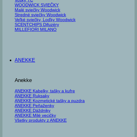
WOODWICK SVIEČKY
Malé sviečky Woodwick
Stredné sviečky Woodwick
Veľké sviečky, Loďky Woodwick
SCENTCHIPS Difuzéry
MILLEFIORI MILANO
ANEKKE
Anekke
ANEKKE Kabelky, tašky a kufre
ANEKKE Ruksaky
ANEKKE Kozmetické tašky a puzdra
ANEKKE Peňaženky
ANEKKE Dáždniky
ANEKKE Milé vecičky
Všetky produkty z ANEKKE