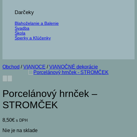
Darčeky
Blahoželanie a Balenie
Svadba
Škola
Šperky a Kľúčenky
Obchod
/
VIANOCE
/
VIANOČNÉ dekorácie
Porcelánový hrnček –
STROMČEK
8,50
€
s DPH
Nie je na sklade