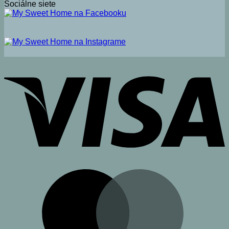
Sociálne siete
V
M