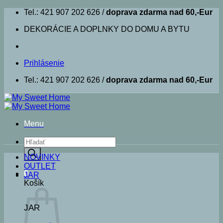
Skip
Tel.: 421 907 202 626 /
doprava zdarma nad 60,-Eur
to
DEKORÁCIE A DOPLNKY DO DOMU A BYTU
content
Prihlásenie
Tel.: 421 907 202 626 /
doprava zdarma nad 60,-Eur
Menu
Products
search
NOVINKY
OUTLET
0
JAR
Košík
JAR