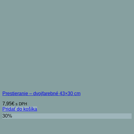
Prestieranie – dvojfarebné 43×30 cm
7,95
€
s DPH
Pridať do košíka
30%