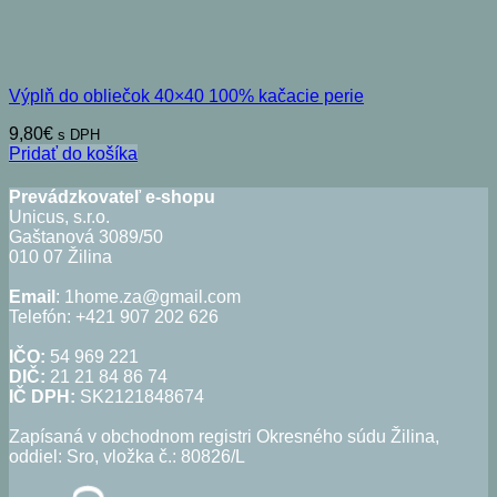
Výplň do obliečok 40×40 100% kačacie perie
9,80
€
s DPH
Pridať do košíka
Prevádzkovateľ e-shopu
Unicus, s.r.o.
Gaštanová 3089/50
010 07 Žilina
Email
: 1home.za@gmail.com
Telefón: +421 907 202 626
IČO:
54 969 221
DIČ:
21 21 84 86 74
IČ DPH:
SK2121848674
Zapísaná v obchodnom registri Okresného súdu Žilina,
oddiel: Sro, vložka č.: 80826/L