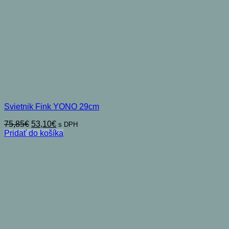
Svietnik Fink YONO 29cm
Pôvodná
Aktuálna
75,85
€
53,10
€
s DPH
cena
cena
Pridať do košíka
bola:
je:
75,85€.
53,10€.