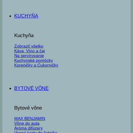
KUCHYŇA
Kuchyňa
Zobraziť všetko
Káva, Víno a čaj
Na servírovanie
Kuchynské pomôcky
Koreničky a Cukorničky
BYTOVÉ VÔNE
Bytové vône
MAX BENJAMIN
Vône do auta
Aróma difúzery
Vonné karty do šatníka