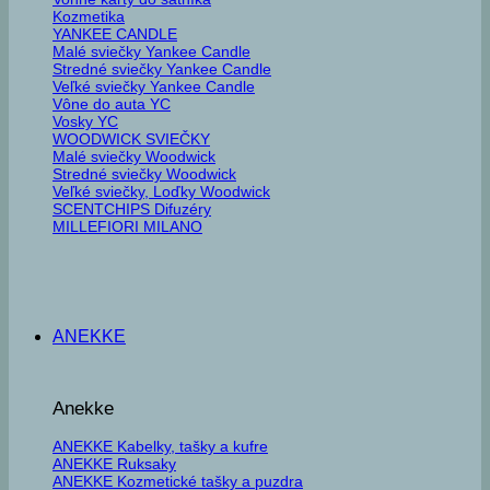
Kozmetika
YANKEE CANDLE
Malé sviečky Yankee Candle
Stredné sviečky Yankee Candle
Veľké sviečky Yankee Candle
Vône do auta YC
Vosky YC
WOODWICK SVIEČKY
Malé sviečky Woodwick
Stredné sviečky Woodwick
Veľké sviečky, Loďky Woodwick
SCENTCHIPS Difuzéry
MILLEFIORI MILANO
ANEKKE
Anekke
ANEKKE Kabelky, tašky a kufre
ANEKKE Ruksaky
ANEKKE Kozmetické tašky a puzdra