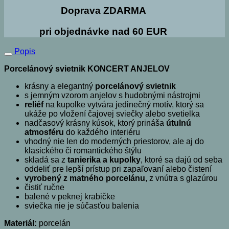
Doprava ZDARMA
pri objednávke nad 60 EUR
Popis
Porcelánový svietnik KONCERT ANJELOV
krásny a elegantný
porcelánový svietnik
s jemným vzorom anjelov s hudobnými nástrojmi
reliéf
na kupolke vytvára jedinečný motív, ktorý sa
ukáže po vložení čajovej sviečky alebo svetielka
nadčasový krásny kúsok, ktorý prináša
útulnú
atmosféru
do každého interiéru
vhodný nie len do moderných priestorov, ale aj do
klasického či romantického štýlu
skladá sa z
tanierika a kupolky
, ktoré sa dajú od seba
oddeliť pre lepší prístup pri zapaľovaní alebo čistení
vyrobený z matného porcelánu
, z vnútra s glazúrou
čistiť ručne
balené v peknej krabičke
sviečka nie je súčasťou balenia
Materiál:
porcelán