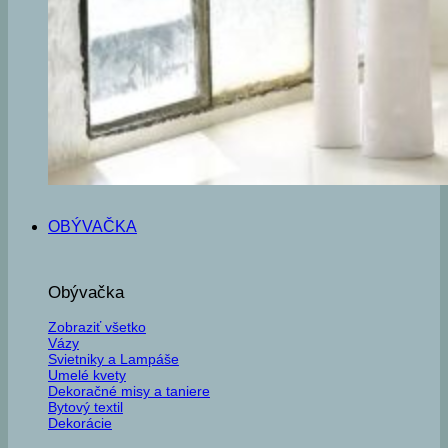
OBÝVAČKA
Obývačka
Zobraziť všetko
Vázy
Svietniky a Lampáše
Umelé kvety
Dekoračné misy a taniere
Bytový textil
Dekorácie