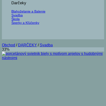
Darčeky
Blahoželanie a Balenie
Svadba
Škola
Šperky a Kľúčenky
Obchod
/
DARČEKY
/
Svadba
33%