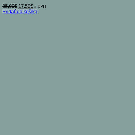
Pôvodná
Aktuálna
35,00
€
17,50
€
s DPH
cena
cena
Pridať do košíka
bola:
je:
35,00€.
17,50€.