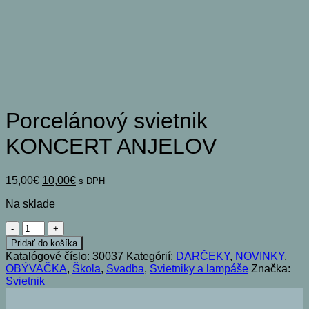
Porcelánový svietnik
KONCERT ANJELOV
Pôvodná
Aktuálna
15,00
€
10,00
€
s DPH
cena
cena
Na sklade
bola:
je:
15,00€.
10,00€.
množstvo
Porcelánový
Pridať do košíka
svietnik
Katalógové číslo:
30037
Kategórií:
DARČEKY
,
NOVINKY
,
KONCERT
OBÝVAČKA
,
Škola
,
Svadba
,
Svietniky a lampáše
Značka:
ANJELOV
Svietnik