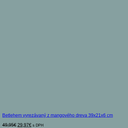
Betlehem vyrezávaný z mangového dreva 39x21x6 cm
Pôvodná
Aktuálna
49,95
€
29,97
€
s DPH