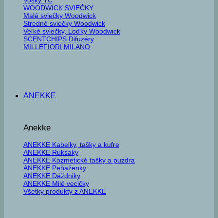
WOODWICK SVIEČKY
Malé sviečky Woodwick
Stredné sviečky Woodwick
Veľké sviečky, Loďky Woodwick
SCENTCHIPS Difuzéry
MILLEFIORI MILANO
ANEKKE
Anekke
ANEKKE Kabelky, tašky a kufre
ANEKKE Ruksaky
ANEKKE Kozmetické tašky a puzdra
ANEKKE Peňaženky
ANEKKE Dáždniky
ANEKKE Milé vecičky
Všetky produkty z ANEKKE