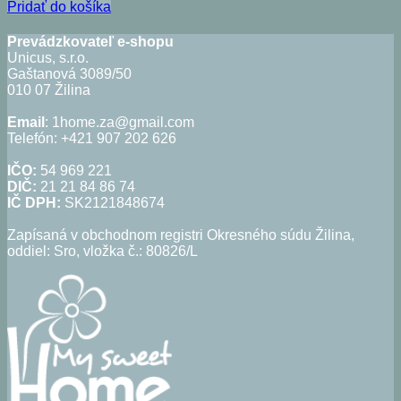
cena
cena
Pridať do košíka
bola:
je:
49,95€.
29,97€.
Prevádzkovateľ e-shopu
Unicus, s.r.o.
Gaštanová 3089/50
010 07 Žilina
Email
: 1home.za@gmail.com
Telefón: +421 907 202 626
IČO:
54 969 221
DIČ:
21 21 84 86 74
IČ DPH:
SK2121848674
Zapísaná v obchodnom registri Okresného súdu Žilina,
oddiel: Sro, vložka č.: 80826/L