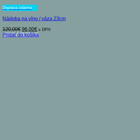
Doprava zdarma
Nádoba na víno / váza 23cm
Pôvodná
Aktuálna
120,00
€
96,00
€
s DPH
cena
cena
Pridať do košíka
bola:
je:
120,00€.
96,00€.