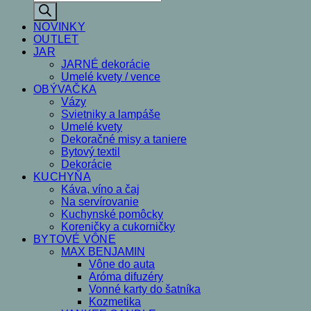
search
NOVINKY
OUTLET
JAR
JARNÉ dekorácie
Umelé kvety / vence
OBÝVAČKA
Vázy
Svietniky a lampáše
Umelé kvety
Dekoračné misy a taniere
Bytový textil
Dekorácie
KUCHYŇA
Káva, víno a čaj
Na servírovanie
Kuchynské pomôcky
Koreničky a cukorničky
BYTOVÉ VÔNE
MAX BENJAMIN
Vône do auta
Aróma difuzéry
Vonné karty do šatníka
Kozmetika