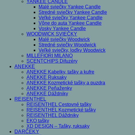
YANKEE CANDLE
Malé sviečky Yankee Candle
Stredné sviečky Yankee Candle
Veľké sviečky Yankee Candle
Vône do auta Yankee Candle
Vosky Yankee Candle
WOODWICK SVIEČKY
Malé sviečky Woodwick
Stredné sviečky Woodwick
Veľké sviečky, loďky Woodwick
MILLEFIORI MILANO
SCENTCHIPS Difuzéry
ANEKKE
ANEKKE Kabelky, tašky a kufre
ANEKKE Ruksaky
ANEKKE Kozmetické tašky a puzdra
ANEKKE Peňaženky
ANEKKE Dáždniky
REISENTHEL
REISENTHEL Cestovné tašky
REISENTHEL Kozmetické tašky
REISENTHEL Dáždniky
EKO tašky
XD DESIGN – Tašky, ruksaky
DARČEKY