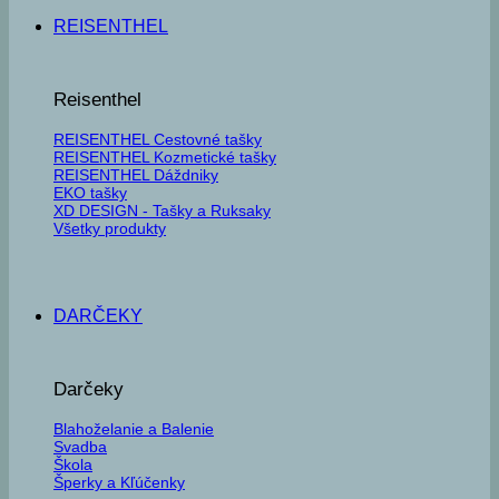
REISENTHEL
Reisenthel
REISENTHEL Cestovné tašky
REISENTHEL Kozmetické tašky
REISENTHEL Dáždniky
EKO tašky
XD DESIGN - Tašky a Ruksaky
Všetky produkty
DARČEKY
Darčeky
Blahoželanie a Balenie
Svadba
Škola
Šperky a Kľúčenky