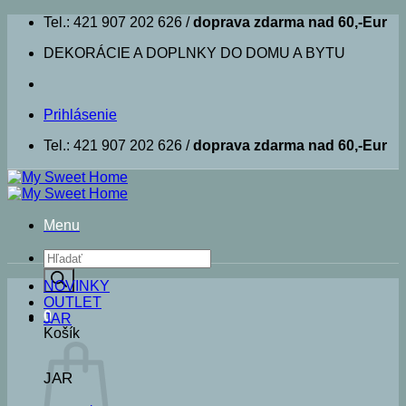
Skip
Tel.: 421 907 202 626 /
doprava zdarma nad 60,-Eur
to
DEKORÁCIE A DOPLNKY DO DOMU A BYTU
content
Prihlásenie
Tel.: 421 907 202 626 /
doprava zdarma nad 60,-Eur
Menu
Products
search
NOVINKY
OUTLET
0
JAR
Košík
JAR