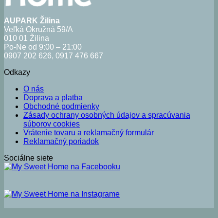
AUPARK Žilina
Veľká Okružná 59/A
010 01 Žilina
Po-Ne od 9:00 – 21:00
0907 202 626, 0917 476 667
Odkazy
O nás
Doprava a platba
Obchodné podmienky
Zásady ochrany osobných údajov a spracúvania
súborov cookies
Vrátenie tovaru a reklamačný formulár
Reklamačný poriadok
Sociálne siete
V