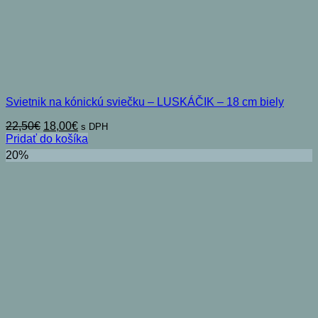
Svietnik na kónickú sviečku – LUSKÁČIK – 18 cm biely
Pôvodná
Aktuálna
22,50
€
18,00
€
s DPH
cena
cena
Pridať do košíka
bola:
je:
20%
22,50€.
18,00€.