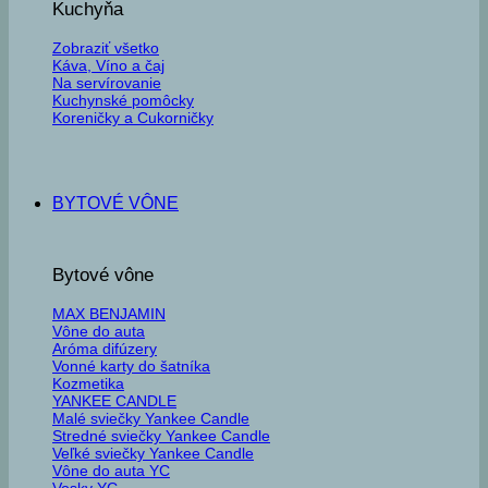
Kuchyňa
Zobraziť všetko
Káva, Víno a čaj
Na servírovanie
Kuchynské pomôcky
Koreničky a Cukorničky
BYTOVÉ VÔNE
Bytové vône
MAX BENJAMIN
Vône do auta
Aróma difúzery
Vonné karty do šatníka
Kozmetika
YANKEE CANDLE
Malé sviečky Yankee Candle
Stredné sviečky Yankee Candle
Veľké sviečky Yankee Candle
Vône do auta YC
Vosky YC