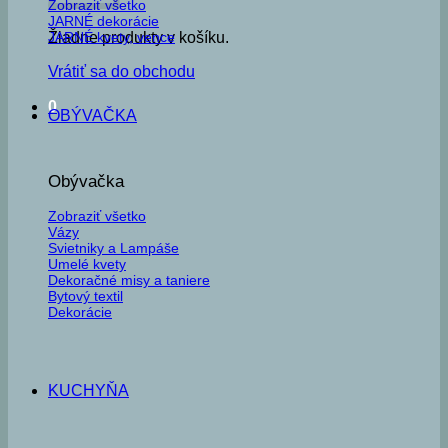
Zobraziť všetko
JARNÉ dekorácie
JARNÉ kvety, vence
Žiadne produkty v košíku.
Vrátiť sa do obchodu
0
OBÝVAČKA
Obývačka
Zobraziť všetko
Vázy
Svietniky a Lampáše
Umelé kvety
Dekoračné misy a taniere
Bytový textil
Dekorácie
KUCHYŇA