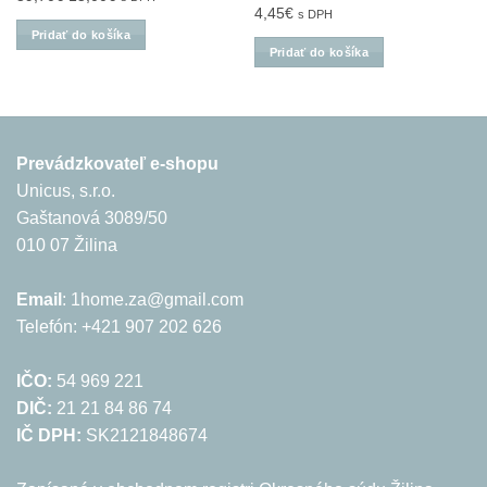
4,45
€
s DPH
cena
cena
Pridať do košíka
bola:
je:
Pridať do košíka
39,70€.
15,00€.
Prevádzkovateľ e-shopu
Unicus, s.r.o.
Gaštanová 3089/50
010 07 Žilina
Email
: 1home.za@gmail.com
Telefón: +421 907 202 626
IČO:
54 969 221
DIČ:
21 21 84 86 74
IČ DPH:
SK2121848674