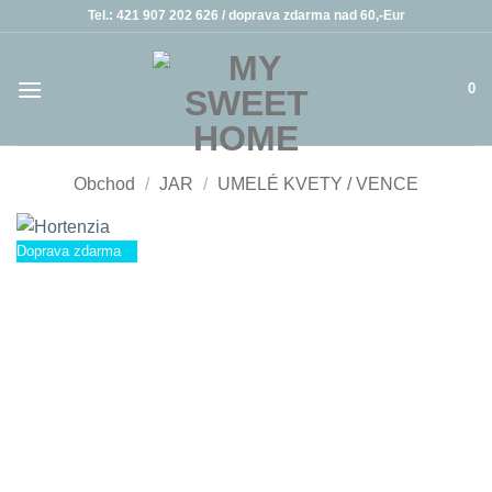
Skip
Tel.: 421 907 202 626 /
doprava zdarma nad 60,-Eur
to
content
0
Obchod
/
JAR
/
UMELÉ KVETY / VENCE
Doprava zdarma