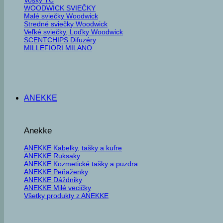
WOODWICK SVIEČKY
Malé sviečky Woodwick
Stredné sviečky Woodwick
Veľké sviečky, Loďky Woodwick
SCENTCHIPS Difuzéry
MILLEFIORI MILANO
ANEKKE
Anekke
ANEKKE Kabelky, tašky a kufre
ANEKKE Ruksaky
ANEKKE Kozmetické tašky a puzdra
ANEKKE Peňaženky
ANEKKE Dáždniky
ANEKKE Milé vecičky
Všetky produkty z ANEKKE