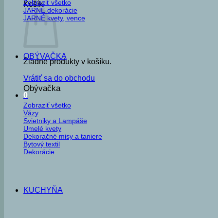
Zobraziť všetko
Košík
JARNÉ dekorácie
JARNÉ kvety, vence
OBÝVAČKA
Žiadne produkty v košíku.
Vrátiť sa do obchodu
Obývačka
0
Zobraziť všetko
Vázy
Svietniky a Lampáše
Umelé kvety
Dekoračné misy a taniere
Bytový textil
Dekorácie
KUCHYŇA