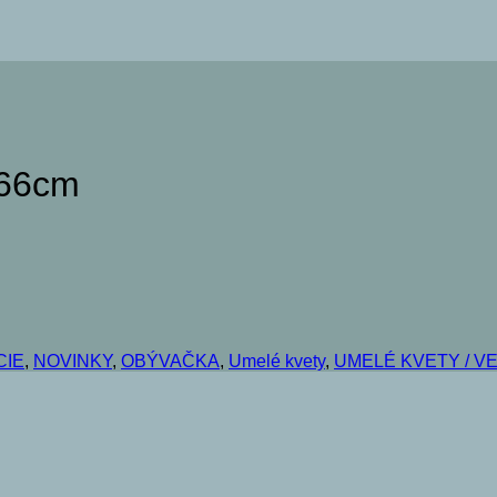
 66cm
CIE
,
NOVINKY
,
OBÝVAČKA
,
Umelé kvety
,
UMELÉ KVETY / V