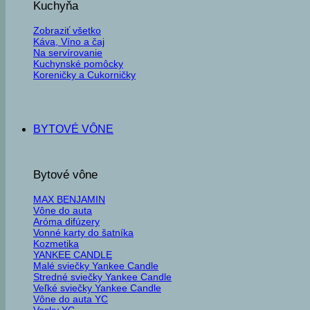
Kuchyňa
Zobraziť všetko
Káva, Víno a čaj
Na servírovanie
Kuchynské pomôcky
Koreničky a Cukorničky
BYTOVÉ VÔNE
Bytové vône
MAX BENJAMIN
Vône do auta
Aróma difúzery
Vonné karty do šatníka
Kozmetika
YANKEE CANDLE
Malé sviečky Yankee Candle
Stredné sviečky Yankee Candle
Veľké sviečky Yankee Candle
Vône do auta YC
Vosky YC