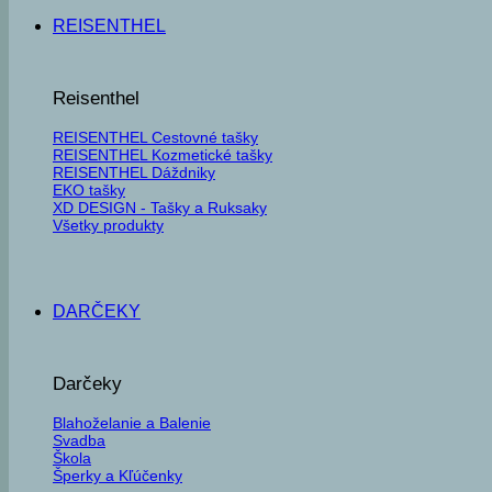
REISENTHEL
Reisenthel
REISENTHEL Cestovné tašky
REISENTHEL Kozmetické tašky
REISENTHEL Dáždniky
EKO tašky
XD DESIGN - Tašky a Ruksaky
Všetky produkty
DARČEKY
Darčeky
Blahoželanie a Balenie
Svadba
Škola
Šperky a Kľúčenky