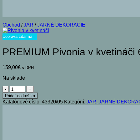
Obchod
/
JAR
/
JARNÉ DEKORÁCIE
Doprava zdarma
PREMIUM Pivonia v kvetináči
159,00
€
s DPH
Na sklade
množstvo
PREMIUM
Pridať do košíka
Pivonia
Katalógové číslo:
43320/05
Kategórií:
JAR
,
JARNÉ DEKORÁ
v
kvetináči
66cm