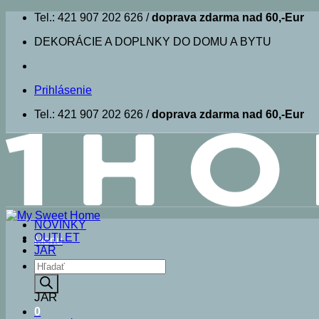
Skip
Tel.: 421 907 202 626 /
doprava zdarma nad 60,-Eur
to
DEKORÁCIE A DOPLNKY DO DOMU A BYTU
content
Prihlásenie
Tel.: 421 907 202 626 /
doprava zdarma nad 60,-Eur
NOVINKY
OUTLET
Menu
JAR
Products
search
JAR
0