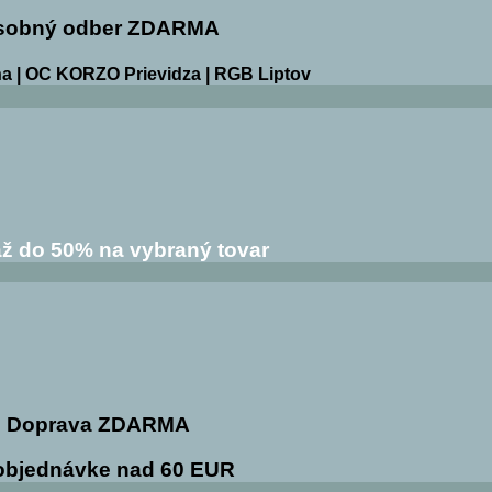
sobný odber ZDARMA
a | OC KORZO Prievidza | RGB Liptov
ž do 50% na vybraný tovar
Doprava ZDARMA
 objednávke nad 60 EUR