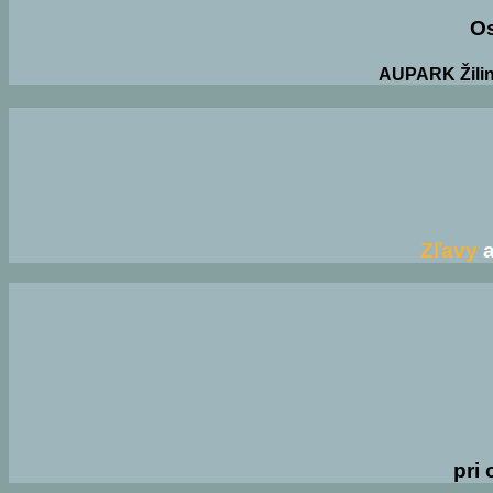
O
AUPARK Žilin
Zľavy
a
pri