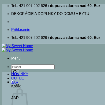
Skip
Tel.: 421 907 202 626 /
doprava zdarma nad 60,-Eur
to
DEKORÁCIE A DOPLNKY DO DOMU A BYTU
content
Prihlásenie
Tel.: 421 907 202 626 /
doprava zdarma nad 60,-Eur
Menu
Products
search
NOVINKY
OUTLET
0
JAR
Košík
JAR