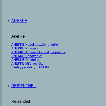
ANEKKE
Anekke
ANEKKE Kabelky, tašky a kufre
ANEKKE Ruksaky
ANEKKE Kozmetické tašky a puzdra
ANEKKE Peňaženky
ANEKKE Dáždniky
ANEKKE Milé vecičky
Všetky produkty z ANEKKE
REISENTHEL
Reisenthel