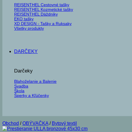
REISENTHEL Cestovné tašky
REISENTHEL Kozmetické tašky
REISENTHEL Dáždniky
EKO tašky
XD DESIGN - Tašky a Ruksaky
Všetky produkty
DARČEKY
Darčeky
Blahoželanie a Balenie
Svadba
Škola
Šperky a Kľúčenky
Obchod
/
OBÝVAČKA
/
Bytový textil