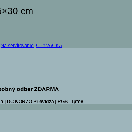
45×30 cm
,
Na servírovanie
,
OBÝVAČKA
sobný odber ZDARMA
a | OC KORZO Prievidza | RGB Liptov