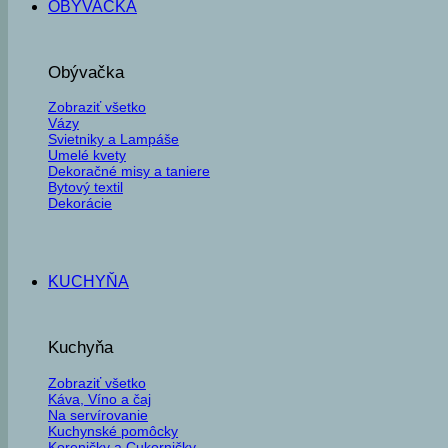
OBÝVAČKA
Obývačka
Zobraziť všetko
Vázy
Svietniky a Lampáše
Umelé kvety
Dekoračné misy a taniere
Bytový textil
Dekorácie
KUCHYŇA
Kuchyňa
Zobraziť všetko
Káva, Víno a čaj
Na servírovanie
Kuchynské pomôcky
Koreničky a Cukorničky