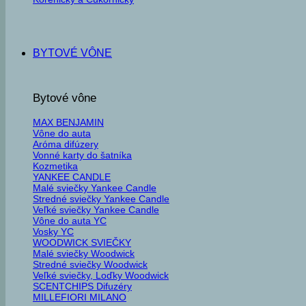
BYTOVÉ VÔNE
Bytové vône
MAX BENJAMIN
Vône do auta
Aróma difúzery
Vonné karty do šatníka
Kozmetika
YANKEE CANDLE
Malé sviečky Yankee Candle
Stredné sviečky Yankee Candle
Veľké sviečky Yankee Candle
Vône do auta YC
Vosky YC
WOODWICK SVIEČKY
Malé sviečky Woodwick
Stredné sviečky Woodwick
Veľké sviečky, Loďky Woodwick
SCENTCHIPS Difuzéry
MILLEFIORI MILANO