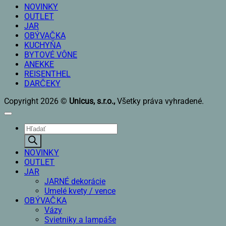
NOVINKY
OUTLET
JAR
OBÝVAČKA
KUCHYŇA
BYTOVÉ VÔNE
ANEKKE
REISENTHEL
DARČEKY
Copyright 2026 ©
Unicus, s.r.o.,
Všetky práva vyhradené.
Products
search
NOVINKY
OUTLET
JAR
JARNÉ dekorácie
Umelé kvety / vence
OBÝVAČKA
Vázy
Svietniky a lampáše