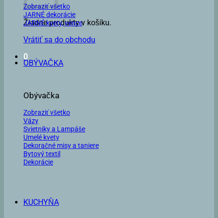
Zobraziť všetko
JARNÉ dekorácie
Žiadne produkty v košíku.
JARNÉ kvety, vence
Vrátiť sa do obchodu
0
OBÝVAČKA
Obývačka
Zobraziť všetko
Vázy
Svietniky a Lampáše
Umelé kvety
Dekoračné misy a taniere
Bytový textil
Dekorácie
KUCHYŇA