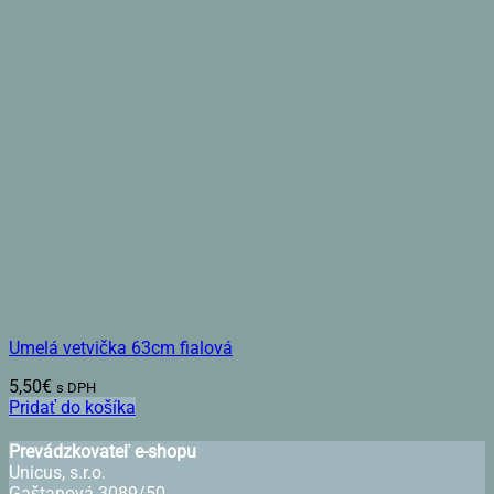
Umelá vetvička 63cm fialová
5,50
€
s DPH
Pridať do košíka
Prevádzkovateľ e-shopu
Unicus, s.r.o.
Gaštanová 3089/50