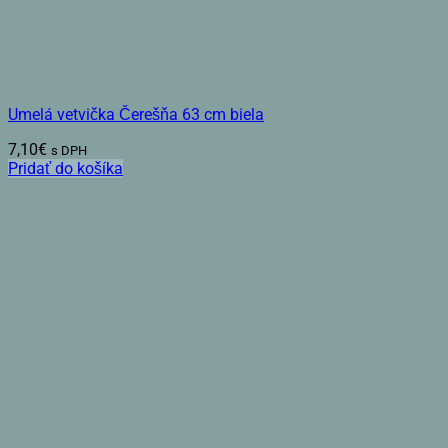
Umelá vetvička Čerešňa 63 cm biela
7,10
€
s DPH
Pridať do košíka