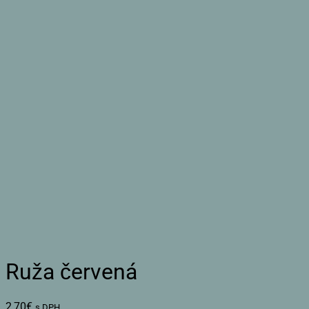
Ruža červená
2,70
€
s DPH