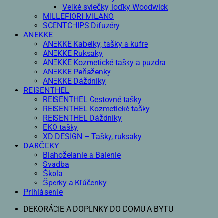
Veľké sviečky, loďky Woodwick
MILLEFIORI MILANO
SCENTCHIPS Difuzéry
ANEKKE
ANEKKE Kabelky, tašky a kufre
ANEKKE Ruksaky
ANEKKE Kozmetické tašky a puzdra
ANEKKE Peňaženky
ANEKKE Dáždniky
REISENTHEL
REISENTHEL Cestovné tašky
REISENTHEL Kozmetické tašky
REISENTHEL Dáždniky
EKO tašky
XD DESIGN – Tašky, ruksaky
DARČEKY
Blahoželanie a Balenie
Svadba
Škola
Šperky a Kľúčenky
Prihlásenie
DEKORÁCIE A DOPLNKY DO DOMU A BYTU