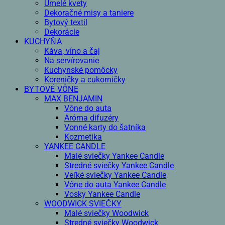
Umelé kvety
Dekoračné misy a taniere
Bytový textil
Dekorácie
KUCHYŇA
Káva, víno a čaj
Na servírovanie
Kuchynské pomôcky
Koreničky a cukorničky
BYTOVÉ VÔNE
MAX BENJAMIN
Vône do auta
Aróma difuzéry
Vonné karty do šatníka
Kozmetika
YANKEE CANDLE
Malé sviečky Yankee Candle
Stredné sviečky Yankee Candle
Veľké sviečky Yankee Candle
Vône do auta Yankee Candle
Vosky Yankee Candle
WOODWICK SVIEČKY
Malé sviečky Woodwick
Stredné sviečky Woodwick