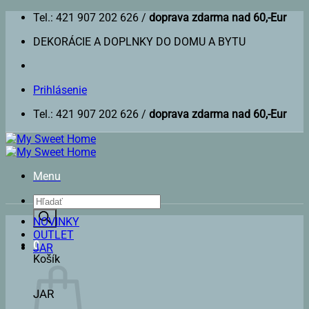
Skip
Tel.: 421 907 202 626 /
doprava zdarma nad 60,-Eur
to
DEKORÁCIE A DOPLNKY DO DOMU A BYTU
content
Prihlásenie
Tel.: 421 907 202 626 /
doprava zdarma nad 60,-Eur
Menu
Products
search
NOVINKY
OUTLET
0
JAR
Košík
JAR