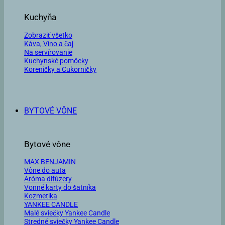
Kuchyňa
Zobraziť všetko
Káva, Víno a čaj
Na servírovanie
Kuchynské pomôcky
Koreničky a Cukorničky
BYTOVÉ VÔNE
Bytové vône
MAX BENJAMIN
Vône do auta
Aróma difúzery
Vonné karty do šatníka
Kozmetika
YANKEE CANDLE
Malé sviečky Yankee Candle
Stredné sviečky Yankee Candle