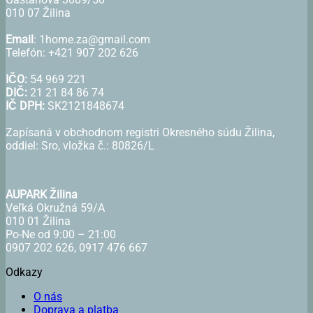
010 07 Žilina
Email
: 1home.za@gmail.com
Telefón: +421 907 202 626
IČO:
54 969 221
DIČ:
21 21 84 86 74
IČ DPH:
SK2121848674
Zapísaná v obchodnom registri Okresného súdu Žilina,
oddiel: Sro, vložka č.: 80826/L
AUPARK Žilina
Veľká Okružná 59/A
010 01 Žilina
Po-Ne od 9:00 – 21:00
0907 202 626, 0917 476 667
Odkazy
O nás
Doprava a platba