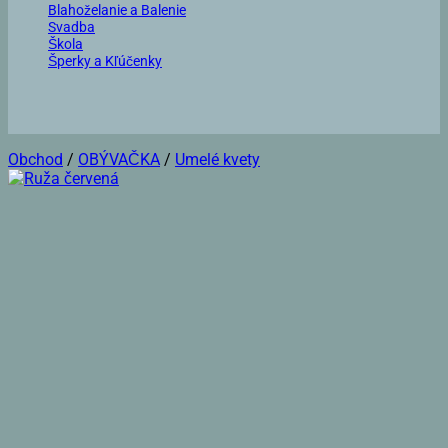
Blahoželanie a Balenie
Svadba
Škola
Šperky a Kľúčenky
Obchod
/
OBÝVAČKA
/
Umelé kvety