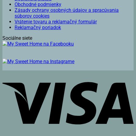
Obchodné podmienky
Zásady ochrany osobných údajov a spracúvania
súborov cookies
Vrátenie tovaru a reklamačný formulár
Reklamačný poriadok
Sociálne siete
V