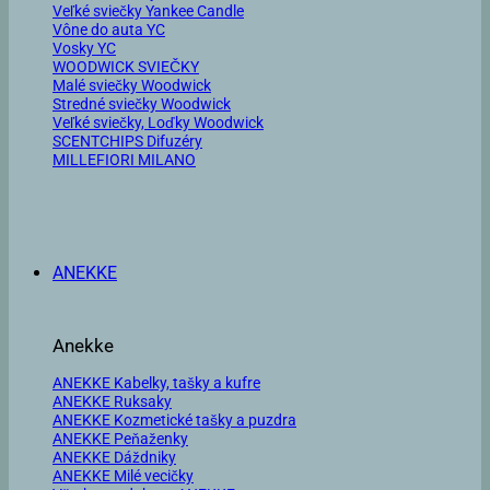
Veľké sviečky Yankee Candle
Vône do auta YC
Vosky YC
WOODWICK SVIEČKY
Malé sviečky Woodwick
Stredné sviečky Woodwick
Veľké sviečky, Loďky Woodwick
SCENTCHIPS Difuzéry
MILLEFIORI MILANO
ANEKKE
Anekke
ANEKKE Kabelky, tašky a kufre
ANEKKE Ruksaky
ANEKKE Kozmetické tašky a puzdra
ANEKKE Peňaženky
ANEKKE Dáždniky
ANEKKE Milé vecičky