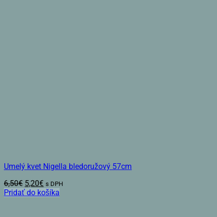
Umelý kvet Nigella bledoružový 57cm
Pôvodná
Aktuálna
6,50
€
5,20
€
s DPH
cena
cena
Pridať do košíka
bola:
je:
6,50€.
5,20€.