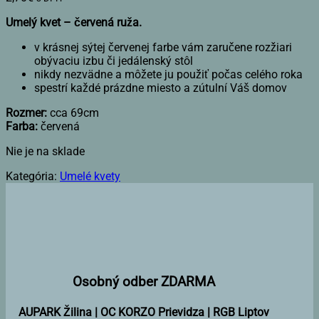
Umelý kvet – červená ruža.
v krásnej sýtej červenej farbe vám zaručene rozžiari
obývaciu izbu či jedálenský stôl
nikdy nezvädne a môžete ju použiť počas celého roka
spestrí každé prázdne miesto a zútulní Váš domov
Rozmer:
cca 69cm
Farba:
červená
Nie je na sklade
Kategória:
Umelé kvety
Osobný odber ZDARMA
AUPARK Žilina | OC KORZO Prievidza | RGB Liptov