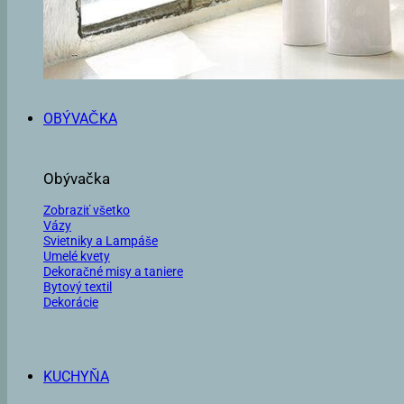
OBÝVAČKA
Obývačka
Zobraziť všetko
Vázy
Svietniky a Lampáše
Umelé kvety
Dekoračné misy a taniere
Bytový textil
Dekorácie
KUCHYŇA