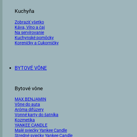
Kuchyňa
Zobraziť všetko
Káva, Víno a čaj
Na servírovanie
Kuchynské pomôcky
Koreničky a Cukorničky
BYTOVÉ VÔNE
Bytové vône
MAX BENJAMIN
Vône do auta
Aróma difúzery
Vonné karty do šatníka
Kozmetika
YANKEE CANDLE
Malé sviečky Yankee Candle
Stredné sviečky Yankee Candle