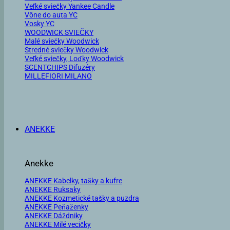
Veľké sviečky Yankee Candle
Vône do auta YC
Vosky YC
WOODWICK SVIEČKY
Malé sviečky Woodwick
Stredné sviečky Woodwick
Veľké sviečky, Loďky Woodwick
SCENTCHIPS Difuzéry
MILLEFIORI MILANO
ANEKKE
Anekke
ANEKKE Kabelky, tašky a kufre
ANEKKE Ruksaky
ANEKKE Kozmetické tašky a puzdra
ANEKKE Peňaženky
ANEKKE Dáždniky
ANEKKE Milé vecičky