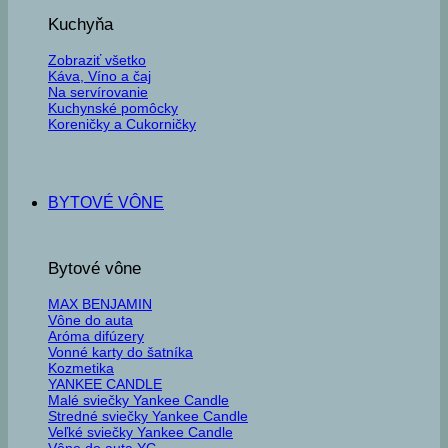
Kuchyňa
Zobraziť všetko
Káva, Víno a čaj
Na servírovanie
Kuchynské pomôcky
Koreničky a Cukorničky
BYTOVÉ VÔNE
Bytové vône
MAX BENJAMIN
Vône do auta
Aróma difúzery
Vonné karty do šatníka
Kozmetika
YANKEE CANDLE
Malé sviečky Yankee Candle
Stredné sviečky Yankee Candle
Veľké sviečky Yankee Candle
Vône do auta YC