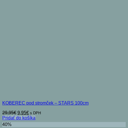
KOBEREC pod stromček – STARS 100cm
Pôvodná
Aktuálna
29,95
€
9,95
€
s DPH
cena
cena
Pridať do košíka
bola:
je:
40%
29,95€.
9,95€.