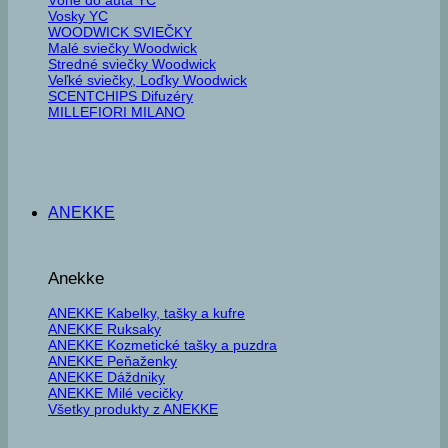
Vosky YC
WOODWICK SVIEČKY
Malé sviečky Woodwick
Stredné sviečky Woodwick
Veľké sviečky, Loďky Woodwick
SCENTCHIPS Difuzéry
MILLEFIORI MILANO
ANEKKE
Anekke
ANEKKE Kabelky, tašky a kufre
ANEKKE Ruksaky
ANEKKE Kozmetické tašky a puzdra
ANEKKE Peňaženky
ANEKKE Dáždniky
ANEKKE Milé vecičky
Všetky produkty z ANEKKE