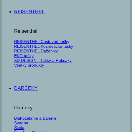
REISENTHEL
Reisenthel
REISENTHEL Cestovné tašky
REISENTHEL Kozmetické tašky
REISENTHEL Dáždniky
EKO tašky
XD DESIGN - Tašky a Ruksaky
Všetky produkty
DARČEKY
Darčeky
Blahoželanie a Balenie
Svadba
Škola