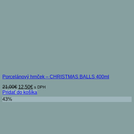
Porcelánový hrnček – CHRISTMAS BALLS 400ml
Pôvodná
Aktuálna
21,00
€
12,50
€
s DPH
cena
cena
Pridať do košíka
bola:
je:
43%
21,00€.
12,50€.