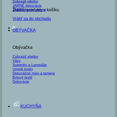
Zobraziť všetko
JARNÉ dekorácie
JARNÉ kvety, vence
Žiadne produkty v košíku.
Vrátiť sa do obchodu
0
OBÝVAČKA
Obývačka
Zobraziť všetko
Vázy
Svietniky a Lampáše
Umelé kvety
Dekoračné misy a taniere
Bytový textil
Dekorácie
KUCHYŇA