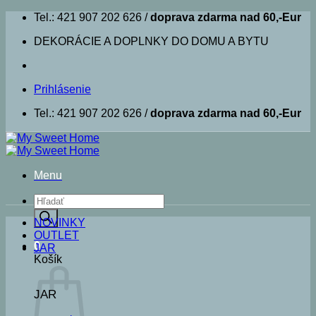
Skip
Tel.: 421 907 202 626 /
doprava zdarma nad 60,-Eur
to
DEKORÁCIE A DOPLNKY DO DOMU A BYTU
content
Prihlásenie
Tel.: 421 907 202 626 /
doprava zdarma nad 60,-Eur
Menu
Products
search
NOVINKY
OUTLET
0
JAR
Košík
JAR