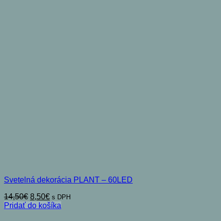
Svetelná dekorácia PLANT – 60LED
Pôvodná
Aktuálna
14,50
€
8,50
€
s DPH
cena
cena
Pridať do košíka
bola:
je: