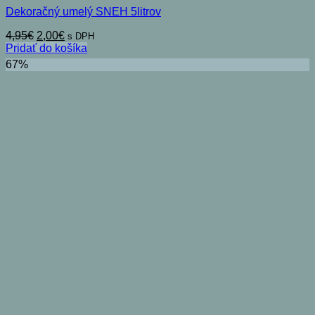
Dekoračný umelý SNEH 5litrov
Pôvodná
Aktuálna
4,95
€
2,00
€
s DPH
cena
cena
Pridať do košíka
bola:
je:
67%
4,95€.
2,00€.