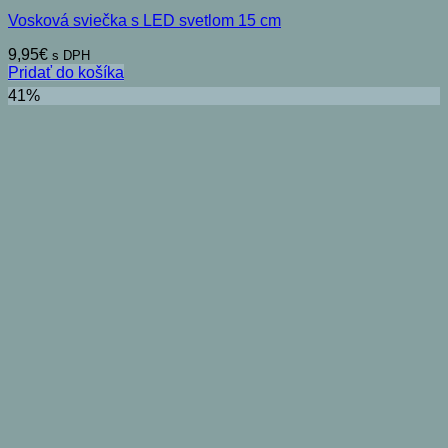
Vosková sviečka s LED svetlom 15 cm
9,95
€
s DPH
Pridať do košíka
41%