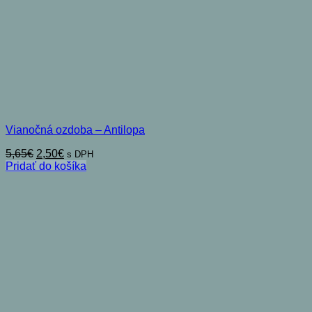
Vianočná ozdoba – Antilopa
Pôvodná
Aktuálna
5,65
€
2,50
€
s DPH
cena
cena
Pridať do košíka
bola:
je:
5,65€.
2,50€.