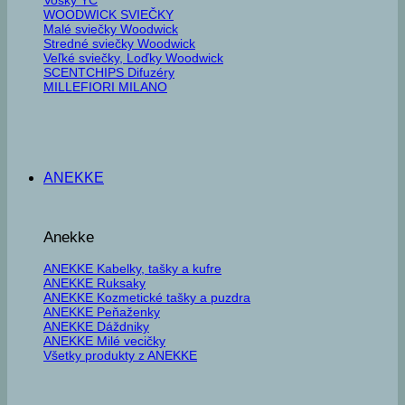
WOODWICK SVIEČKY
Malé sviečky Woodwick
Stredné sviečky Woodwick
Veľké sviečky, Loďky Woodwick
SCENTCHIPS Difuzéry
MILLEFIORI MILANO
ANEKKE
Anekke
ANEKKE Kabelky, tašky a kufre
ANEKKE Ruksaky
ANEKKE Kozmetické tašky a puzdra
ANEKKE Peňaženky
ANEKKE Dáždniky
ANEKKE Milé vecičky
Všetky produkty z ANEKKE