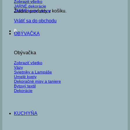
Zobraziť všetko
JARNÉ dekorácie
JARNÉ kvety, vence
Žiadne produkty v košíku.
Vrátiť sa do obchodu
0
OBÝVAČKA
Obývačka
Zobraziť všetko
Vázy
Svietniky a Lampáše
Umelé kvety
Dekoračné misy a taniere
Bytový textil
Dekorácie
KUCHYŇA