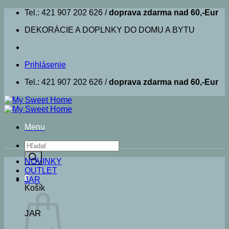
Skip
Tel.: 421 907 202 626 /
doprava zdarma nad 60,-Eur
to
DEKORÁCIE A DOPLNKY DO DOMU A BYTU
content
Prihlásenie
Tel.: 421 907 202 626 /
doprava zdarma nad 60,-Eur
Menu
Products
search
NOVINKY
OUTLET
0
JAR
Košík
JAR