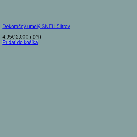
Dekoračný umelý SNEH 5litrov
Pôvodná
Aktuálna
4,95
€
2,00
€
s DPH
cena
cena
Pridať do košíka
bola:
je:
4,95€.
2,00€.