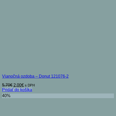
Vianočná ozdoba – Donut 121076-2
Pôvodná
Aktuálna
5,70
€
2,00
€
s DPH
cena
cena
Pridať do košíka
bola:
je:
40%
5,70€.
2,00€.