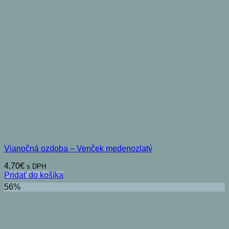
Vianočná ozdoba – Venček medenozlatý
4,70
€
s DPH
Pridať do košíka
56%