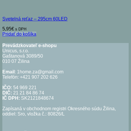
Svetelná reťaz – 295cm 60LED
5,95
€
s DPH
Pridať do košíka
Prevádzkovateľ e-shopu
Unicus, s.r.o.
Gaštanová 3089/50
010 07 Žilina
Email
: 1home.za@gmail.com
Telefón: +421 907 202 626
IČO:
54 969 221
DIČ:
21 21 84 86 74
IČ DPH:
SK2121848674
Zapísaná v obchodnom registri Okresného súdu Žilina,
oddiel: Sro, vložka č.: 80826/L