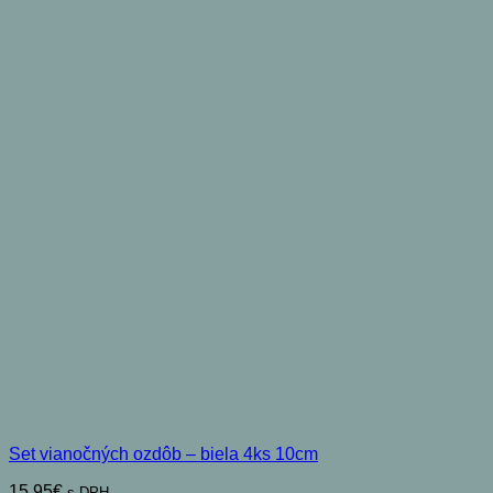
Set vianočných ozdôb – biela 4ks 10cm
15,95
€
s DPH