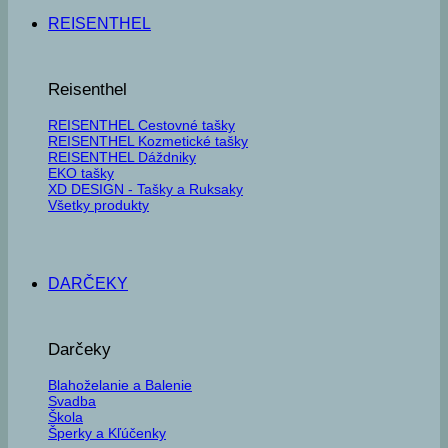
REISENTHEL
Reisenthel
REISENTHEL Cestovné tašky
REISENTHEL Kozmetické tašky
REISENTHEL Dáždniky
EKO tašky
XD DESIGN - Tašky a Ruksaky
Všetky produkty
DARČEKY
Darčeky
Blahoželanie a Balenie
Svadba
Škola
Šperky a Kľúčenky