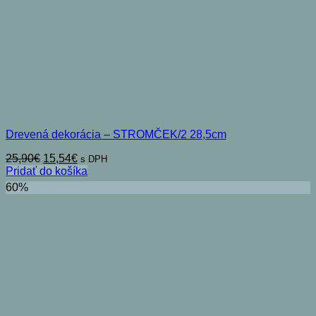
Drevená dekorácia – STROMČEK/2 28,5cm
Pôvodná
Aktuálna
25,90
€
15,54
€
s DPH
cena
cena
Pridať do košíka
bola:
je:
60%
25,90€.
15,54€.