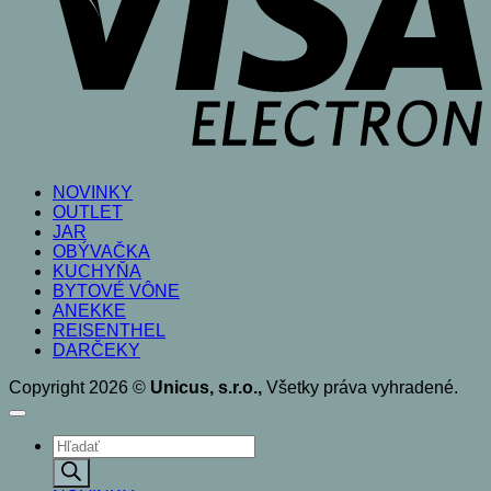
NOVINKY
OUTLET
JAR
OBÝVAČKA
KUCHYŇA
BYTOVÉ VÔNE
ANEKKE
REISENTHEL
DARČEKY
Copyright 2026 ©
Unicus, s.r.o.,
Všetky práva vyhradené.
Products
search