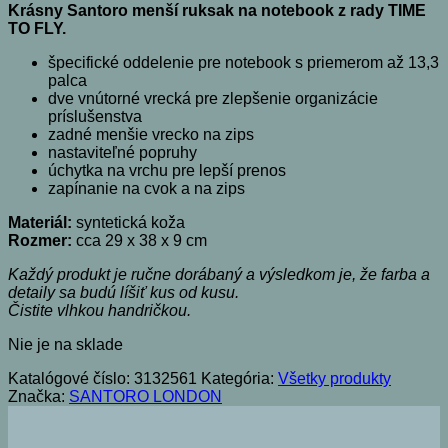
Krásny Santoro menší ruksak na notebook z rady TIME
TO FLY.
špecifické oddelenie pre notebook s priemerom až 13,3
palca
dve vnútorné vrecká pre zlepšenie organizácie
príslušenstva
zadné menšie vrecko na zips
nastaviteľné popruhy
úchytka na vrchu pre lepší prenos
zapínanie na cvok a na zips
Materiál:
syntetická koža
Rozmer:
cca 29 x 38 x 9 cm
Každý produkt je ručne dorábaný a výsledkom je, že farba a
detaily sa budú líšiť kus od kusu.
Čistite vlhkou handričkou.
Nie je na sklade
Katalógové číslo:
3132561
Kategória:
Všetky produkty
Značka:
SANTORO LONDON