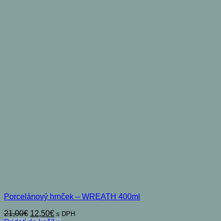
Porcelánový hrnček – WREATH 400ml
Pôvodná
Aktuálna
21,00
€
12,50
€
s DPH