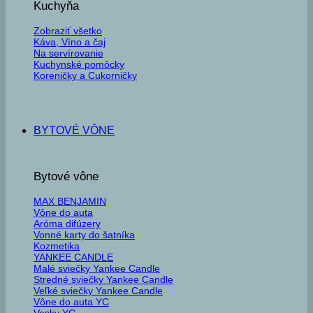
Kuchyňa
Zobraziť všetko
Káva, Víno a čaj
Na servírovanie
Kuchynské pomôcky
Koreničky a Cukorničky
BYTOVÉ VÔNE
Bytové vône
MAX BENJAMIN
Vône do auta
Aróma difúzery
Vonné karty do šatníka
Kozmetika
YANKEE CANDLE
Malé sviečky Yankee Candle
Stredné sviečky Yankee Candle
Veľké sviečky Yankee Candle
Vône do auta YC
Vosky YC