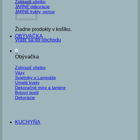
Zobraziť všetko
JARNÉ dekorácie
JARNÉ kvety, vence
Žiadne produkty v košíku.
OBÝVAČKA
Vrátiť sa do obchodu
0
Obývačka
Zobraziť všetko
Vázy
Svietniky a Lampáše
Umelé kvety
Dekoračné misy a taniere
Bytový textil
Dekorácie
KUCHYŇA