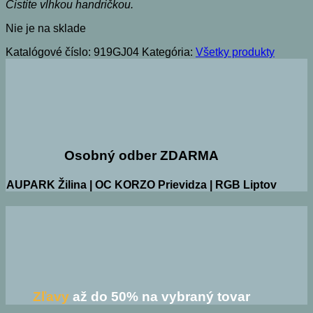
Čistite vlhkou handričkou.
Nie je na sklade
Katalógové číslo:
919GJ04
Kategória:
Všetky produkty
Osobný odber ZDARMA
AUPARK Žilina | OC KORZO Prievidza | RGB Liptov
Zľavy
až do 50% na vybraný tovar