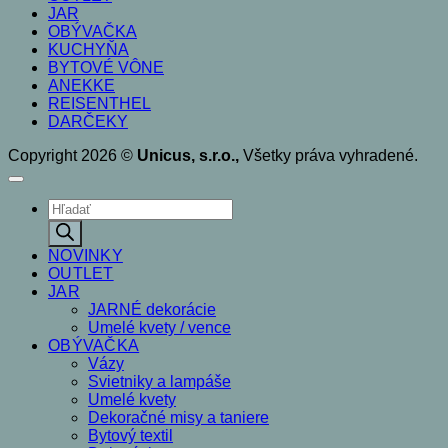
JAR
OBÝVAČKA
KUCHYŇA
BYTOVÉ VÔNE
ANEKKE
REISENTHEL
DARČEKY
Copyright 2026 ©
Unicus, s.r.o.,
Všetky práva vyhradené.
Products
search
NOVINKY
OUTLET
JAR
JARNÉ dekorácie
Umelé kvety / vence
OBÝVAČKA
Vázy
Svietniky a lampáše
Umelé kvety
Dekoračné misy a taniere
Bytový textil