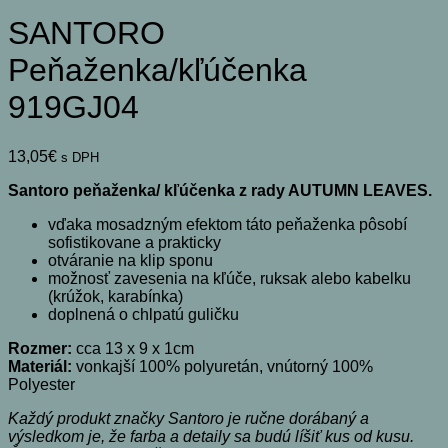
SANTORO
Peňaženka/kľúčenka
919GJ04
13,05
€
s DPH
Santoro peňaženka/ kľúčenka z rady AUTUMN LEAVES.
vďaka mosadzným efektom táto peňaženka pôsobí
sofistikovane a prakticky
otváranie na klip sponu
možnosť zavesenia na kľúče, ruksak alebo kabelku
(krúžok, karabínka)
doplnená o chlpatú guličku
Rozmer:
cca 13 x 9 x 1cm
Materiál:
vonkajší 100% polyuretán, vnútorný 100%
Polyester
Každý produkt značky Santoro je ručne dorábaný a
výsledkom je, že farba a detaily sa budú líšiť kus od kusu.