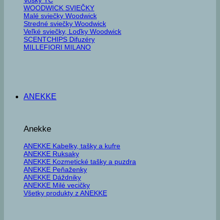
WOODWICK SVIEČKY
Malé sviečky Woodwick
Stredné sviečky Woodwick
Veľké sviečky, Loďky Woodwick
SCENTCHIPS Difuzéry
MILLEFIORI MILANO
ANEKKE
Anekke
ANEKKE Kabelky, tašky a kufre
ANEKKE Ruksaky
ANEKKE Kozmetické tašky a puzdra
ANEKKE Peňaženky
ANEKKE Dáždniky
ANEKKE Milé vecičky
Všetky produkty z ANEKKE