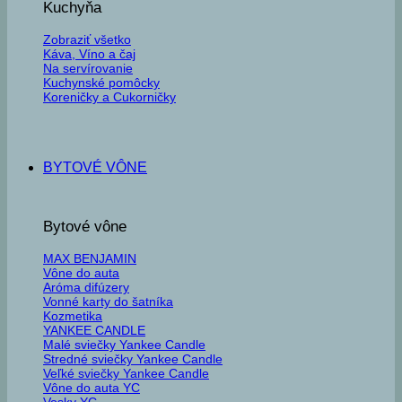
Kuchyňa
Zobraziť všetko
Káva, Víno a čaj
Na servírovanie
Kuchynské pomôcky
Koreničky a Cukorničky
BYTOVÉ VÔNE
Bytové vône
MAX BENJAMIN
Vône do auta
Aróma difúzery
Vonné karty do šatníka
Kozmetika
YANKEE CANDLE
Malé sviečky Yankee Candle
Stredné sviečky Yankee Candle
Veľké sviečky Yankee Candle
Vône do auta YC
Vosky YC