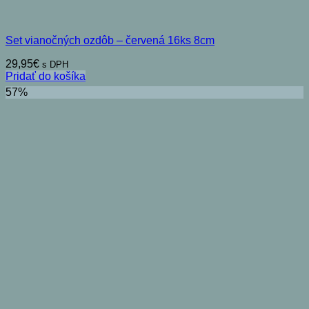
Set vianočných ozdôb – červená 16ks 8cm
29,95
€
s DPH
Pridať do košíka
57%