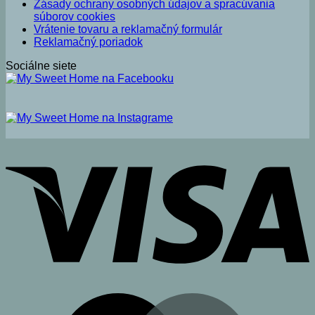
Zásady ochrany osobných údajov a spracúvania
súborov cookies
Vrátenie tovaru a reklamačný formulár
Reklamačný poriadok
Sociálne siete
V
M