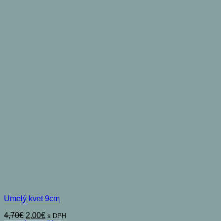
Umelý kvet 9cm
Pôvodná
Aktuálna
4,70
€
2,00
€
s DPH