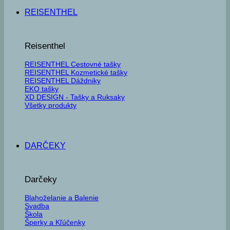
REISENTHEL
Reisenthel
REISENTHEL Cestovné tašky
REISENTHEL Kozmetické tašky
REISENTHEL Dáždniky
EKO tašky
XD DESIGN - Tašky a Ruksaky
Všetky produkty
DARČEKY
Darčeky
Blahoželanie a Balenie
Svadba
Škola
Šperky a Kľúčenky