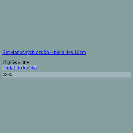
Set vianočných ozdôb – biela 4ks 10cm
15,95
€
s DPH
Pridať do košíka
43%