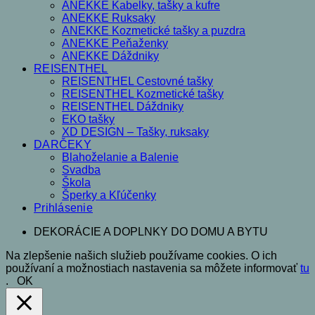
ANEKKE Kabelky, tašky a kufre
ANEKKE Ruksaky
ANEKKE Kozmetické tašky a puzdra
ANEKKE Peňaženky
ANEKKE Dáždniky
REISENTHEL
REISENTHEL Cestovné tašky
REISENTHEL Kozmetické tašky
REISENTHEL Dáždniky
EKO tašky
XD DESIGN – Tašky, ruksaky
DARČEKY
Blahoželanie a Balenie
Svadba
Škola
Šperky a Kľúčenky
Prihlásenie
DEKORÁCIE A DOPLNKY DO DOMU A BYTU
Na zlepšenie našich služieb používame cookies. O ich
používaní a možnostiach nastavenia sa môžete informovať
tu
.
OK