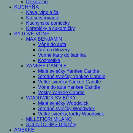
Dekorácie
KUCHYŇA
Káva, víno a čaj
Na servírovanie
Kuchynské pomôcky
Koreničky a cukorničky
BYTOVÉ VÔNE
MAX BENJAMIN
Vône do auta
Aróma difuzéry
Vonné karty do šatníka
Kozmetika
YANKEE CANDLE
Malé sviečky Yankee Candle
Stredné sviečky Yankee Candle
Veľké sviečky Yankee Candle
Vône do auta Yankee Candle
Vosky Yankee Candle
WOODWICK SVIEČKY
Malé sviečky Woodwick
Stredné sviečky Woodwick
Veľké sviečky, loďky Woodwick
MILLEFIORI MILANO
SCENTCHIPS Difuzéry
ANEKKE