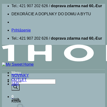
Skip
Tel.: 421 907 202 626 /
doprava zdarma nad 60,-Eur
to
DEKORÁCIE A DOPLNKY DO DOMU A BYTU
content
Prihlásenie
Tel.: 421 907 202 626 /
doprava zdarma nad 60,-Eur
Menu
NOVINKY
OUTLET
Products
JAR
search
0
JAR
Košík