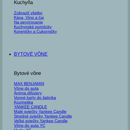
Kuchyňa
Zobraziť všetko
Káva, Víno a čaj
Na servírovanie
Kuchynské pomôcky
Koreničky a Cukorničky
BYTOVÉ VÔNE
Bytové vône
MAX BENJAMIN
Vône do auta
Aróma difúzery
Vonné karty do šatníka
Kozmetika
YANKEE CANDLE
Malé sviečky Yankee Candle
Stredné sviečky Yankee Candle
Veľké sviečky Yankee Candle
Vône do auta YC
Vosky YC