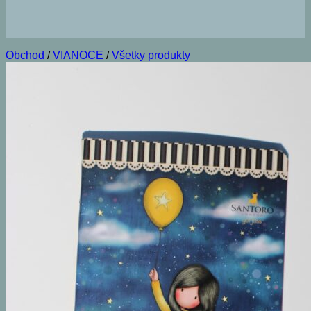
Obchod
/
VIANOCE
/
Všetky produkty