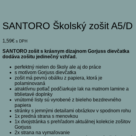
SANTORO Školský zošit A5/D
1,59
€
s DPH
SANTORO zošit s krásnym dizajnom Gorjuss dievčatka
dodáva zošitu jedinečný vzhľad.
perfektný nielen do školy ale aj do práce
s motívom Gorjuss dievčatka
zošit má pevnú obálku z papiera, ktorá je
polaminovaná
atraktívnu potlač podčiarkuje lak na matnom lamine a
trblietavé doplnky
vnútorné listy sú vyrobené z bieleho bezdrevného
papiera
stránky s jemnými detailami obrázkov v spodnom rohu
1x predná strana s menovkou
1x dvojstránka s prehľadom aktuálnej kolekcie zošitov
Gorjuss
2x strana na vymaľovanie