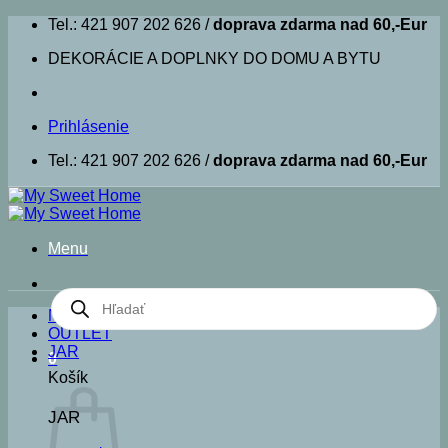
Skip
Tel.: 421 907 202 626 /
doprava zdarma nad 60,-Eur
to
DEKORÁCIE A DOPLNKY DO DOMU A BYTU
content
Prihlásenie
Tel.: 421 907 202 626 /
doprava zdarma nad 60,-Eur
Menu
Products
search
NOVINKY
OUTLET
JAR
0
Košík
JAR