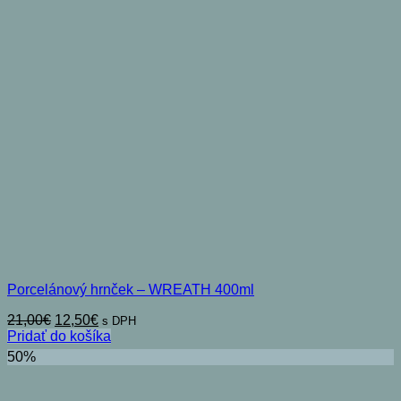
Porcelánový hrnček – WREATH 400ml
Pôvodná
Aktuálna
21,00
€
12,50
€
s DPH
cena
cena
Pridať do košíka
bola:
je:
50%
21,00€.
12,50€.