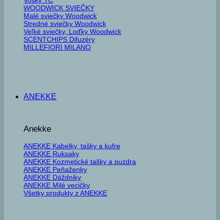
WOODWICK SVIEČKY
Malé sviečky Woodwick
Stredné sviečky Woodwick
Veľké sviečky, Loďky Woodwick
SCENTCHIPS Difuzéry
MILLEFIORI MILANO
ANEKKE
Anekke
ANEKKE Kabelky, tašky a kufre
ANEKKE Ruksaky
ANEKKE Kozmetické tašky a puzdra
ANEKKE Peňaženky
ANEKKE Dáždniky
ANEKKE Milé vecičky
Všetky produkty z ANEKKE