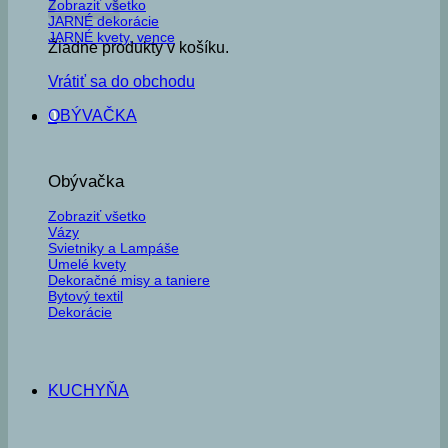
Zobraziť všetko
JARNÉ dekorácie
JARNÉ kvety, vence
Žiadne produkty v košíku.
Vrátiť sa do obchodu
OBÝVAČKA
0
Obývačka
Zobraziť všetko
Vázy
Svietniky a Lampáše
Umelé kvety
Dekoračné misy a taniere
Bytový textil
Dekorácie
KUCHYŇA