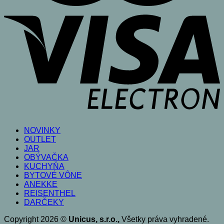
V
E
NOVINKY
OUTLET
JAR
OBÝVAČKA
KUCHYŇA
BYTOVÉ VÔNE
ANEKKE
REISENTHEL
DARČEKY
Copyright 2026 ©
Unicus, s.r.o.,
Všetky práva vyhradené.