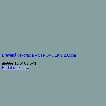
Drevená dekorácia – STROMČEK/2 28,5cm
Pôvodná
Aktuálna
25,90
€
15,54
€
s DPH
cena
cena
Pridať do košíka
bola:
je:
25,90€.
15,54€.