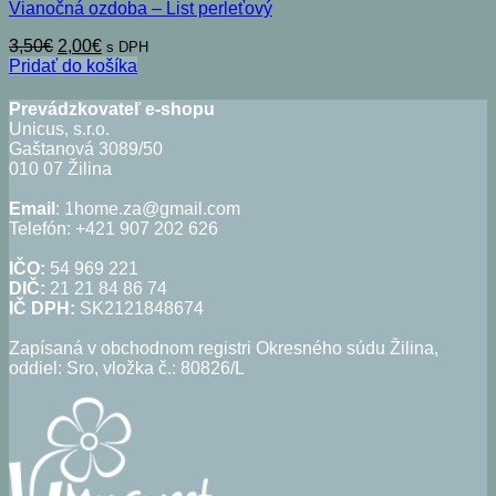
Vianočná ozdoba – List perleťový
Pôvodná
Aktuálna
3,50
€
2,00
€
s DPH
cena
cena
Pridať do košíka
bola:
je:
3,50€.
2,00€.
Prevádzkovateľ e-shopu
Unicus, s.r.o.
Gaštanová 3089/50
010 07 Žilina
Email
: 1home.za@gmail.com
Telefón: +421 907 202 626
IČO:
54 969 221
DIČ:
21 21 84 86 74
IČ DPH:
SK2121848674
Zapísaná v obchodnom registri Okresného súdu Žilina,
oddiel: Sro, vložka č.: 80826/L