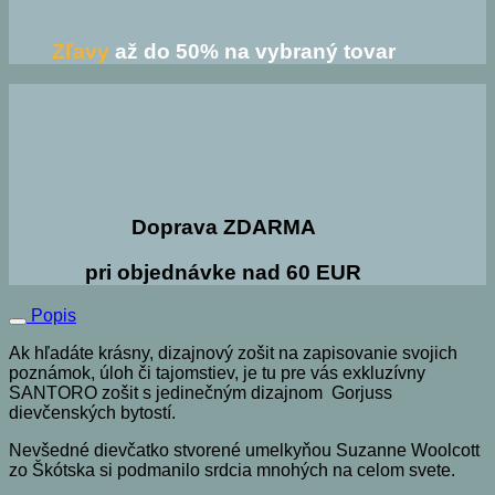
Zľavy
až do 50% na vybraný tovar
Doprava ZDARMA
pri objednávke nad 60 EUR
Popis
Ak hľadáte krásny, dizajnový zošit na zapisovanie svojich
poznámok, úloh či tajomstiev, je tu pre vás exkluzívny
SANTORO zošit s jedinečným dizajnom Gorjuss
dievčenských bytostí.
Nevšedné dievčatko stvorené umelkyňou Suzanne Woolcott
zo Škótska si podmanilo srdcia mnohých na celom svete.