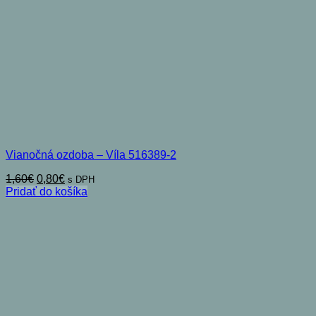
Vianočná ozdoba – Víla 516389-2
Pôvodná
Aktuálna
1,60
€
0,80
€
s DPH
cena
cena
Pridať do košíka
bola:
je:
1,60€.
0,80€.