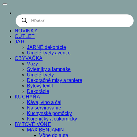
Products
search
NOVINKY
OUTLET
JAR
JARNÉ dekorácie
Umelé kvety / vence
OBÝVAČKA
Vázy
Svietniky a lampáše
Umelé kvety
Dekoračné misy a taniere
Bytový textil
Dekorácie
KUCHYŇA
Káva, víno a čaj
Na servírovanie
Kuchynské pomôcky
Koreničky a cukorničky
BYTOVÉ VÔNE
MAX BENJAMIN
Vône do auta