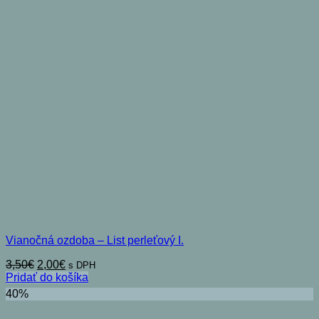
Vianočná ozdoba – List perleťový I.
Pôvodná
Aktuálna
3,50
€
2,00
€
s DPH
cena
cena
Pridať do košíka
bola:
je:
40%
3,50€.
2,00€.