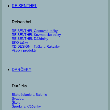
REISENTHEL
Reisenthel
REISENTHEL Cestovné tašky
REISENTHEL Kozmetické tašky
REISENTHEL Dáždniky
EKO tašky
XD DESIGN - Tašky a Ruksaky
Všetky produkty
DARČEKY
Darčeky
Blahoželanie a Balenie
Svadba
Škola
Šperky a Kľúčenky