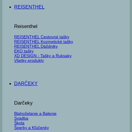
REISENTHEL
Reisenthel
REISENTHEL Cestovné tašky
REISENTHEL Kozmetické tašky
REISENTHEL Dáždniky
EKO tašky
XD DESIGN - Tašky a Ruksaky
Všetky produkty
DARČEKY
Darčeky
Blahoželanie a Balenie
Svadba
Škola
Šperky a Kľúčenky