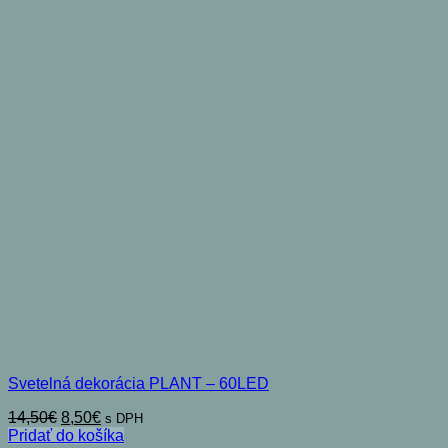
Svetelná dekorácia PLANT – 60LED
Pôvodná
Aktuálna
14,50
€
8,50
€
s DPH
cena
cena
Pridať do košíka