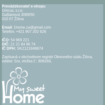
bola:
je:
14,50€.
8,50€.
Prevádzkovateľ e-shopu
Unicus, s.r.o.
Gaštanová 3089/50
010 07 Žilina
Email
: 1home.za@gmail.com
Telefón: +421 907 202 626
IČO:
54 969 221
DIČ:
21 21 84 86 74
IČ DPH:
SK2121848674
Zapísaná v obchodnom registri Okresného súdu Žilina,
oddiel: Sro, vložka č.: 80826/L