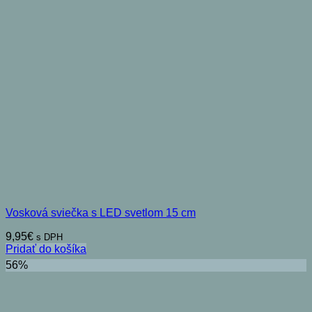
Vosková sviečka s LED svetlom 15 cm
9,95
€
s DPH
Pridať do košíka
56%