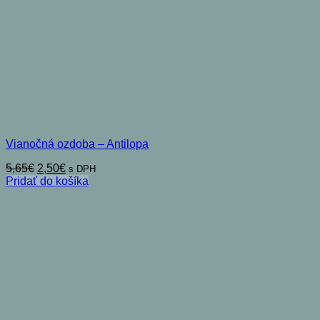
Vianočná ozdoba – Antilopa
Pôvodná
Aktuálna
5,65
€
2,50
€
s DPH
cena
cena
Pridať do košíka
bola:
je:
5,65€.
2,50€.