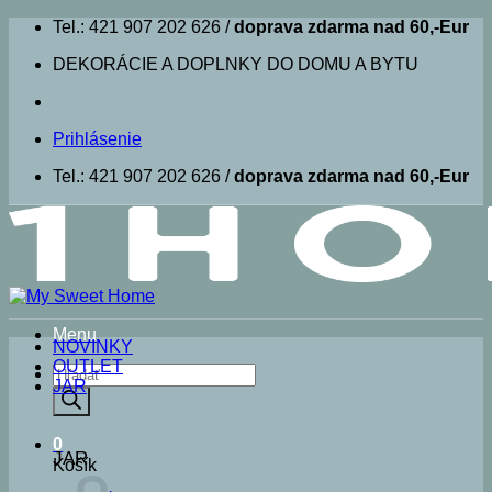
Skip
Tel.: 421 907 202 626 /
doprava zdarma nad 60,-Eur
to
DEKORÁCIE A DOPLNKY DO DOMU A BYTU
content
Prihlásenie
Tel.: 421 907 202 626 /
doprava zdarma nad 60,-Eur
Menu
NOVINKY
OUTLET
Products
JAR
search
0
JAR
Košík