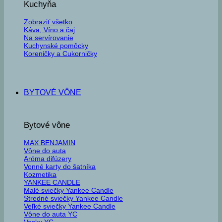
Kuchyňa
Zobraziť všetko
Káva, Víno a čaj
Na servírovanie
Kuchynské pomôcky
Koreničky a Cukorničky
BYTOVÉ VÔNE
Bytové vône
MAX BENJAMIN
Vône do auta
Aróma difúzery
Vonné karty do šatníka
Kozmetika
YANKEE CANDLE
Malé sviečky Yankee Candle
Stredné sviečky Yankee Candle
Veľké sviečky Yankee Candle
Vône do auta YC
Vosky YC