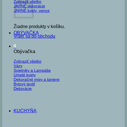
Zobraziť všetko
JARNÉ dekorácie
JARNÉ kvety, vence
Žiadne produkty v košíku.
OBÝVAČKA
Vrátiť sa do obchodu
0
Obývačka
Zobraziť všetko
Vázy
Svietniky a Lampáše
Umelé kvety
Dekoračné misy a taniere
Bytový textil
Dekorácie
KUCHYŇA