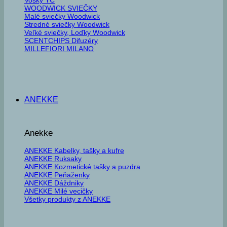
WOODWICK SVIEČKY
Malé sviečky Woodwick
Stredné sviečky Woodwick
Veľké sviečky, Loďky Woodwick
SCENTCHIPS Difuzéry
MILLEFIORI MILANO
ANEKKE
Anekke
ANEKKE Kabelky, tašky a kufre
ANEKKE Ruksaky
ANEKKE Kozmetické tašky a puzdra
ANEKKE Peňaženky
ANEKKE Dáždniky
ANEKKE Milé vecičky
Všetky produkty z ANEKKE