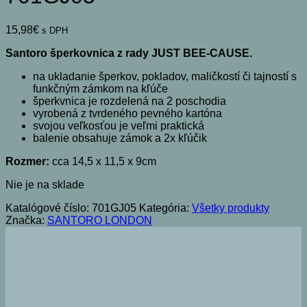
15,98
€
s DPH
Santoro šperkovnica z rady JUST BEE-CAUSE.
na ukladanie šperkov, pokladov, maličkostí či tajností s
funkčným zámkom na kľúče
šperkvnica je rozdelená na 2 poschodia
vyrobená z tvrdeného pevného kartóna
svojou veľkosťou je veľmi praktická
balenie obsahuje zámok a 2x kľúčik
Rozmer:
cca 14,5 x 11,5 x 9cm
Nie je na sklade
Katalógové číslo:
701GJ05
Kategória:
Všetky produkty
Značka:
SANTORO LONDON