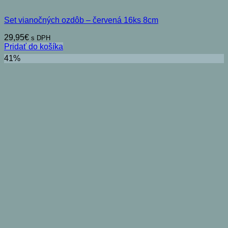
Set vianočných ozdôb – červená 16ks 8cm
29,95
€
s DPH
Pridať do košíka
41%