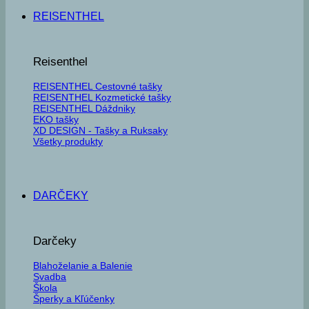
REISENTHEL
Reisenthel
REISENTHEL Cestovné tašky
REISENTHEL Kozmetické tašky
REISENTHEL Dáždniky
EKO tašky
XD DESIGN - Tašky a Ruksaky
Všetky produkty
DARČEKY
Darčeky
Blahoželanie a Balenie
Svadba
Škola
Šperky a Kľúčenky