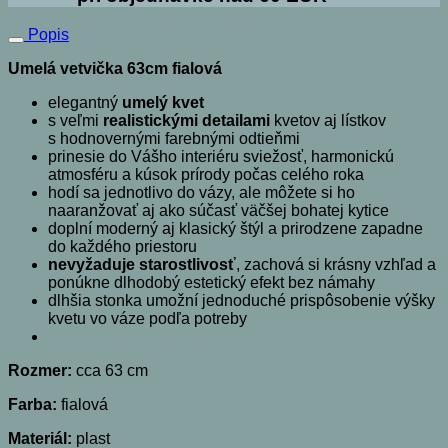
Popis
Umelá vetvička 63cm fialová
elegantný
umelý kvet
s veľmi
realistickými detailami
kvetov aj lístkov
s hodnovernými farebnými odtieňmi
prinesie do Vášho interiéru sviežosť, harmonickú
atmosféru a kúsok prírody počas celého roka
hodí sa jednotlivo do vázy, ale môžete si ho
naaranžovať aj ako súčasť väčšej bohatej kytice
doplní moderný aj klasický štýl a prirodzene zapadne
do každého priestoru
nevyžaduje starostlivosť
, zachová si krásny vzhľad a
ponúkne dlhodobý estetický efekt bez námahy
dlhšia stonka umožní jednoduché prispôsobenie výšky
kvetu vo váze podľa potreby
Rozmer:
cca 63 cm
Farba:
fialová
Materiál:
plast