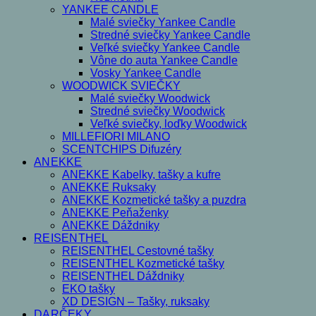
YANKEE CANDLE
Malé sviečky Yankee Candle
Stredné sviečky Yankee Candle
Veľké sviečky Yankee Candle
Vône do auta Yankee Candle
Vosky Yankee Candle
WOODWICK SVIEČKY
Malé sviečky Woodwick
Stredné sviečky Woodwick
Veľké sviečky, loďky Woodwick
MILLEFIORI MILANO
SCENTCHIPS Difuzéry
ANEKKE
ANEKKE Kabelky, tašky a kufre
ANEKKE Ruksaky
ANEKKE Kozmetické tašky a puzdra
ANEKKE Peňaženky
ANEKKE Dáždniky
REISENTHEL
REISENTHEL Cestovné tašky
REISENTHEL Kozmetické tašky
REISENTHEL Dáždniky
EKO tašky
XD DESIGN – Tašky, ruksaky
DARČEKY