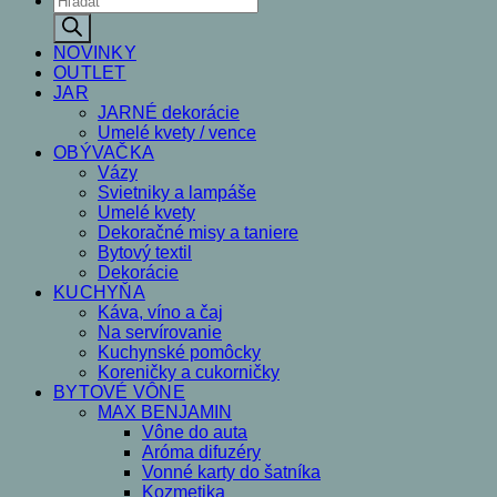
search
NOVINKY
OUTLET
JAR
JARNÉ dekorácie
Umelé kvety / vence
OBÝVAČKA
Vázy
Svietniky a lampáše
Umelé kvety
Dekoračné misy a taniere
Bytový textil
Dekorácie
KUCHYŇA
Káva, víno a čaj
Na servírovanie
Kuchynské pomôcky
Koreničky a cukorničky
BYTOVÉ VÔNE
MAX BENJAMIN
Vône do auta
Aróma difuzéry
Vonné karty do šatníka
Kozmetika