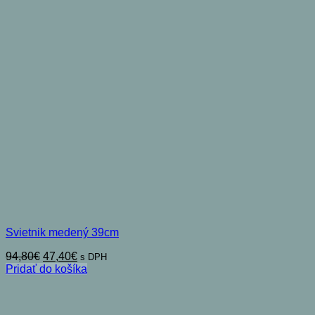
Svietnik medený 39cm
Pôvodná
Aktuálna
94,80
€
47,40
€
s DPH
cena
cena
Pridať do košíka
bola:
je:
94,80€.
47,40€.