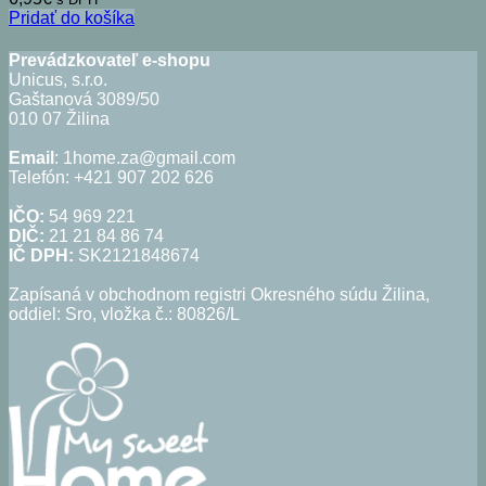
Pridať do košíka
Prevádzkovateľ e-shopu
Unicus, s.r.o.
Gaštanová 3089/50
010 07 Žilina
Email
: 1home.za@gmail.com
Telefón: +421 907 202 626
IČO:
54 969 221
DIČ:
21 21 84 86 74
IČ DPH:
SK2121848674
Zapísaná v obchodnom registri Okresného súdu Žilina,
oddiel: Sro, vložka č.: 80826/L