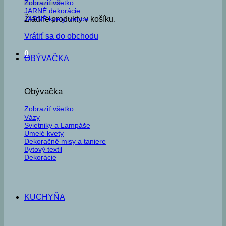
Zobraziť všetko
JARNÉ dekorácie
JARNÉ kvety, vence
Žiadne produkty v košíku.
Vrátiť sa do obchodu
0
OBÝVAČKA
Obývačka
Zobraziť všetko
Vázy
Svietniky a Lampáše
Umelé kvety
Dekoračné misy a taniere
Bytový textil
Dekorácie
KUCHYŇA