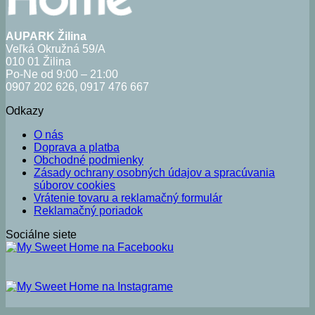
AUPARK Žilina
Veľká Okružná 59/A
010 01 Žilina
Po-Ne od 9:00 – 21:00
0907 202 626, 0917 476 667
Odkazy
O nás
Doprava a platba
Obchodné podmienky
Zásady ochrany osobných údajov a spracúvania
súborov cookies
Vrátenie tovaru a reklamačný formulár
Reklamačný poriadok
Sociálne siete
V