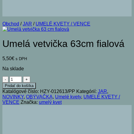
Obchod
/
JAR
/
UMELÉ KVETY / VENCE
Umelá vetvička 63cm fialová
5,50
€
s DPH
Na sklade
množstvo
Umelá
Pridať do košíka
vetvička
Katalógové číslo:
HZY-012613/PP
Kategórií:
JAR
,
63cm
NOVINKY
,
OBÝVAČKA
,
Umelé kvety
,
UMELÉ KVETY /
fialová
VENCE
Značka:
umelý kvet