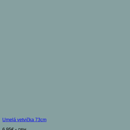
Umelá vetvička 73cm
6,95
€
s DPH