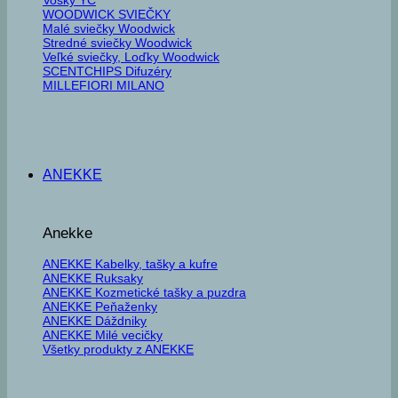
WOODWICK SVIEČKY
Malé sviečky Woodwick
Stredné sviečky Woodwick
Veľké sviečky, Loďky Woodwick
SCENTCHIPS Difuzéry
MILLEFIORI MILANO
ANEKKE
Anekke
ANEKKE Kabelky, tašky a kufre
ANEKKE Ruksaky
ANEKKE Kozmetické tašky a puzdra
ANEKKE Peňaženky
ANEKKE Dáždniky
ANEKKE Milé vecičky
Všetky produkty z ANEKKE