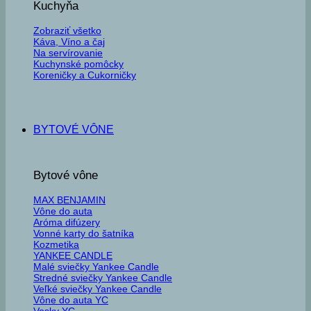
Kuchyňa
Zobraziť všetko
Káva, Víno a čaj
Na servírovanie
Kuchynské pomôcky
Koreničky a Cukorničky
BYTOVÉ VÔNE
Bytové vône
MAX BENJAMIN
Vône do auta
Aróma difúzery
Vonné karty do šatníka
Kozmetika
YANKEE CANDLE
Malé sviečky Yankee Candle
Stredné sviečky Yankee Candle
Veľké sviečky Yankee Candle
Vône do auta YC
Vosky YC