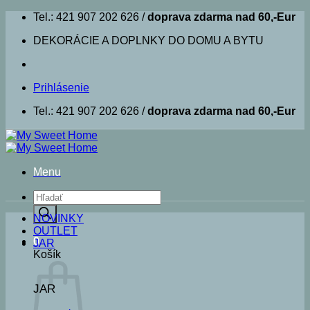
Skip
Tel.: 421 907 202 626 /
doprava zdarma nad 60,-Eur
to
DEKORÁCIE A DOPLNKY DO DOMU A BYTU
content
Prihlásenie
Tel.: 421 907 202 626 /
doprava zdarma nad 60,-Eur
Menu
Products
search
NOVINKY
OUTLET
0
JAR
Košík
JAR