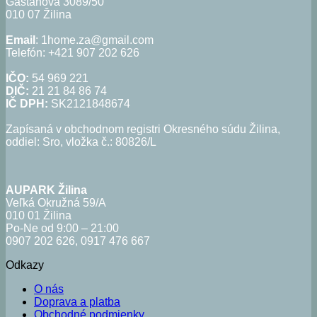
Gaštanová 3089/50
010 07 Žilina
Email
: 1home.za@gmail.com
Telefón: +421 907 202 626
IČO:
54 969 221
DIČ:
21 21 84 86 74
IČ DPH:
SK2121848674
Zapísaná v obchodnom registri Okresného súdu Žilina,
oddiel: Sro, vložka č.: 80826/L
AUPARK Žilina
Veľká Okružná 59/A
010 01 Žilina
Po-Ne od 9:00 – 21:00
0907 202 626, 0917 476 667
Odkazy
O nás
Doprava a platba
Obchodné podmienky