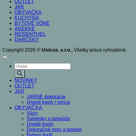
OUTLET
JAR
OBÝVAČKA
KUCHYŇA
BYTOVÉ VÔNE
ANEKKE
REISENTHEL
DARČEKY
Copyright 2026 ©
Unicus, s.r.o.,
Všetky práva vyhradené.
Products
search
NOVINKY
OUTLET
JAR
JARNÉ dekorácie
Umelé kvety / vence
OBÝVAČKA
Vázy
Svietniky a lampáše
Umelé kvety
Dekoračné misy a taniere
Bytový textil