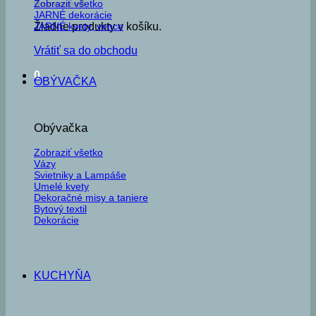
Zobraziť všetko
JARNÉ dekorácie
JARNÉ kvety, vence
Žiadne produkty v košíku.
Vrátiť sa do obchodu
0
OBÝVAČKA
Obývačka
Zobraziť všetko
Vázy
Svietniky a Lampáše
Umelé kvety
Dekoračné misy a taniere
Bytový textil
Dekorácie
KUCHYŇA