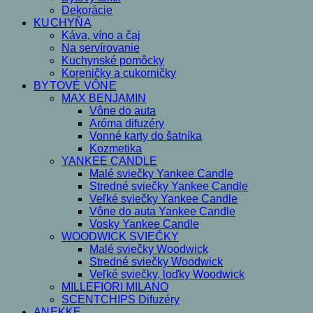
Dekorácie
KUCHYŇA
Káva, víno a čaj
Na servírovanie
Kuchynské pomôcky
Koreničky a cukorničky
BYTOVÉ VÔNE
MAX BENJAMIN
Vône do auta
Aróma difuzéry
Vonné karty do šatníka
Kozmetika
YANKEE CANDLE
Malé sviečky Yankee Candle
Stredné sviečky Yankee Candle
Veľké sviečky Yankee Candle
Vône do auta Yankee Candle
Vosky Yankee Candle
WOODWICK SVIEČKY
Malé sviečky Woodwick
Stredné sviečky Woodwick
Veľké sviečky, loďky Woodwick
MILLEFIORI MILANO
SCENTCHIPS Difuzéry
ANEKKE