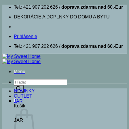
Skip
Tel.: 421 907 202 626 /
doprava zdarma nad 60,-Eur
to
DEKORÁCIE A DOPLNKY DO DOMU A BYTU
content
Prihlásenie
Tel.: 421 907 202 626 /
doprava zdarma nad 60,-Eur
Menu
Products
search
NOVINKY
OUTLET
0
JAR
Košík
JAR