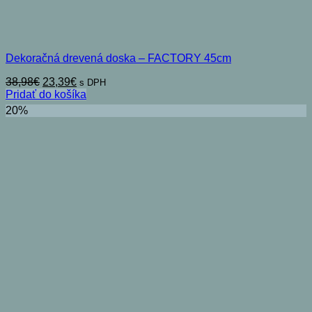
Dekoračná drevená doska – FACTORY 45cm
Pôvodná
Aktuálna
38,98
€
23,39
€
s DPH
cena
cena
Pridať do košíka
bola:
je:
20%
38,98€.
23,39€.