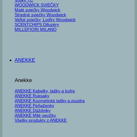
WOODWICK SVIEČKY
Malé sviečky Woodwick
Stredné sviečky Woodwick
Veľké sviečky, Loďky Woodwick
SCENTCHIPS Difuzéry
MILLEFIORI MILANO
ANEKKE
Anekke
ANEKKE Kabelky, tašky a kufre
ANEKKE Ruksaky
ANEKKE Kozmetické tašky a puzdra
ANEKKE Peňaženky
ANEKKE Dáždniky
ANEKKE Milé vecičky
Všetky produkty z ANEKKE