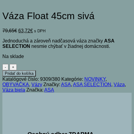
Váza Float 45cm sivá
Pôvodná
Aktuálna
79,65
€
63,72
€
s DPH
cena
cena
Jednoduchá a zároveň nadčasová váza značky
ASA
bola:
je:
SELECTION
nesmie chýbať v žiadnej domácnosti.
79,65€.
63,72€.
Na sklade
množstvo
Váza
Pridať do košíka
Float
Katalógové číslo:
9309/380
Kategórie:
NOVINKY
,
45cm
OBÝVAČKA
,
Vázy
Značky:
ASA
,
ASA SELECTION
,
Váza
,
sivá
Váza biela
Značka:
ASA