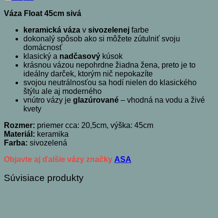
Váza Float 45cm sivá
keramická váza
v
sivozelenej
farbe
dokonalý spôsob ako si môžete zútulniť svoju
domácnosť
klasický a
nadčasový
kúsok
krásnou vázou nepohrdne žiadna žena, preto je to
ideálny darček, ktorým nič nepokazíte
svojou neutrálnosťou sa hodí nielen do klasického
štýlu ale aj moderného
vnútro vázy je
glazúrované
– vhodná na vodu a živé
kvety
Rozmer:
priemer cca: 20,5cm, výška: 45cm
Materiál:
keramika
Farba:
sivozelená
Objavte aj ďalšie vázy značky
ASA
Súvisiace produkty