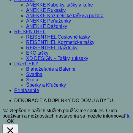
ANEKKE Kabelky, tašky a kufre
ANEKKE Ruksaky
ANEKKE Kozmetické tašky a puzdra
ANEKKE Peňaženky
ANEKKE Dáždniky
REISENTHEL
REISENTHEL Cestovné tašky
REISENTHEL Kozmetické tašky
REISENTHEL Dáždniky
EKO tašky
XD DESIGN – Tašky, ruksaky
DARČEKY
Blahoželanie a Balenie
Svadba
Škola
Šperky a Kľúčenky
Prihlásenie
DEKORÁCIE A DOPLNKY DO DOMU A BYTU
Na zlepšenie našich služieb používame cookies. O ich
používaní a možnostiach nastavenia sa môžete informovať
tu
.
OK