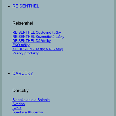
REISENTHEL
Reisenthel
REISENTHEL Cestovné tašky
REISENTHEL Kozmetické tašky
REISENTHEL Dáždniky
EKO tašky
XD DESIGN - Tašky a Ruksaky
Všetky produkty
DARČEKY
Darčeky
Blahoželanie a Balenie
Svadba
Škola
Šperky a Kľúčenky