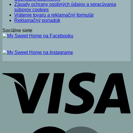
Zásady ochrany osobných údajov a spracúvania
súborov cookies
Vrátenie tovaru a reklamačný formulár
Reklamačný poriadok
Sociálne siete
V
M