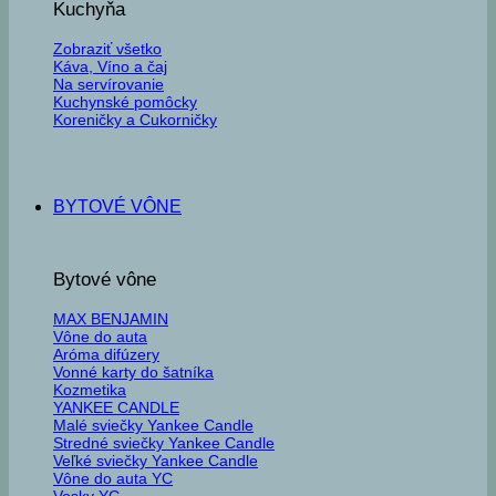
Kuchyňa
Zobraziť všetko
Káva, Víno a čaj
Na servírovanie
Kuchynské pomôcky
Koreničky a Cukorničky
BYTOVÉ VÔNE
Bytové vône
MAX BENJAMIN
Vône do auta
Aróma difúzery
Vonné karty do šatníka
Kozmetika
YANKEE CANDLE
Malé sviečky Yankee Candle
Stredné sviečky Yankee Candle
Veľké sviečky Yankee Candle
Vône do auta YC
Vosky YC