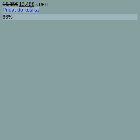
Pôvodná
Aktuálna
16,85
€
13,48
€
s DPH
cena
cena
Pridať do košíka
bola:
je:
66%
16,85€.
13,48€.