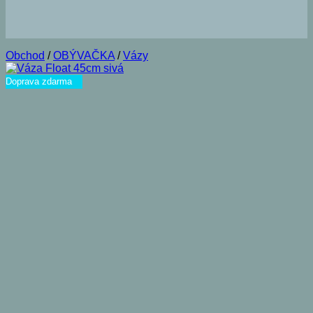
Obchod
/
OBÝVAČKA
/
Vázy
Doprava zdarma