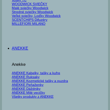
WOODWICK SVIEČKY
Malé sviečky Woodwick
Stredné sviečky Woodwick
Veľké sviečky, Loďky Woodwick
SCENTCHIPS Difuzéry
MILLEFIORI MILANO
ANEKKE
Anekke
ANEKKE Kabelky, tašky a kufre
ANEKKE Ruksaky
ANEKKE Kozmetické tašky a puzdra
ANEKKE Peňaženky
ANEKKE Dáždniky
ANEKKE Milé vecičky
Všetky produkty z ANEKKE