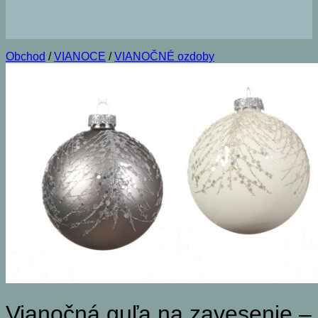
Obchod
/
VIANOCE
/
VIANOČNÉ ozdoby
Vianočná guľa na zavesenie –