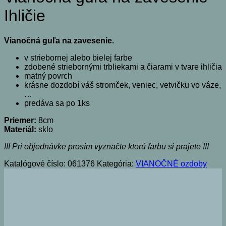
Ihličie
Vianočná guľa na zavesenie.
v striebornej alebo bielej farbe
zdobené striebornými trbliekami a čiarami v tvare ihličia
matný povrch
krásne dozdobí váš stromček, veniec, vetvičku vo váze,
…
predáva sa po 1ks
Priemer:
8cm
Materiál:
sklo
!!! Pri objednávke prosím vyznačte ktorú farbu si prajete !!!
Katalógové číslo:
061376
Kategória:
VIANOČNÉ ozdoby