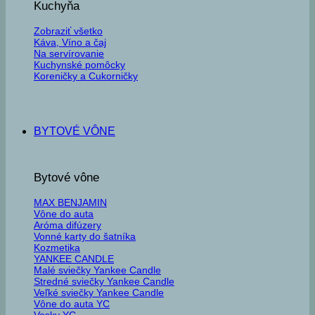
Kuchyňa
Zobraziť všetko
Káva, Víno a čaj
Na servírovanie
Kuchynské pomôcky
Koreničky a Cukorničky
BYTOVÉ VÔNE
Bytové vône
MAX BENJAMIN
Vône do auta
Aróma difúzery
Vonné karty do šatníka
Kozmetika
YANKEE CANDLE
Malé sviečky Yankee Candle
Stredné sviečky Yankee Candle
Veľké sviečky Yankee Candle
Vône do auta YC
Vosky YC