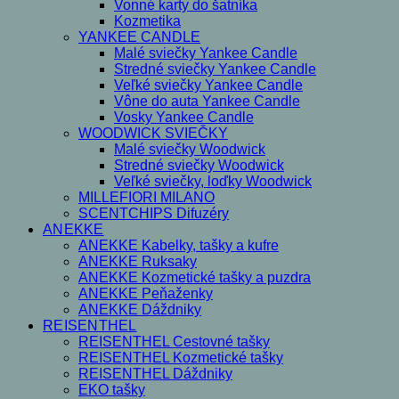
Vonné karty do šatníka
Kozmetika
YANKEE CANDLE
Malé sviečky Yankee Candle
Stredné sviečky Yankee Candle
Veľké sviečky Yankee Candle
Vône do auta Yankee Candle
Vosky Yankee Candle
WOODWICK SVIEČKY
Malé sviečky Woodwick
Stredné sviečky Woodwick
Veľké sviečky, loďky Woodwick
MILLEFIORI MILANO
SCENTCHIPS Difuzéry
ANEKKE
ANEKKE Kabelky, tašky a kufre
ANEKKE Ruksaky
ANEKKE Kozmetické tašky a puzdra
ANEKKE Peňaženky
ANEKKE Dáždniky
REISENTHEL
REISENTHEL Cestovné tašky
REISENTHEL Kozmetické tašky
REISENTHEL Dáždniky
EKO tašky