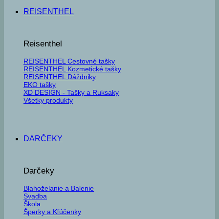
REISENTHEL
Reisenthel
REISENTHEL Cestovné tašky
REISENTHEL Kozmetické tašky
REISENTHEL Dáždniky
EKO tašky
XD DESIGN - Tašky a Ruksaky
Všetky produkty
DARČEKY
Darčeky
Blahoželanie a Balenie
Svadba
Škola
Šperky a Kľúčenky