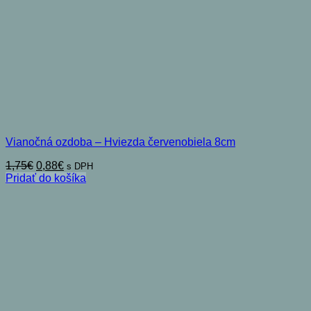
Vianočná ozdoba – Hviezda červenobiela 8cm
Pôvodná
Aktuálna
1,75
€
0,88
€
s DPH
cena
cena
Pridať do košíka
bola:
je:
1,75€.
0,88€.