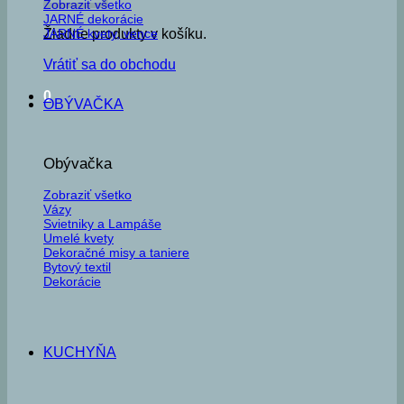
Zobraziť všetko
JARNÉ dekorácie
JARNÉ kvety, vence
Žiadne produkty v košíku.
Vrátiť sa do obchodu
0
OBÝVAČKA
Obývačka
Zobraziť všetko
Vázy
Svietniky a Lampáše
Umelé kvety
Dekoračné misy a taniere
Bytový textil
Dekorácie
KUCHYŇA