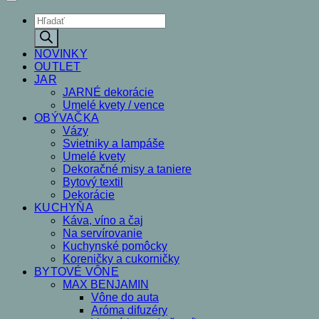
Products
search
NOVINKY
OUTLET
JAR
JARNÉ dekorácie
Umelé kvety / vence
OBÝVAČKA
Vázy
Svietniky a lampáše
Umelé kvety
Dekoračné misy a taniere
Bytový textil
Dekorácie
KUCHYŇA
Káva, víno a čaj
Na servírovanie
Kuchynské pomôcky
Koreničky a cukorničky
BYTOVÉ VÔNE
MAX BENJAMIN
Vône do auta
Aróma difuzéry