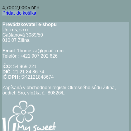
Pôvodná
Aktuálna
4,70
€
2,00
€
s DPH
cena
cena
Pridať do košíka
bola:
je:
4,70€.
2,00€.
Prevádzkovateľ e-shopu
Unicus, s.r.o.
Gaštanová 3089/50
010 07 Žilina
Email
: 1home.za@gmail.com
Telefón: +421 907 202 626
IČO:
54 969 221
DIČ:
21 21 84 86 74
IČ DPH:
SK2121848674
Zapísaná v obchodnom registri Okresného súdu Žilina,
oddiel: Sro, vložka č.: 80826/L