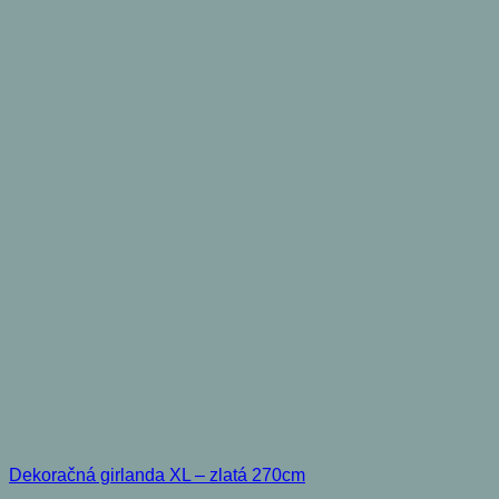
Dekoračná girlanda XL – zlatá 270cm