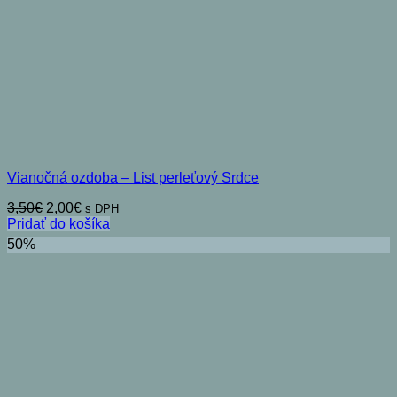
Vianočná ozdoba – List perleťový Srdce
Pôvodná
Aktuálna
3,50
€
2,00
€
s DPH
cena
cena
Pridať do košíka
bola:
je:
50%
3,50€.
2,00€.