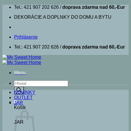
Skip
Tel.: 421 907 202 626 /
doprava zdarma nad 60,-Eur
to
DEKORÁCIE A DOPLNKY DO DOMU A BYTU
content
Prihlásenie
Tel.: 421 907 202 626 /
doprava zdarma nad 60,-Eur
Menu
Products
search
NOVINKY
OUTLET
0
JAR
Košík
JAR