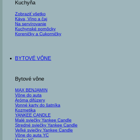
Kuchyňa
Zobraziť všetko
Káva, Víno a čaj
Na servírovanie
Kuchynské pomôcky
Koreničky a Cukorničky
BYTOVÉ VÔNE
Bytové vône
MAX BENJAMIN
Vône do auta
Aróma difúzery
Vonné karty do šatníka
Kozmetika
YANKEE CANDLE
Malé sviečky Yankee Candle
Stredné sviečky Yankee Candle
Veľké sviečky Yankee Candle
Vône do auta YC
Vosky YC