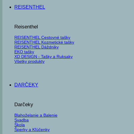
REISENTHEL
Reisenthel
REISENTHEL Cestovné tašky
REISENTHEL Kozmetické tašky
REISENTHEL Dáždniky
EKO tašky
XD DESIGN - Tašky a Ruksaky
Všetky produkty
DARČEKY
Darčeky
Blahoželanie a Balenie
Svadba
Škola
Šperky a Kľúčenky