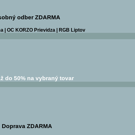
sobný odber ZDARMA
a | OC KORZO Prievidza | RGB Liptov
ž do 50% na vybraný tovar
Doprava ZDARMA