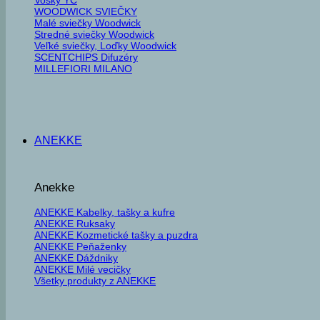
WOODWICK SVIEČKY
Malé sviečky Woodwick
Stredné sviečky Woodwick
Veľké sviečky, Loďky Woodwick
SCENTCHIPS Difuzéry
MILLEFIORI MILANO
ANEKKE
Anekke
ANEKKE Kabelky, tašky a kufre
ANEKKE Ruksaky
ANEKKE Kozmetické tašky a puzdra
ANEKKE Peňaženky
ANEKKE Dáždniky
ANEKKE Milé vecičky
Všetky produkty z ANEKKE