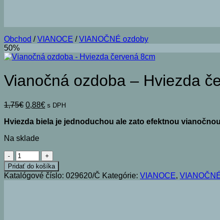
Obchod
/
VIANOCE
/
VIANOČNÉ ozdoby
50%
Vianočná ozdoba – Hviezda č
Pôvodná
Aktuálna
1,75
€
0,88
€
s DPH
cena
cena
Hviezda biela je jednoduchou ale zato efektnou vianočno
bola:
je:
1,75€.
0,88€.
Na sklade
množstvo
Vianočná
Pridať do košíka
ozdoba
Katalógové číslo:
029620/Č
Kategórie:
VIANOCE
,
VIANOČNÉ
-
Hviezda
červená
8cm