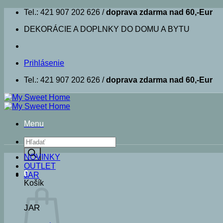
Skip
Tel.: 421 907 202 626 /
doprava zdarma nad 60,-Eur
to
DEKORÁCIE A DOPLNKY DO DOMU A BYTU
content
Prihlásenie
Tel.: 421 907 202 626 /
doprava zdarma nad 60,-Eur
Menu
Products
search
NOVINKY
OUTLET
0
JAR
Košík
JAR