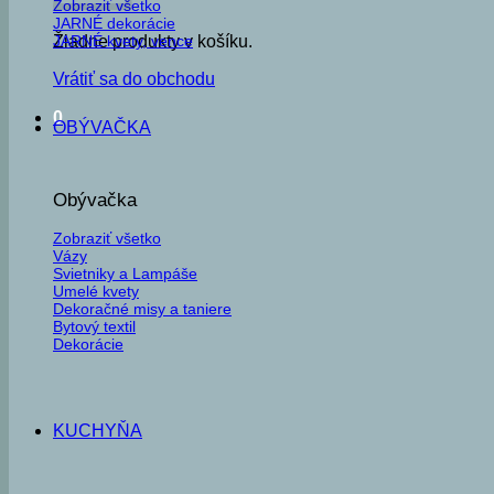
Zobraziť všetko
JARNÉ dekorácie
JARNÉ kvety, vence
Žiadne produkty v košíku.
Vrátiť sa do obchodu
0
OBÝVAČKA
Obývačka
Zobraziť všetko
Vázy
Svietniky a Lampáše
Umelé kvety
Dekoračné misy a taniere
Bytový textil
Dekorácie
KUCHYŇA