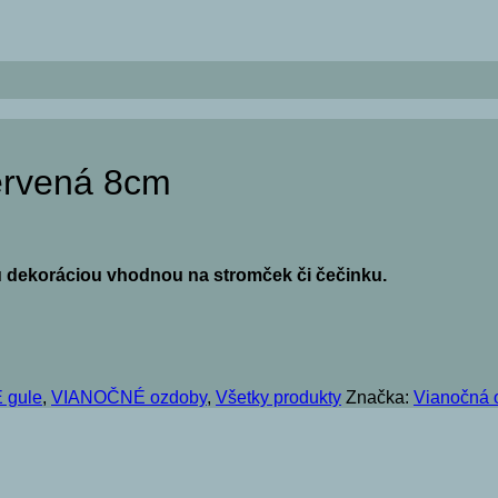
ervená 8cm
u dekoráciou vhodnou na stromček či čečinku.
 gule
,
VIANOČNÉ ozdoby
,
Všetky produkty
Značka:
Vianočná 