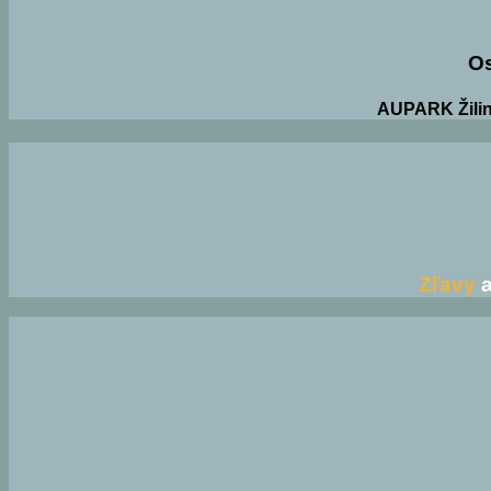
O
AUPARK Žilin
Zľavy
a