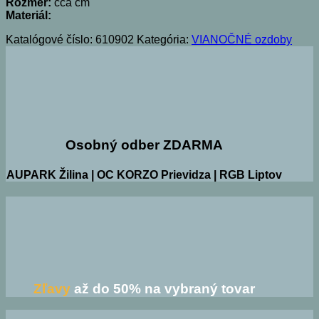
Rozmer:
cca cm
Materiál:
Katalógové číslo:
610902
Kategória:
VIANOČNÉ ozdoby
Osobný odber ZDARMA
AUPARK Žilina | OC KORZO Prievidza | RGB Liptov
Zľavy
až do 50% na vybraný tovar