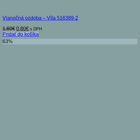
Vianočná ozdoba – Víla 516389-2
Pôvodná
Aktuálna
1,60
€
0,80
€
s DPH
cena
cena
Pridať do košíka
bola:
je:
63%
1,60€.
0,80€.