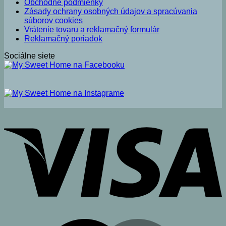
Obchodné podmienky
Zásady ochrany osobných údajov a spracúvania
súborov cookies
Vrátenie tovaru a reklamačný formulár
Reklamačný poriadok
Sociálne siete
V
M