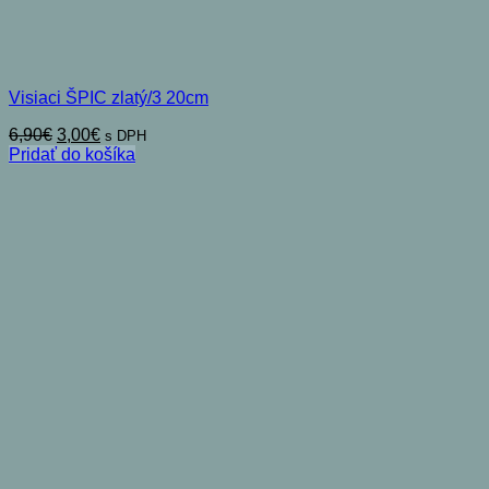
Visiaci ŠPIC zlatý/3 20cm
Pôvodná
Aktuálna
6,90
€
3,00
€
s DPH
cena
cena
Pridať do košíka
bola:
je:
6,90€.
3,00€.