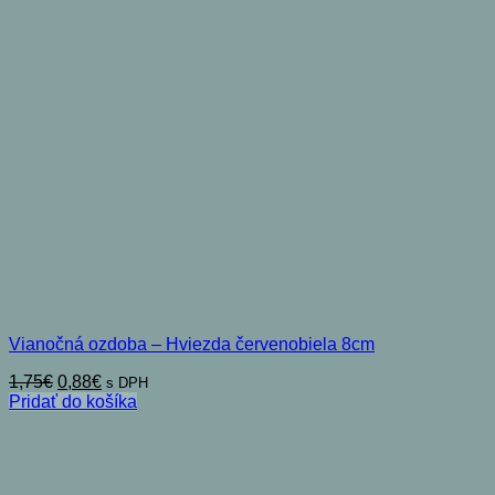
Vianočná ozdoba – Hviezda červenobiela 8cm
Pôvodná
Aktuálna
1,75
€
0,88
€
s DPH
cena
cena
Pridať do košíka
bola:
je:
1,75€.
0,88€.