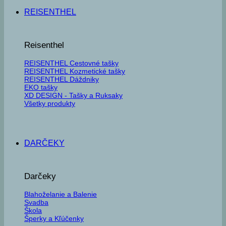
REISENTHEL
Reisenthel
REISENTHEL Cestovné tašky
REISENTHEL Kozmetické tašky
REISENTHEL Dáždniky
EKO tašky
XD DESIGN - Tašky a Ruksaky
Všetky produkty
DARČEKY
Darčeky
Blahoželanie a Balenie
Svadba
Škola
Šperky a Kľúčenky