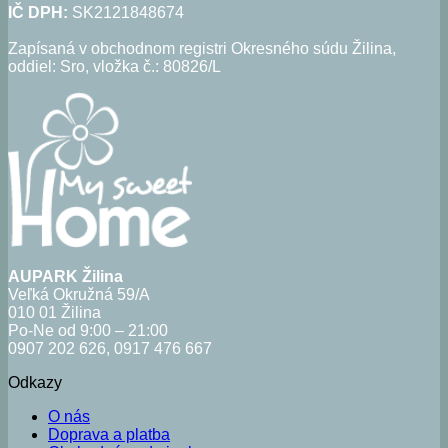
IČ DPH:
SK2121848674
Zapísaná v obchodnom registri Okresného súdu Žilina,
oddiel: Sro, vložka č.: 80826/L
AUPARK Žilina
Veľká Okružná 59/A
010 01 Žilina
Po-Ne od 9:00 – 21:00
0907 202 626, 0917 476 667
Odkazy
O nás
Doprava a platba