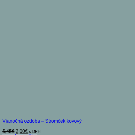
Vianočná ozdoba – Stromček kovový
Pôvodná
Aktuálna
5,45
€
2,00
€
s DPH