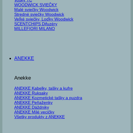
WOODWICK SVIEČKY
Malé sviečky Woodwick
Stredné sviečky Woodwick
Veľké sviečky, Loďky Woodwick
SCENTCHIPS Difuzéry
MILLEFIORI MILANO
ANEKKE
Anekke
ANEKKE Kabelky, tašky a kufre
ANEKKE Ruksaky
ANEKKE Kozmetické tašky a puzdra
ANEKKE Peňaženky
ANEKKE Dáždniky
ANEKKE Milé vecičky
Všetky produkty z ANEKKE