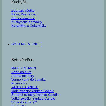
Kuchyňa
Zobraziť všetko
Káva, Víno a čaj
Na servírovanie
Kuchynské pomôcky
Koreničky a Cukorničky
BYTOVÉ VÔNE
Bytové vône
MAX BENJAMIN
Vône do auta
Aróma difúzery
Vonné karty do šatníka
Kozmetika
YANKEE CANDLE
Malé sviečky Yankee Candle
Stredné sviečky Yankee Candle
Veľké sviečky Yankee Candle
Vône do auta YC
Vosky YC