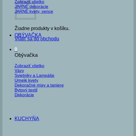
Zobraziť všetko
JARNÉ dekorácie
JARNÉ kvety, vence
Žiadne produkty v košíku.
OBÝVAČKA
Vrátiť sa do obchodu
0
Obývačka
Zobraziť všetko
Vázy
Svietniky a Lampáše
Umelé kvety
Dekoračné misy a taniere
Bytový textil
Dekorácie
KUCHYŇA