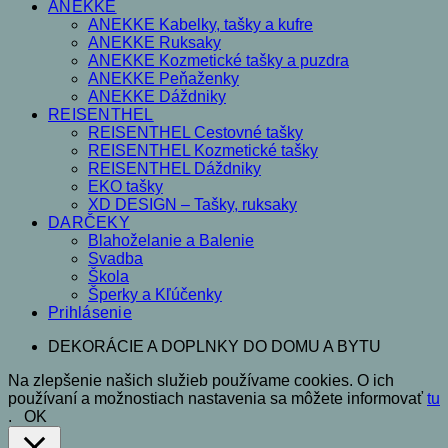
ANEKKE
ANEKKE Kabelky, tašky a kufre
ANEKKE Ruksaky
ANEKKE Kozmetické tašky a puzdra
ANEKKE Peňaženky
ANEKKE Dáždniky
REISENTHEL
REISENTHEL Cestovné tašky
REISENTHEL Kozmetické tašky
REISENTHEL Dáždniky
EKO tašky
XD DESIGN – Tašky, ruksaky
DARČEKY
Blahoželanie a Balenie
Svadba
Škola
Šperky a Kľúčenky
Prihlásenie
DEKORÁCIE A DOPLNKY DO DOMU A BYTU
Na zlepšenie našich služieb používame cookies. O ich
používaní a možnostiach nastavenia sa môžete informovať
tu
.
OK