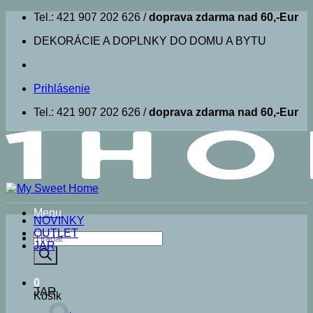
Skip
Tel.: 421 907 202 626 /
doprava zdarma nad 60,-Eur
to
DEKORÁCIE A DOPLNKY DO DOMU A BYTU
content
Prihlásenie
Tel.: 421 907 202 626 /
doprava zdarma nad 60,-Eur
Menu
NOVINKY
OUTLET
Products
JAR
search
0
JAR
Košík