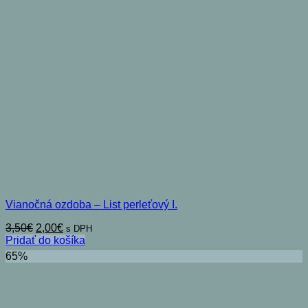
Vianočná ozdoba – List perleťový I.
Pôvodná
Aktuálna
3,50
€
2,00
€
s DPH
cena
cena
Pridať do košíka
bola:
je:
65%
3,50€.
2,00€.