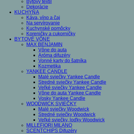
Bytový textil
Dekorácie
KUCHYŇA
Káva, víno a čaj
Na servírovanie
Kuchynské pomôcky
Koreničky a cukorničky
BYTOVÉ VÔNE
MAX BENJAMIN
Vône do auta
Aróma difuzéry
Vonné karty do šatníka
Kozmetika
YANKEE CANDLE
Malé sviečky Yankee Candle
Stredné sviečky Yankee Candle
Veľké sviečky Yankee Candle
Vône do auta Yankee Candle
Vosky Yankee Candle
WOODWICK SVIEČKY
Malé sviečky Woodwick
Stredné sviečky Woodwick
Veľké sviečky, loďky Woodwick
MILLEFIORI MILANO
SCENTCHIPS Difuzéry