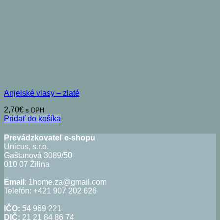
Anjelské vlasy – zlaté
2,70
€
s DPH
Pridať do košíka
Prevádzkovateľ e-shopu
Unicus, s.r.o.
Gaštanová 3089/50
010 07 Žilina
Email
: 1home.za@gmail.com
Telefón: +421 907 202 626
IČO:
54 969 221
DIČ:
21 21 84 86 74