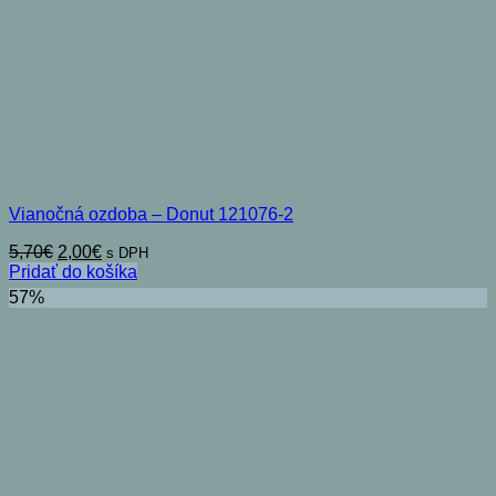
Vianočná ozdoba – Donut 121076-2
Pôvodná
Aktuálna
5,70
€
2,00
€
s DPH
cena
cena
Pridať do košíka
bola:
je:
57%
5,70€.
2,00€.