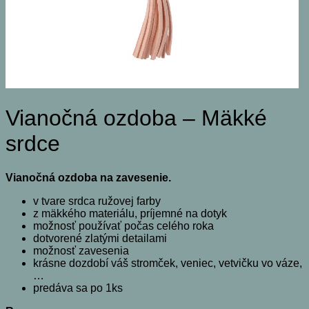
Vianočná ozdoba – Mäkké
srdce
Vianočná ozdoba na zavesenie.
v tvare srdca ružovej farby
z mäkkého materiálu, príjemné na dotyk
možnosť používať počas celého roka
dotvorené zlatými detailami
možnosť zavesenia
krásne dozdobí váš stromček, veniec, vetvičku vo váze,
…
predáva sa po 1ks