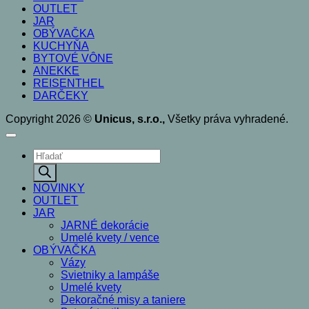
OUTLET
JAR
OBÝVAČKA
KUCHYŇA
BYTOVÉ VÔNE
ANEKKE
REISENTHEL
DARČEKY
Copyright 2026 ©
Unicus, s.r.o.,
Všetky práva vyhradené.
Products
search
NOVINKY
OUTLET
JAR
JARNÉ dekorácie
Umelé kvety / vence
OBÝVAČKA
Vázy
Svietniky a lampáše
Umelé kvety
Dekoračné misy a taniere