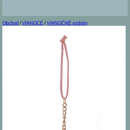
Obchod
/
VIANOCE
/
VIANOČNÉ ozdoby