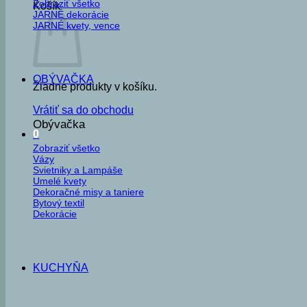
Zobraziť všetko
Košík
JARNÉ dekorácie
JARNÉ kvety, vence
OBÝVAČKA
Žiadne produkty v košíku.
Vrátiť sa do obchodu
Obývačka
0
Zobraziť všetko
Vázy
Svietniky a Lampáše
Umelé kvety
Dekoračné misy a taniere
Bytový textil
Dekorácie
KUCHYŇA