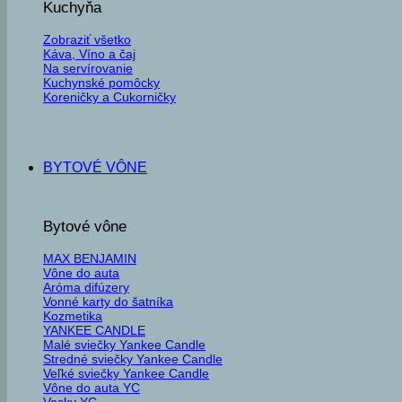
Kuchyňa
Zobraziť všetko
Káva, Víno a čaj
Na servírovanie
Kuchynské pomôcky
Koreničky a Cukorničky
BYTOVÉ VÔNE
Bytové vône
MAX BENJAMIN
Vône do auta
Aróma difúzery
Vonné karty do šatníka
Kozmetika
YANKEE CANDLE
Malé sviečky Yankee Candle
Stredné sviečky Yankee Candle
Veľké sviečky Yankee Candle
Vône do auta YC
Vosky YC