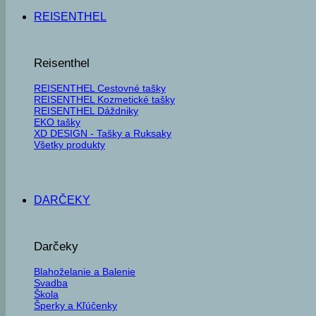
REISENTHEL
Reisenthel
REISENTHEL Cestovné tašky
REISENTHEL Kozmetické tašky
REISENTHEL Dáždniky
EKO tašky
XD DESIGN - Tašky a Ruksaky
Všetky produkty
DARČEKY
Darčeky
Blahoželanie a Balenie
Svadba
Škola
Šperky a Kľúčenky