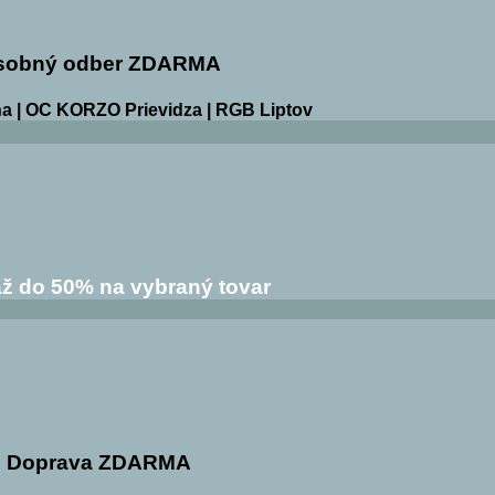
sobný odber ZDARMA
a | OC KORZO Prievidza | RGB Liptov
ž do 50% na vybraný tovar
Doprava ZDARMA