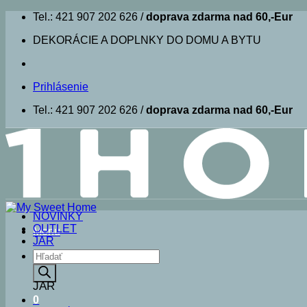
Skip
Tel.: 421 907 202 626 /
doprava zdarma nad 60,-Eur
to
DEKORÁCIE A DOPLNKY DO DOMU A BYTU
content
Prihlásenie
Tel.: 421 907 202 626 /
doprava zdarma nad 60,-Eur
NOVINKY
OUTLET
Menu
JAR
Products
search
JAR
0