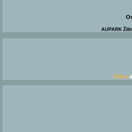
O
AUPARK Žilin
Zľavy
a