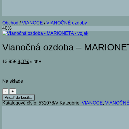
Obchod
/
VIANOCE
/
VIANOČNÉ ozdoby
40%
Vianočná ozdoba – MARIONET
Pôvodná
Aktuálna
13,95
€
8,37
€
s DPH
cena
cena
bola:
je:
13,95€.
8,37€.
Na sklade
množstvo
Vianočná
Pridať do košíka
ozdoba
Katalógové číslo:
531078/V
Kategórie:
VIANOCE
,
VIANOČNÉ
-
MARIONETA
-
vojak