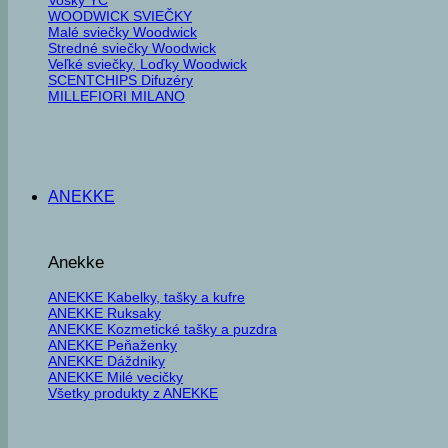
WOODWICK SVIEČKY
Malé sviečky Woodwick
Stredné sviečky Woodwick
Veľké sviečky, Loďky Woodwick
SCENTCHIPS Difuzéry
MILLEFIORI MILANO
ANEKKE
Anekke
ANEKKE Kabelky, tašky a kufre
ANEKKE Ruksaky
ANEKKE Kozmetické tašky a puzdra
ANEKKE Peňaženky
ANEKKE Dáždniky
ANEKKE Milé vecičky
Všetky produkty z ANEKKE