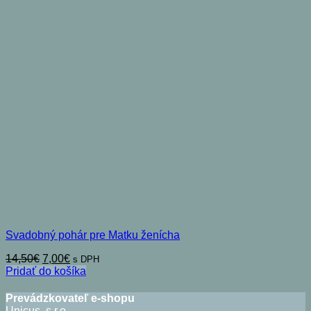
Svadobný pohár pre Matku ženícha
Pôvodná
Aktuálna
14,50
€
7,00
€
s DPH
cena
cena
Pridať do košíka
bola:
je:
14,50€.
7,00€.
Prevádzkovateľ e-shopu
Unicus, s.r.o.