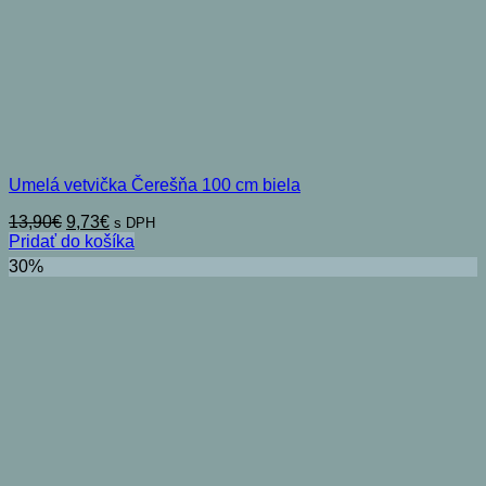
Umelá vetvička Čerešňa 100 cm biela
Pôvodná
Aktuálna
13,90
€
9,73
€
s DPH
cena
cena
Pridať do košíka
bola:
je:
30%
13,90€.
9,73€.