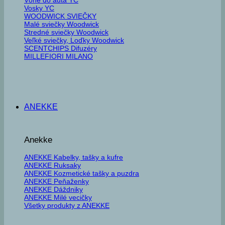
Vosky YC
WOODWICK SVIEČKY
Malé sviečky Woodwick
Stredné sviečky Woodwick
Veľké sviečky, Loďky Woodwick
SCENTCHIPS Difuzéry
MILLEFIORI MILANO
ANEKKE
Anekke
ANEKKE Kabelky, tašky a kufre
ANEKKE Ruksaky
ANEKKE Kozmetické tašky a puzdra
ANEKKE Peňaženky
ANEKKE Dáždniky
ANEKKE Milé vecičky
Všetky produkty z ANEKKE