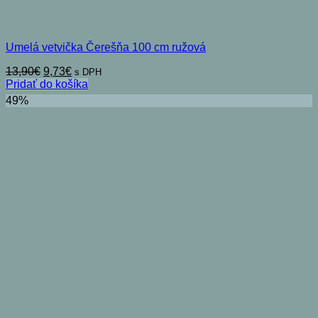
Umelá vetvička Čerešňa 100 cm ružová
Pôvodná
Aktuálna
13,90
€
9,73
€
s DPH
cena
cena
Pridať do košíka
bola:
je:
49%
13,90€.
9,73€.