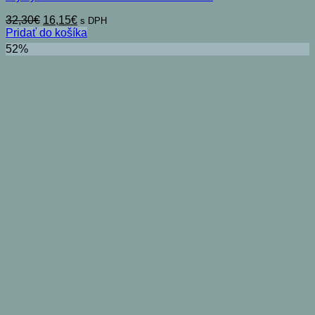
Pôvodná
Aktuálna
32,30
€
16,15
€
s DPH
cena
cena
Pridať do košíka
bola:
je:
52%
32,30€.
16,15€.