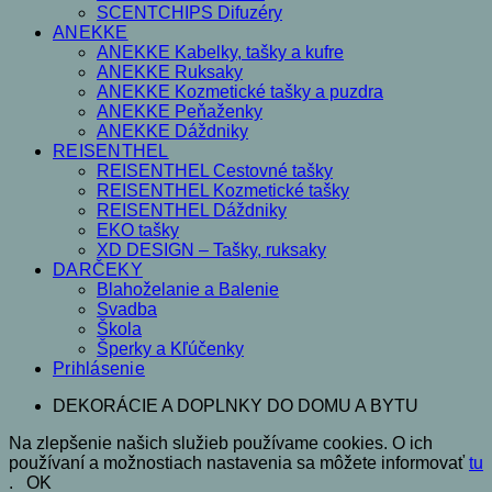
SCENTCHIPS Difuzéry
ANEKKE
ANEKKE Kabelky, tašky a kufre
ANEKKE Ruksaky
ANEKKE Kozmetické tašky a puzdra
ANEKKE Peňaženky
ANEKKE Dáždniky
REISENTHEL
REISENTHEL Cestovné tašky
REISENTHEL Kozmetické tašky
REISENTHEL Dáždniky
EKO tašky
XD DESIGN – Tašky, ruksaky
DARČEKY
Blahoželanie a Balenie
Svadba
Škola
Šperky a Kľúčenky
Prihlásenie
DEKORÁCIE A DOPLNKY DO DOMU A BYTU
Na zlepšenie našich služieb používame cookies. O ich
používaní a možnostiach nastavenia sa môžete informovať
tu
.
OK