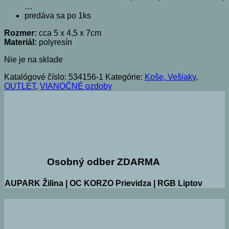
…
predáva sa po 1ks
Rozmer:
cca 5 x 4,5 x 7cm
Materiál:
polyresín
Nie je na sklade
Katalógové číslo:
534156-1
Kategórie:
Koše, Vešiaky
,
OUTLET
,
VIANOČNÉ ozdoby
Osobný odber ZDARMA
AUPARK Žilina | OC KORZO Prievidza | RGB Liptov