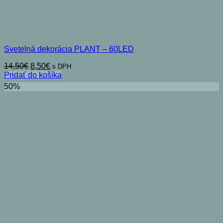
Svetelná dekorácia PLANT – 60LED
Pôvodná
Aktuálna
14,50
€
8,50
€
s DPH
cena
cena
Pridať do košíka
bola:
je:
50%
14,50€.
8,50€.