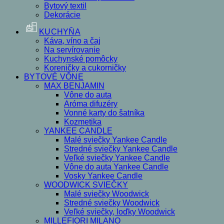
Bytový textil
Dekorácie
KUCHYŇA
Káva, víno a čaj
Na servírovanie
Kuchynské pomôcky
Koreničky a cukorničky
BYTOVÉ VÔNE
MAX BENJAMIN
Vône do auta
Aróma difuzéry
Vonné karty do šatníka
Kozmetika
YANKEE CANDLE
Malé sviečky Yankee Candle
Stredné sviečky Yankee Candle
Veľké sviečky Yankee Candle
Vône do auta Yankee Candle
Vosky Yankee Candle
WOODWICK SVIEČKY
Malé sviečky Woodwick
Stredné sviečky Woodwick
Veľké sviečky, loďky Woodwick
MILLEFIORI MILANO