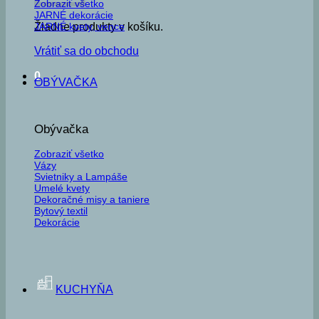
Zobraziť všetko
JARNÉ dekorácie
JARNÉ kvety, vence
Žiadne produkty v košíku.
Vrátiť sa do obchodu
0
OBÝVAČKA
Obývačka
Zobraziť všetko
Vázy
Svietniky a Lampáše
Umelé kvety
Dekoračné misy a taniere
Bytový textil
Dekorácie
KUCHYŇA