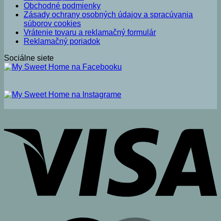
Obchodné podmienky
Zásady ochrany osobných údajov a spracúvania
súborov cookies
Vrátenie tovaru a reklamačný formulár
Reklamačný poriadok
Sociálne siete
V