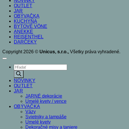
NOVINKY
OUTLET
JAR
OBÝVAČKA
KUCHYŇA
BYTOVÉ VÔNE
ANEKKE
REISENTHEL
DARČEKY
Copyright 2026 ©
Unicus, s.r.o.,
Všetky práva vyhradené.
Products
search
NOVINKY
OUTLET
JAR
JARNÉ dekorácie
Umelé kvety / vence
OBÝVAČKA
Vázy
Svietniky a lampáše
Umelé kvety
Dekoračné misy a taniere