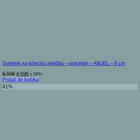
Svietnik na kónickú sviečku – porcelán – ANJEL – 8 cm
Pôvodná
Aktuálna
6,55
€
4,59
€
s DPH
cena
cena
Pridať do košíka
bola:
je:
41%
6,55€.
4,59€.