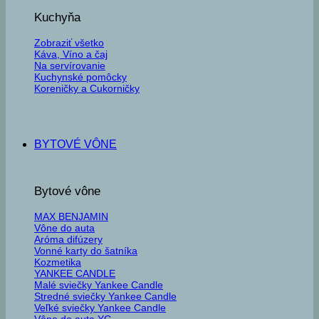
Kuchyňa
Zobraziť všetko
Káva, Víno a čaj
Na servírovanie
Kuchynské pomôcky
Koreničky a Cukorničky
BYTOVÉ VÔNE
Bytové vône
MAX BENJAMIN
Vône do auta
Aróma difúzery
Vonné karty do šatníka
Kozmetika
YANKEE CANDLE
Malé sviečky Yankee Candle
Stredné sviečky Yankee Candle
Veľké sviečky Yankee Candle
Vône do auta YC