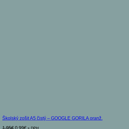
Školský zošit A5 čistý – GOOGLE GORILA oranž.
Pôvodná
Aktuálna
1,95
€
0,99
€
s DPH