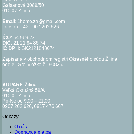
Gaštanová 3089/50
010 07 Žilina
Email
: 1home.za@gmail.com
Telefón: +421 907 202 626
IČO:
54 969 221
DIČ:
21 21 84 86 74
IČ DPH:
SK2121848674
Zapísaná v obchodnom registri Okresného súdu Žilina,
oddiel: Sro, vložka č.: 80826/L
AUPARK Žilina
Veľká Okružná 59/A
010 01 Žilina
Po-Ne od 9:00 – 21:00
0907 202 626, 0917 476 667
Odkazy
O nás
Doprava a platba