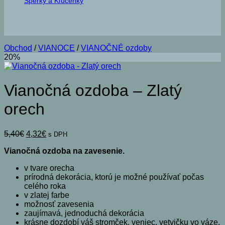
Šperky a Kľúčenky
Obchod
/
VIANOCE
/
VIANOČNÉ ozdoby
20%
Vianočná ozdoba – Zlatý
orech
Pôvodná
Aktuálna
5,40
€
4,32
€
s DPH
cena
cena
Vianočná ozdoba na zavesenie.
bola:
je:
5,40€.
4,32€.
v tvare orecha
prírodná dekorácia, ktorú je možné používať počas
celého roka
v zlatej farbe
možnosť zavesenia
zaujímavá, jednoduchá dekorácia
krásne dozdobí váš stromček, veniec, vetvičku vo váze,