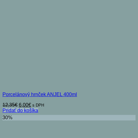
Porcelánový hrnček ANJEL 400ml
Pôvodná
Aktuálna
12,35
€
6,00
€
s DPH
cena
cena
Pridať do košíka
bola:
je:
30%
12,35€.
6,00€.