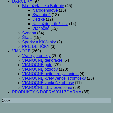
DARČEKY
(97)
Blahoželanie a Balenie
(45)
Narodeninové
(15)
Svadobné
(13)
Detské
(12)
Na každú príležitosť
(14)
Vianočné
(15)
Svadba
(34)
Škola
(19)
Šperky a Kľúčenky
(2)
PRE DETIČKY
(3)
VIANOCE
(269)
Všetky produkty
(266)
VIANOČNÉ dekorácie
(64)
VIANOČNÉ gule
(79)
VIANOČNÉ ozdoby
(120)
VIANOČNÉ betlehemy a anjele
(4)
VIANOČNÉ kvety,vence, stromčeky
(23)
VIANOČNÉ vankúše, obrusy
(11)
VIANOČNÉ LED osvetlenie
(39)
PRODUKTY S DOPRAVOU ZDARMA
(35)
50%