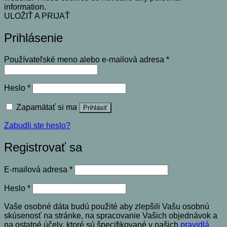
information.
ULOŽIŤ A PRIJAŤ
Prihlásenie
Povinné
Používateľské meno alebo e-mailová adresa
*
Povinné
Heslo
*
Zapamätať si ma
Prihlásiť
Zabudli ste heslo?
Registrovať sa
Povinné
E-mailová adresa
*
Povinné
Heslo
*
Vaše osobné dáta budú použité aby zlepšili Vašu osobnú
skúsenosť na stránke, na spracovanie Vašich objednávok a
na ostatné účely, ktoré sú špecifikované v našich
pravidlá