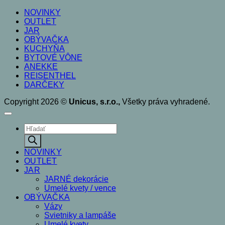
NOVINKY
OUTLET
JAR
OBÝVAČKA
KUCHYŇA
BYTOVÉ VÔNE
ANEKKE
REISENTHEL
DARČEKY
Copyright 2026 ©
Unicus, s.r.o.,
Všetky práva vyhradené.
Products
search
NOVINKY
OUTLET
JAR
JARNÉ dekorácie
Umelé kvety / vence
OBÝVAČKA
Vázy
Svietniky a lampáše
Umelé kvety