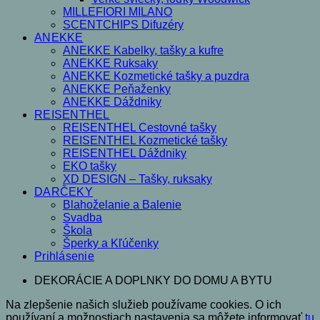
MILLEFIORI MILANO
SCENTCHIPS Difuzéry
ANEKKE
ANEKKE Kabelky, tašky a kufre
ANEKKE Ruksaky
ANEKKE Kozmetické tašky a puzdra
ANEKKE Peňaženky
ANEKKE Dáždniky
REISENTHEL
REISENTHEL Cestovné tašky
REISENTHEL Kozmetické tašky
REISENTHEL Dáždniky
EKO tašky
XD DESIGN – Tašky, ruksaky
DARČEKY
Blahoželanie a Balenie
Svadba
Škola
Šperky a Kľúčenky
Prihlásenie
DEKORÁCIE A DOPLNKY DO DOMU A BYTU
Na zlepšenie našich služieb používame cookies. O ich
používaní a možnostiach nastavenia sa môžete informovať
tu