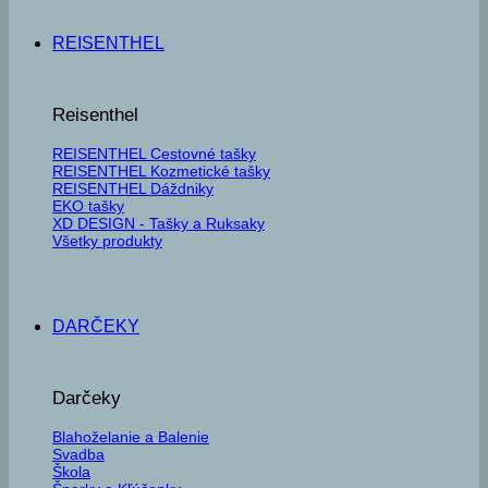
REISENTHEL
Reisenthel
REISENTHEL Cestovné tašky
REISENTHEL Kozmetické tašky
REISENTHEL Dáždniky
EKO tašky
XD DESIGN - Tašky a Ruksaky
Všetky produkty
DARČEKY
Darčeky
Blahoželanie a Balenie
Svadba
Škola