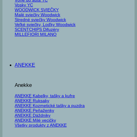
Vosky YC
WOODWICK SVIEČKY
Malé sviečky Woodwick
Stredné sviečky Woodwick
Veľké sviečky, Loďky Woodwick
SCENTCHIPS Difuzéry
MILLEFIORI MILANO
ANEKKE
Anekke
ANEKKE Kabelky, tašky a kufre
ANEKKE Ruksaky
ANEKKE Kozmetické tašky a puzdra
ANEKKE Peňaženky
ANEKKE Dáždniky
ANEKKE Milé vecičky
Všetky produkty z ANEKKE