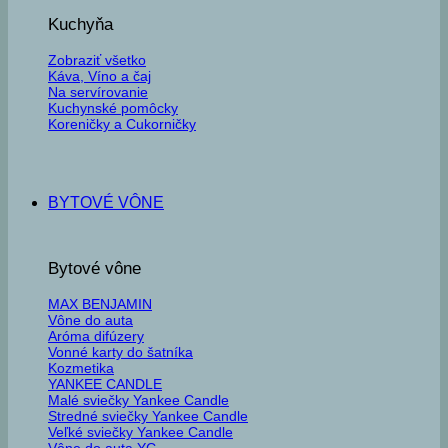
Kuchyňa
Zobraziť všetko
Káva, Víno a čaj
Na servírovanie
Kuchynské pomôcky
Koreničky a Cukorničky
BYTOVÉ VÔNE
Bytové vône
MAX BENJAMIN
Vône do auta
Aróma difúzery
Vonné karty do šatníka
Kozmetika
YANKEE CANDLE
Malé sviečky Yankee Candle
Stredné sviečky Yankee Candle
Veľké sviečky Yankee Candle
Vône do auta YC