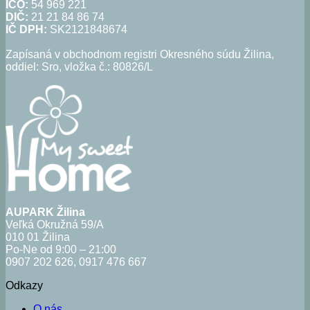
IČO:
54 969 221
DIČ:
21 21 84 86 74
IČ DPH:
SK2121848674
Zapísaná v obchodnom registri Okresného súdu Žilina,
oddiel: Sro, vložka č.: 80826/L
AUPARK Žilina
Veľká Okružná 59/A
010 01 Žilina
Po-Ne od 9:00 – 21:00
0907 202 626, 0917 476 667
Odkazy
O nás