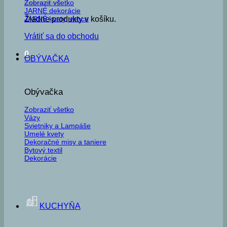
Zobraziť všetko
JARNÉ dekorácie
JARNÉ kvety, vence
Žiadne produkty v košíku.
Vrátiť sa do obchodu
0
OBÝVAČKA
Obývačka
Zobraziť všetko
Vázy
Svietniky a Lampáše
Umelé kvety
Dekoračné misy a taniere
Bytový textil
Dekorácie
KUCHYŇA