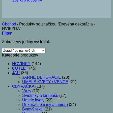
Šperky a Kľúčenky
Obchod
/
Produkty so značkou “Drevená dekorácia -
HVIEZDA”
Filter
Zobrazený jediný výsledok
Kategórie produktov
NOVINKY
(144)
OUTLET
(45)
JAR
(36)
JARNÉ DEKORÁCIE
(23)
UMELÉ KVETY / VENCE
(21)
OBÝVAČKA
(137)
Vázy
(10)
Svietniky a lampáše
(17)
Umelé kvety
(22)
Dekoračné misy a taniere
(34)
Bytový textil
(21)