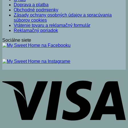
Doprava a platba
Obchodné podmienky
Zásady ochrany osobných údajov a spracúvania
súborov cookies
Vrátenie tovaru a reklamačný formulár
Reklamačný poriadok
Sociálne siete
V