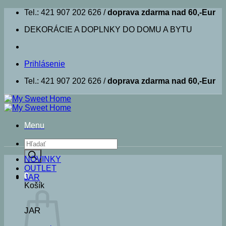
Skip
Tel.: 421 907 202 626 /
doprava zdarma nad 60,-Eur
to
DEKORÁCIE A DOPLNKY DO DOMU A BYTU
content
Prihlásenie
Tel.: 421 907 202 626 /
doprava zdarma nad 60,-Eur
Menu
Products
search
NOVINKY
OUTLET
0
JAR
Košík
JAR