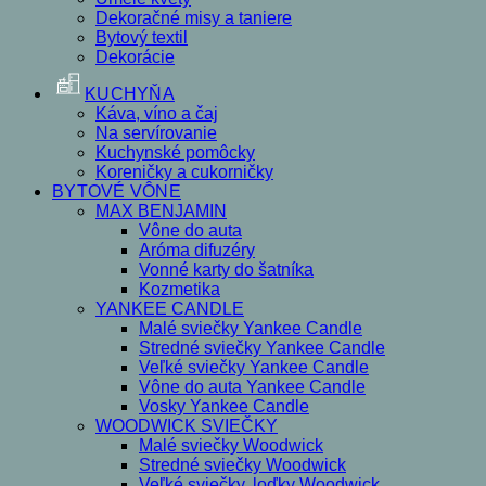
Dekoračné misy a taniere
Bytový textil
Dekorácie
KUCHYŇA
Káva, víno a čaj
Na servírovanie
Kuchynské pomôcky
Koreničky a cukorničky
BYTOVÉ VÔNE
MAX BENJAMIN
Vône do auta
Aróma difuzéry
Vonné karty do šatníka
Kozmetika
YANKEE CANDLE
Malé sviečky Yankee Candle
Stredné sviečky Yankee Candle
Veľké sviečky Yankee Candle
Vône do auta Yankee Candle
Vosky Yankee Candle
WOODWICK SVIEČKY
Malé sviečky Woodwick
Stredné sviečky Woodwick
Veľké sviečky, loďky Woodwick