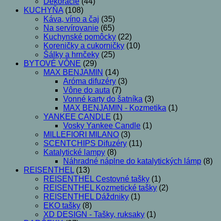
Dekorácie
(44)
KUCHYŇA
(108)
Káva, víno a čaj
(35)
Na servírovanie
(65)
Kuchynské pomôcky
(22)
Koreničky a cukorničky
(10)
Šálky a hrnčeky
(25)
BYTOVÉ VÔNE
(29)
MAX BENJAMIN
(14)
Aróma difuzéry
(3)
Vône do auta
(7)
Vonné karty do šatníka
(3)
MAX BENJAMIN - Kozmetika
(1)
YANKEE CANDLE
(1)
Vosky Yankee Candle
(1)
MILLEFIORI MILANO
(3)
SCENTCHIPS Difuzéry
(11)
Katalytické lampy
(8)
Náhradné náplne do katalytických lámp
(8)
REISENTHEL
(13)
REISENTHEL Cestovné tašky
(1)
REISENTHEL Kozmetické tašky
(2)
REISENTHEL Dáždniky
(1)
EKO tašky
(8)
XD DESIGN - Tašky, ruksaky
(1)