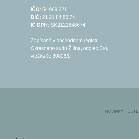
IČO:
54 969 221
DIČ:
21 21 84 86 74
IČ DPH:
SK2121848674
Zapísaná v obchodnom registri
Okresného súdu Žilina, oddiel: Sro,
vložka č.: 80826/L
NOVINKY
OUTL