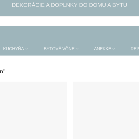
DEKORÁCIE A DOPLNKY DO DOMU A BYTU
KUCHYŇA
BYTOVÉ VÔNE
ANEKKE
REI
in”