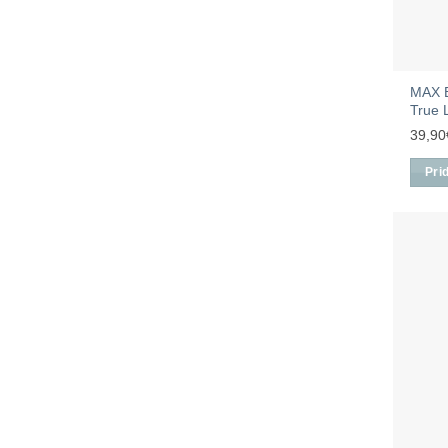
MAX B
True 
39,90
Pri