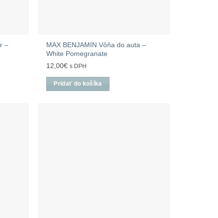
r –
MAX BENJAMIN Vôňa do auta –
White Pomegranate
12,00
€
s DPH
Pridať do košíka