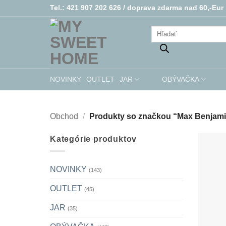
Skip
Tel.: 421 907 202 626 /
doprava zdarma nad 60,-Eur
to
Products
content
search
NOVINKY
OUTLET
JAR
OBÝVAČKA
Obchod
/
Produkty so značkou “Max Benjam
Kategórie produktov
NOVINKY
(143)
OUTLET
(45)
JAR
(35)