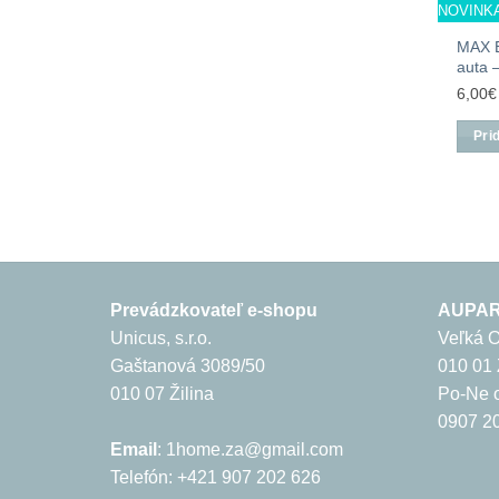
NOVINK
MAX 
auta 
6,00
€
Pri
Prevádzkovateľ e-shopu
AUPARK
Unicus, s.r.o.
Veľká 
Gaštanová 3089/50
010 01 
010 07 Žilina
Po-Ne o
0907 20
Email
: 1home.za@gmail.com
Telefón: +421 907 202 626