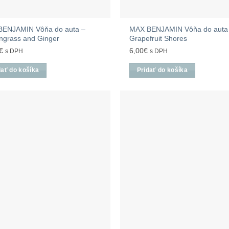
BENJAMIN Vôňa do auta –
MAX BENJAMIN Vôňa do auta
grass and Ginger
Grapefruit Shores
€
6,00
€
s DPH
s DPH
dať do košíka
Pridať do košíka