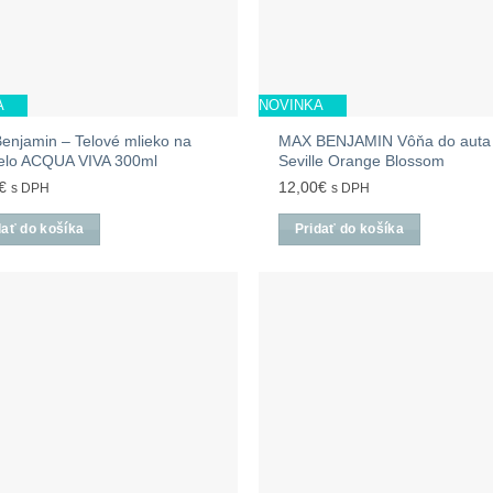
A
NOVINKA
enjamin – Telové mlieko na
MAX BENJAMIN Vôňa do auta
telo ACQUA VIVA 300ml
Seville Orange Blossom
€
12,00
€
s DPH
s DPH
dať do košíka
Pridať do košíka