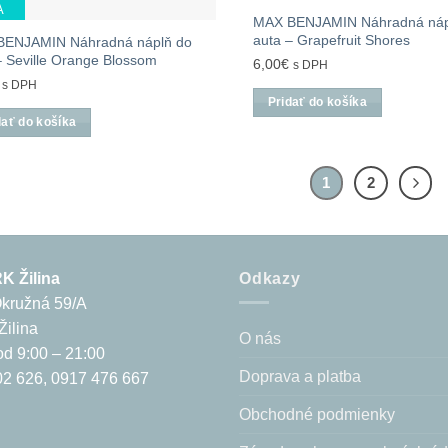
A
MAX BENJAMIN Náhradná náp
auta – Grapefruit Shores
BENJAMIN Náhradná náplň do
– Seville Orange Blossom
6,00
€
s DPH
s DPH
Pridať do košíka
dať do košíka
1
2
 Žilina
Odkazy
Okružná 59/A
Žilina
O nás
d 9:00 – 21:00
Doprava a platba
2 626, 0917 476 667
Obchodné podmienky