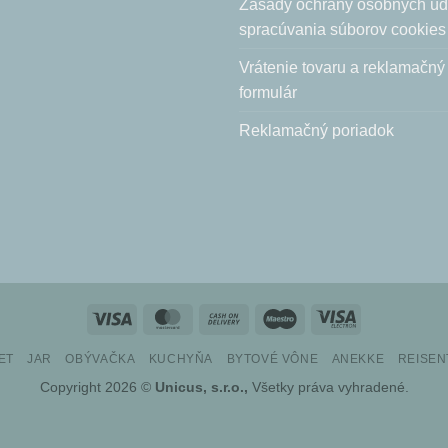
Zásady ochrany osobných úd
spracúvania súborov cookies
Vrátenie tovaru a reklamačný
formulár
Reklamačný poriadok
Visa
MasterCard
Cash
Maestro
Visa
On
Electron
ET
JAR
OBÝVAČKA
KUCHYŇA
BYTOVÉ VÔNE
ANEKKE
REISEN
Delivery
Copyright 2026 ©
Unicus, s.r.o.,
Všetky práva vyhradené.