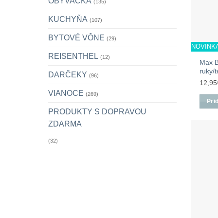
OBÝVAČKA
(135)
KUCHYŇA
(107)
BYTOVÉ VÔNE
(29)
NOVINK
REISENTHEL
(12)
Max B
ruky/
DARČEKY
(96)
12,95
VIANOCE
(269)
Pri
PRODUKTY S DOPRAVOU
ZDARMA
(32)