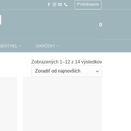
Prihlásenie
0
SENTHEL
DARČEKY
Zoradené
Zobrazených 1–12 z 14 výsledkov
podľa
najnovších