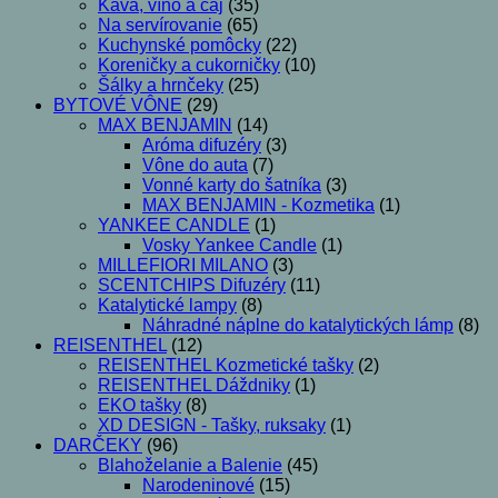
Káva, víno a čaj
(35)
Na servírovanie
(65)
Kuchynské pomôcky
(22)
Koreničky a cukorničky
(10)
Šálky a hrnčeky
(25)
BYTOVÉ VÔNE
(29)
MAX BENJAMIN
(14)
Aróma difuzéry
(3)
Vône do auta
(7)
Vonné karty do šatníka
(3)
MAX BENJAMIN - Kozmetika
(1)
YANKEE CANDLE
(1)
Vosky Yankee Candle
(1)
MILLEFIORI MILANO
(3)
SCENTCHIPS Difuzéry
(11)
Katalytické lampy
(8)
Náhradné náplne do katalytických lámp
(8)
REISENTHEL
(12)
REISENTHEL Kozmetické tašky
(2)
REISENTHEL Dáždniky
(1)
EKO tašky
(8)
XD DESIGN - Tašky, ruksaky
(1)
DARČEKY
(96)
Blahoželanie a Balenie
(45)
Narodeninové
(15)