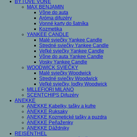
BYTOVÉ VÔNE
MAX BENJAMIN
Vône do auta
Aróma difuzéry
Vonné karty do šatníka
Kozmetika
YANKEE CANDLE
Malé sviečky Yankee Candle
Stredné sviečky Yankee Candle
Veľké sviečky Yankee Candle
Vône do auta Yankee Candle
Vosky Yankee Candle
WOODWICK SVIEČKY
Malé sviečky Woodwick
Stredné sviečky Woodwick
Veľké sviečky, loďky Woodwick
MILLEFIORI MILANO
SCENTCHIPS Difuzéry
ANEKKE
ANEKKE Kabelky, tašky a kufre
ANEKKE Ruksaky
ANEKKE Kozmetické tašky a puzdra
ANEKKE Peňaženky
ANEKKE Dáždniky
REISENTHEL