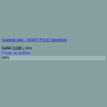
Svietnik sklo – NORT POLE Stromček
Pôvodná
Aktuálna
5,85
€
3,00
€
s DPH
cena
cena
Pridať do košíka
bola:
je:
49%
5,85€.
3,00€.