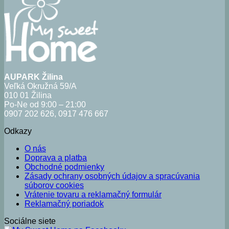
AUPARK Žilina
Veľká Okružná 59/A
010 01 Žilina
Po-Ne od 9:00 – 21:00
0907 202 626, 0917 476 667
Odkazy
O nás
Doprava a platba
Obchodné podmienky
Zásady ochrany osobných údajov a spracúvania
súborov cookies
Vrátenie tovaru a reklamačný formulár
Reklamačný poriadok
Sociálne siete