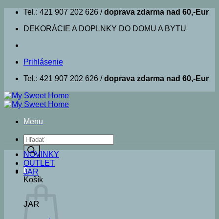
Skip
Tel.: 421 907 202 626 /
doprava zdarma nad 60,-Eur
to
DEKORÁCIE A DOPLNKY DO DOMU A BYTU
content
Prihlásenie
Tel.: 421 907 202 626 /
doprava zdarma nad 60,-Eur
Menu
Products
search
NOVINKY
OUTLET
0
JAR
Košík
JAR