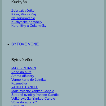
Kuchyňa
Zobraziť všetko
Káva, Víno a čaj
Na servírovanie
Kuchynské pomôcky
Koreničky a Cukorničky
BYTOVÉ VÔNE
Bytové vône
MAX BENJAMIN
Vône do auta
Aróma difúzery
Vonné karty do šatníka
Kozmetika
YANKEE CANDLE
Malé sviečky Yankee Candle
Stredné sviečky Yankee Candle
Veľké sviečky Yankee Candle
Vône do auta YC
Vosky YC