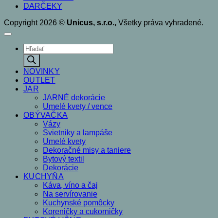
DARČEKY
Copyright 2026 ©
Unicus, s.r.o.,
Všetky práva vyhradené.
Products
search
NOVINKY
OUTLET
JAR
JARNÉ dekorácie
Umelé kvety / vence
OBÝVAČKA
Vázy
Svietniky a lampáše
Umelé kvety
Dekoračné misy a taniere
Bytový textil
Dekorácie
KUCHYŇA
Káva, víno a čaj
Na servírovanie
Kuchynské pomôcky
Koreničky a cukorničky