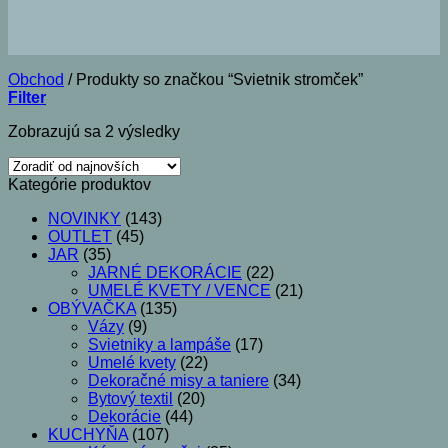
Obchod
/
Produkty so značkou “Svietnik stromček”
Filter
Zoradené
Zobrazujú sa 2 výsledky
podľa
najnovších
Kategórie produktov
NOVINKY
(143)
OUTLET
(45)
JAR
(35)
JARNÉ DEKORÁCIE
(22)
UMELÉ KVETY / VENCE
(21)
OBÝVAČKA
(135)
Vázy
(9)
Svietniky a lampáše
(17)
Umelé kvety
(22)
Dekoračné misy a taniere
(34)
Bytový textil
(20)
Dekorácie
(44)
KUCHYŇA
(107)