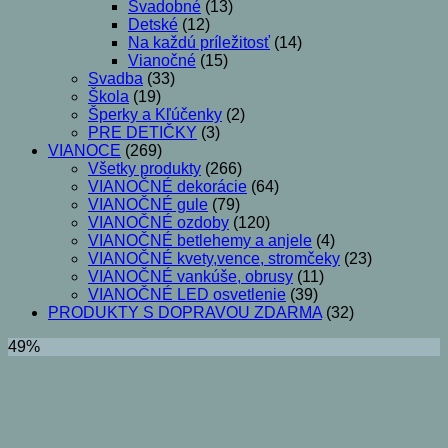
Svadobné
(13)
Detské
(12)
Na každú príležitosť
(14)
Vianočné
(15)
Svadba
(33)
Škola
(19)
Šperky a Kľúčenky
(2)
PRE DETIČKY
(3)
VIANOCE
(269)
Všetky produkty
(266)
VIANOČNÉ dekorácie
(64)
VIANOČNÉ gule
(79)
VIANOČNÉ ozdoby
(120)
VIANOČNÉ betlehemy a anjele
(4)
VIANOČNÉ kvety,vence, stromčeky
(23)
VIANOČNÉ vankúše, obrusy
(11)
VIANOČNÉ LED osvetlenie
(39)
PRODUKTY S DOPRAVOU ZDARMA
(32)
49%