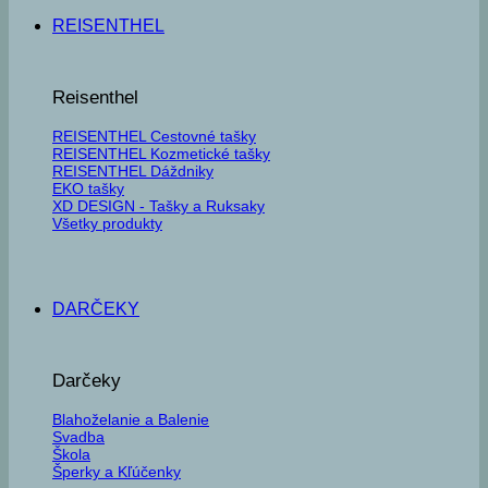
REISENTHEL
Reisenthel
REISENTHEL Cestovné tašky
REISENTHEL Kozmetické tašky
REISENTHEL Dáždniky
EKO tašky
XD DESIGN - Tašky a Ruksaky
Všetky produkty
DARČEKY
Darčeky
Blahoželanie a Balenie
Svadba
Škola
Šperky a Kľúčenky