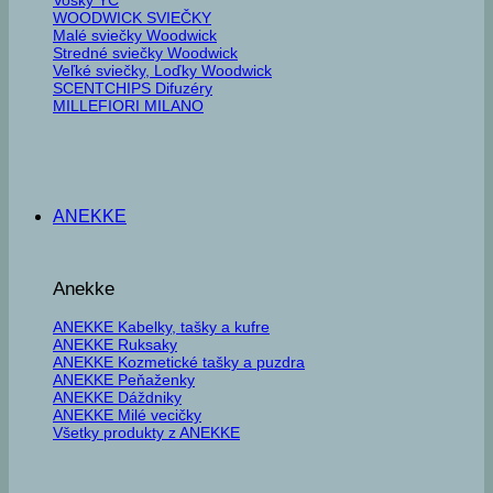
WOODWICK SVIEČKY
Malé sviečky Woodwick
Stredné sviečky Woodwick
Veľké sviečky, Loďky Woodwick
SCENTCHIPS Difuzéry
MILLEFIORI MILANO
ANEKKE
Anekke
ANEKKE Kabelky, tašky a kufre
ANEKKE Ruksaky
ANEKKE Kozmetické tašky a puzdra
ANEKKE Peňaženky
ANEKKE Dáždniky
ANEKKE Milé vecičky
Všetky produkty z ANEKKE