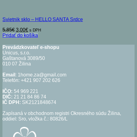
Svietnik sklo – HELLO SANTA Srdce
Pôvodná
Aktuálna
5,85
€
3,00
€
s DPH
cena
cena
Pridať do košíka
bola:
je:
5,85€.
3,00€.
Prevádzkovateľ e-shopu
Unicus, s.r.o.
Gaštanová 3089/50
010 07 Žilina
Email
: 1home.za@gmail.com
Telefón: +421 907 202 626
IČO:
54 969 221
DIČ:
21 21 84 86 74
IČ DPH:
SK2121848674
Zapísaná v obchodnom registri Okresného súdu Žilina,
oddiel: Sro, vložka č.: 80826/L