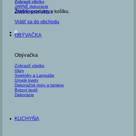
Zobraziť všetko
JARNÉ dekorácie
JARNÉ kvety, vence
Žiadne produkty v košíku.
Vrátiť sa do obchodu
0
OBÝVAČKA
Obývačka
Zobraziť všetko
Vázy
Svietniky a Lampáše
Umelé kvety
Dekoračné misy a taniere
Bytový textil
Dekorácie
KUCHYŇA